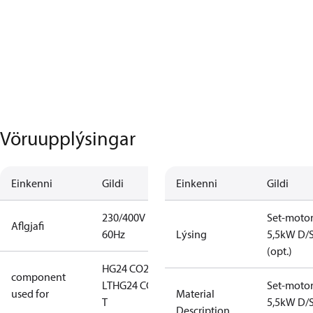
Vöruupplýsingar
Einkenni
Gildi
Einkenni
Gildi
230/400V
Set-moto
Aflgjafi
60Hz
Lýsing
5,5kW D/
(opt.)
HG24 CO2
component
LT
HG24 CO2
Set-moto
used for
Material
T
5,5kW D/
Description