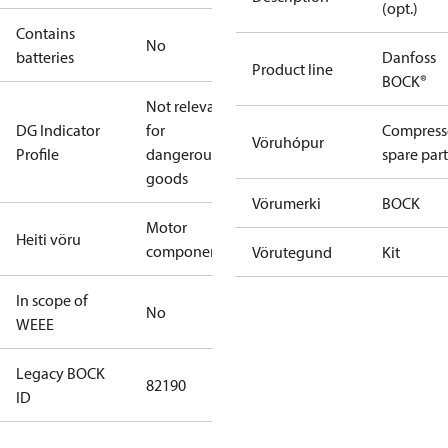
(opt.)
Contains
No
batteries
Danfoss
Product line
BOCK®
Not relevant
DG Indicator
for
Compress
Vöruhópur
Profile
dangerous
spare part
goods
Vörumerki
BOCK
Motor
Heiti vöru
component
Vörutegund
Kit
In scope of
No
WEEE
Legacy BOCK
82190
ID