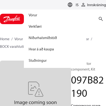
LANGUAGE
IS
Innskráning
Vörur
Verkfæri
Niðurhalsmiðstöð
Home
Vörur
Climate Solutions hitakerfi
Kælivélar
BOCK varahlutir og fylgihlutir
097B82190
Hvar á að kaupa
Stuðningur
BOCK, Motor
component, Kit
097B82
190
Compressors spare