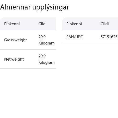
Almennar upplýsingar
Einkenni
Gildi
Einkenni
Gildi
29.9
EAN/UPC
57151625
Gross weight
Kilogram
29.9
Net weight
Kilogram