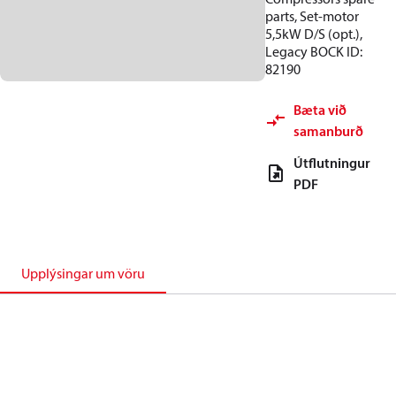
parts, Set-motor
5,5kW D/S (opt.),
Legacy BOCK ID:
82190
Bæta við
samanburð
Útflutningur
PDF
Upplýsingar um vöru