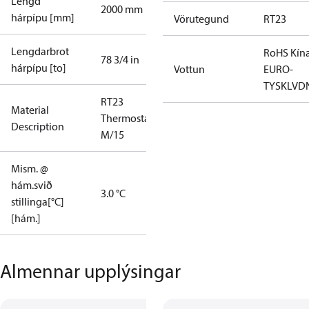
Lengd
2000 mm
hárpípu [mm]
Vörutegund
RT23
Lengdarbrot
RoHS Kín
78 3/4 in
hárpípu [to]
Vottun
EURO-
TYSK
LVD
RT23
Material
Thermostat
Description
M/15
Mism. @
hám.svið
3.0 °C
stillinga[°C]
[hám.]
Almennar upplýsingar