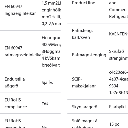
Product line
and
1,5 mm2
Liðtengi,
EN 60947
Commerci
engir hólkar: 0,2-2,5
lagnaeiginleikar
Refrigera
mm2
Heilt/Margþætt:
0,2-2,5 mm2
Rafm.teng.
KVENTEN
karl/kven
Einangrun:
400V
Mengunarstig:
EN 60947
3
Höggmálspenna:
Skrúfað
rafmagnseiginleikar
Rafmagnstenging
4 kV
Skammhl.vörn,
strenginn
bræðivar: 10A
c4c20ce6-
Endurstilla
SCIP-
4a07-4caa
Sjálfv.
aðgerð
málsskjalanr.
9394-
1e7d8b13
EU RoHS
Yes
compliance
Skynjaragerð
Fjarhylki
EU RoHS
Snið magns á
15 pc
exemption
No
pakkningu