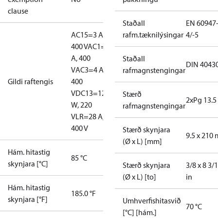
clause
Staðall
EN 60947
AC15=3 A,
rafm.tæknilýsingar
4/-5
400 V
AC1=10
A, 400
Staðall
DIN 4043
V
AC3=4 A,
rafmagnstengingar
Gildi raftengis
400
V
DC13=12
Stærð
2xPg 13.5
W, 220
rafmagnstengingar
V
LR=28 A,
400 V
Stærð skynjara
9.5 x 210
(Ø x L) [mm]
Hám. hitastig
85 °C
skynjara [°C]
Stærð skynjara
3/8 x 8 3/
(Ø x L) [to]
in
Hám. hitastig
185.0 °F
skynjara [°F]
Umhverfishitasvið
70 °C
[°C] [hám.]