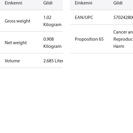
Einkenni
Gildi
Einkenni
Gildi
1.02
EAN/UPC
57024280
Gross weight
Kilogram
Cancer a
0.908
Proposition 65
Reproduc
Net weight
Kilogram
Harm
Volume
2.685 Liter