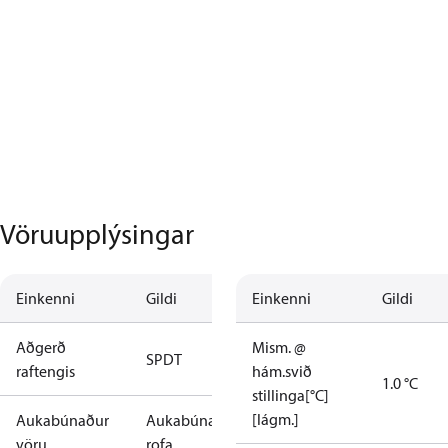
Vöruupplýsingar
Einkenni
Gildi
Einkenni
Gildi
Aðgerð
Mism. @
SPDT
raftengis
hám.svið
1.0 °C
stillinga[°C]
[lágm.]
Aukabúnaður
Aukabúnaður
vöru
rofa