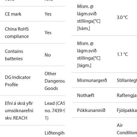
Mism. @
lágm.svið
CE mark
Yes
3.0 °C
stillinga[°C]
[hám.]
China RoHS
Yes
compliance
Mism. @
lágm.svið
Contains
1.1 °C
No
stillinga[°C]
batteries
[lágm.]
Other
DG Indicator
Mismunargerð
Stillanleg
Dangerous
Profile
Goods
Nothæft
Raftengja
Efni á skrá yfir
Lead (CAS
Pökkunarsnið
Fjölpakka
umsóknarefni
no. 7439-92-
skv. REACH
1)
Air
Conditio
Liðtengihólkar: 0,2-