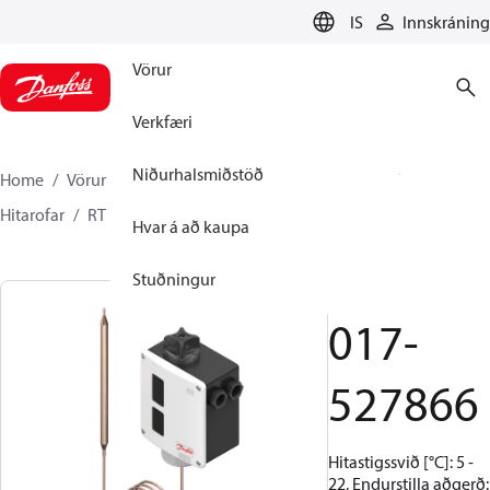
LANGUAGE
IS
Innskráning
Vörur
Verkfæri
Niðurhalsmiðstöð
Home
Vörur
Climate Solutions kælikerfi
Rofar
Hitarofar
RT
017-527866
Hvar á að kaupa
Stuðningur
RT23
017-
527866
Hitastigssvið [°C]: 5 -
22, Endurstilla aðgerð: