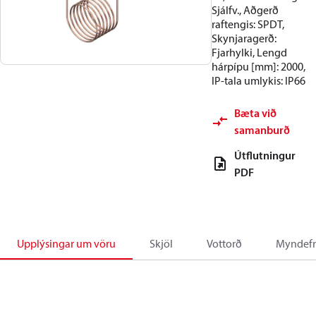
Sjálfv., Aðgerð
raftengis: SPDT,
Skynjaragerð:
Fjarhylki, Lengd
hárpípu [mm]: 2000,
IP-tala umlykis: IP66
Bæta við
samanburð
Útflutningur
PDF
Upplýsingar um vöru
Skjöl
Vottorð
Myndefn