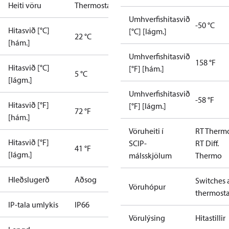
Heiti vöru
Thermostat
Umhverfishitasvið
-50 °C
Hitasvið [°C]
[°C] [lágm.]
22 °C
[hám.]
Umhverfishitasvið
158 °F
Hitasvið [°C]
[°F] [hám.]
5 °C
[lágm.]
Umhverfishitasvið
-58 °F
Hitasvið [°F]
[°F] [lágm.]
72 °F
[hám.]
Vöruheiti í
RT Therm
Hitasvið [°F]
SCIP-
RT Diff.
41 °F
[lágm.]
málsskjölum
Thermo
Hleðslugerð
Aðsog
Switches 
Vöruhópur
thermosta
IP-tala umlykis
IP66
Vörulýsing
Hitastillir