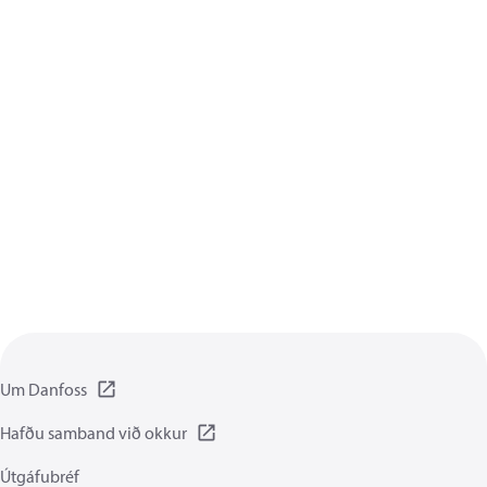
Um Danfoss
Hafðu samband við okkur
Útgáfubréf