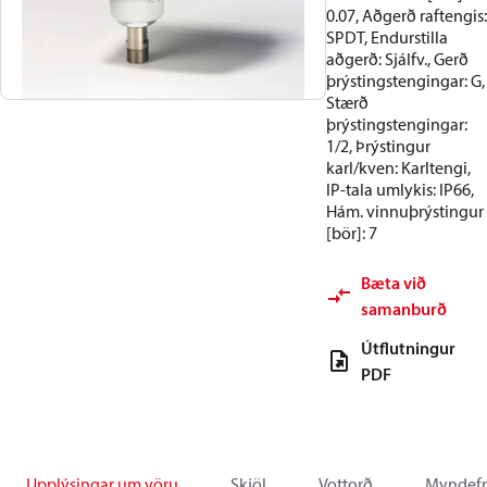
0.07, Aðgerð raftengis:
SPDT, Endurstilla
aðgerð: Sjálfv., Gerð
þrýstingstengingar: G,
Stærð
þrýstingstengingar:
1/2, Þrýstingur
karl/kven: Karltengi,
IP-tala umlykis: IP66,
Hám. vinnuþrýstingur
[bör]: 7
Bæta við
samanburð
Útflutningur
PDF
Upplýsingar um vöru
Skjöl
Vottorð
Myndefn