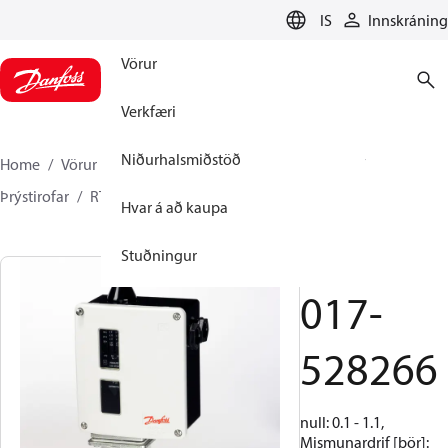
LANGUAGE
IS
Innskráning
Vörur
Verkfæri
Niðurhalsmiðstöð
Home
Vörur
Climate Solutions kælikerfi
Rofar
Þrýstirofar
RT
017-528266
Hvar á að kaupa
Stuðningur
RT112W
017-
528266
null: 0.1 - 1.1,
Mismunardrif [bör]: