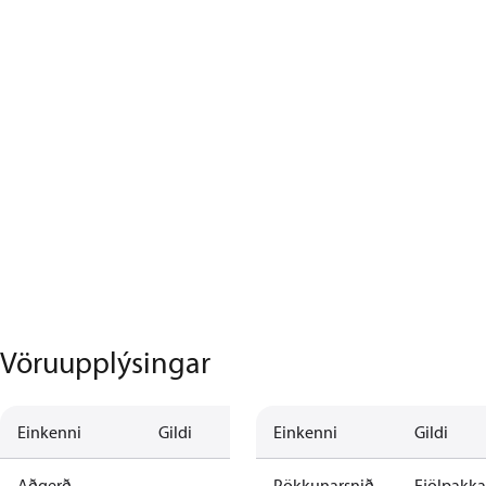
Vöruupplýsingar
Einkenni
Gildi
Einkenni
Gildi
Aðgerð
Pökkunarsnið
Fjölpakka