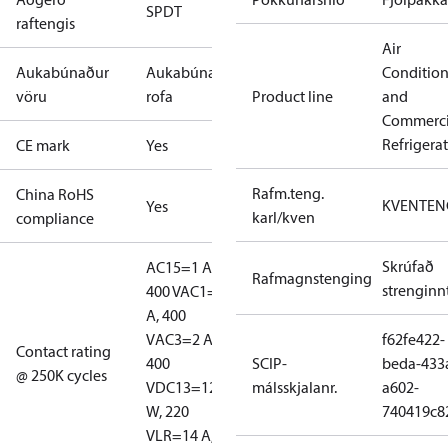
SPDT
raftengis
Air
Aukabúnaður
Aukabúnaður
Conditio
vöru
rofa
Product line
and
Commerci
Refrigera
CE mark
Yes
Rafm.teng.
China RoHS
KVENTEN
Yes
karl/kven
compliance
Skrúfað
AC15=1 A,
Rafmagnstenging
strenginn
400 V
AC1=10
A, 400
V
AC3=2 A,
f62fe422-
Contact rating
400
SCIP-
beda-433
@ 250K cycles
V
DC13=12
málsskjalanr.
a602-
W, 220
740419c8
V
LR=14 A,