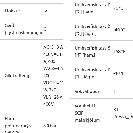
Umhverfishitasvið
70 °C
Flokkur
IV
[°C] [hám.]
Gerð
Umhverfishitasvið
G
-40 °C
þrýstingstengingar
[°C] [lágm.]
AC15=3 A,
Umhverfishitasvið
158 °F
400 V
AC1=10
[°F] [hám.]
A, 400
V
AC3=4 A,
Umhverfishitasvið
-40 °F
Gildi raftengis
400
[°F] [lágm.]
V
DC13=12
W, 220
Vökvahópur
1
V
LR=28 A,
400 V
Vöruheiti í
RT
SCIP-
Presso_Di
Hám.
málsskjölum
prófunarþrýst.
8.0 bar
[bör] Pe