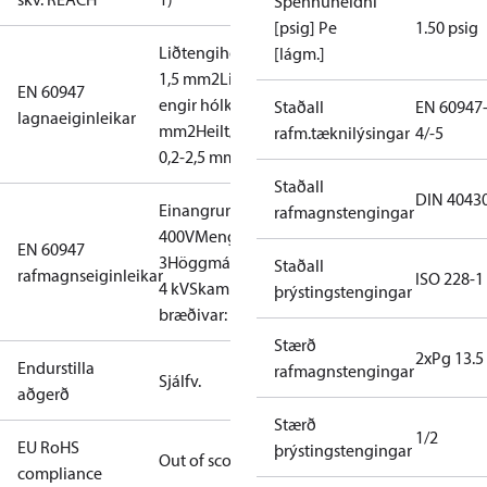
Spennuheldni
[psig] Pe
1.50 psig
Liðtengihólkar: 0,2-
[lágm.]
1,5 mm2
Liðtengi,
EN 60947
engir hólkar: 0,2-2,5
Staðall
EN 60947
lagnaeiginleikar
mm2
Heilt/Margþætt:
rafm.tæknilýsingar
4/-5
0,2-2,5 mm2
Staðall
DIN 4043
Einangrun:
rafmagnstengingar
400V
Mengunarstig:
EN 60947
3
Höggmálspenna:
Staðall
rafmagnseiginleikar
ISO 228-1
4 kV
Skammhl.vörn,
þrýstingstengingar
bræðivar: 10A
Stærð
2xPg 13.5
Endurstilla
rafmagnstengingar
Sjálfv.
aðgerð
Stærð
1/2
EU RoHS
þrýstingstengingar
Out of scope
compliance