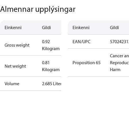
Almennar upplýsingar
Einkenni
Gildi
Einkenni
Gildi
0.92
EAN/UPC
57024231
Gross weight
Kilogram
Cancer a
0.81
Proposition 65
Reproduc
Net weight
Kilogram
Harm
Volume
2.685 Liter