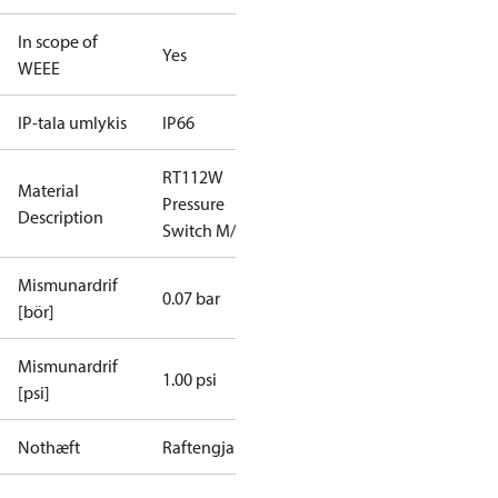
In scope of
Yes
WEEE
IP-tala umlykis
IP66
RT112W
Material
Pressure
Description
Switch M/15
Mismunardrif
0.07 bar
[bör]
Mismunardrif
1.00 psi
[psi]
Nothæft
Raftengjakerfi