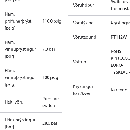
Switches 
Vöruhópur
thermosta
Hám.
prófunarþrýst.
116.0 psig
Vörulýsing
Þrýstingsr
[psig]
Vörutegund
RT112W
Hám.
vinnuþrýstingur
7.0 bar
RoHS
[bör]
Kína
CCC
C
Vottun
EURO-
Hám.
TYSK
LVD
vinnuþrýstingur
100 psig
[psig]
Þrýstingur
Karltengi
karl/kven
Pressure
Heiti vöru
switch
Hrinuþrýstingur
28.0 bar
[bör]