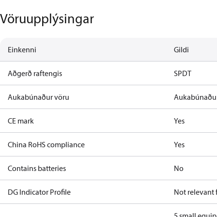
Vöruupplýsingar
Einkenni
Gildi
Aðgerð raftengis
SPDT
Aukabúnaður vöru
Aukabúnaður
CE mark
Yes
China RoHS compliance
Yes
Contains batteries
No
DG Indicator Profile
Not relevant
5 small equi