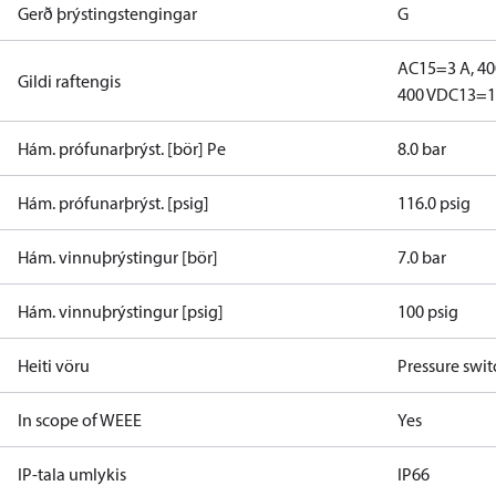
Gerð þrýstingstengingar
G
AC15=3 A, 40
Gildi raftengis
400 V
DC13=12
Hám. prófunarþrýst. [bör] Pe
8.0 bar
Hám. prófunarþrýst. [psig]
116.0 psig
Hám. vinnuþrýstingur [bör]
7.0 bar
Hám. vinnuþrýstingur [psig]
100 psig
Heiti vöru
Pressure swit
In scope of WEEE
Yes
IP-tala umlykis
IP66