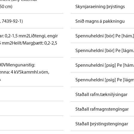
50 cm)
Skynjaraeining þrýstings
. 7439-92-1)
Snið magns á pakkningu
ar: 0,2-1,5 mm2
Liðtengi, engir
Spennuheldni [bör] Pe [hám.
,5 mm2
Heilt/Margþætt: 0,2-2,5
Spennuheldni [bör] Pe [lágm.
00V
Mengunarstig:
Spennuheldni [psig] Pe [hám.
nna: 4 kV
Skammhl.vörn,
A
Spennuheldni [psig] Pe [lágm
Staðall rafm.tæknilýsingar
Staðall rafmagnstengingar
Staðall þrýstingstengingar