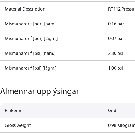
Material Description
RT112 Pressu
Mismunardrif [bör] [hám.]
0.16 bar
Mismunardrif [bör] [lágm.]
0.07 bar
Mismunardrif [psi] [hám.]
2.30 psi
Mismunardrif [psi] [lágm.]
1.00 psi
Almennar upplýsingar
Einkenni
Gildi
Gross weight
0.98 Kilogra