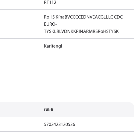
RT112
RoHS Kína
BV
CCC
CE
DNV
EAC
GL
LLC CDC
EURO-
TYSK
LR
LVD
NKK
RINA
RMRS
RoHS
TYSK
Karltengi
Gildi
5702423120536