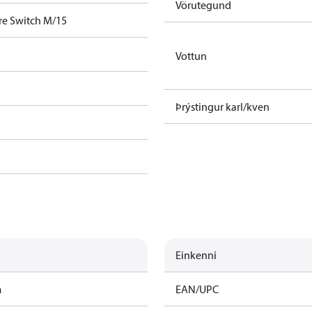
Vörutegund
re Switch M/15
Vottun
Þrýstingur karl/kven
Einkenni
m
EAN/UPC