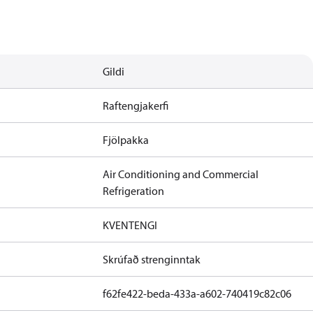
Gildi
Raftengjakerfi
Fjölpakka
Air Conditioning and Commercial
Refrigeration
KVENTENGI
Skrúfað strenginntak
f62fe422-beda-433a-a602-740419c82c06