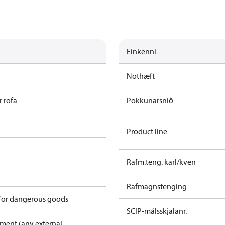
Einkenni
Nothæft
 rofa
Pökkunarsnið
Product line
Rafm.teng. karl/kven
Rafmagnstenging
 for dangerous goods
SCIP-málsskjalanr.
pment (any external