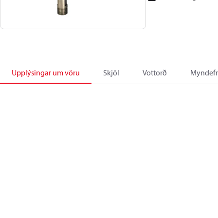
Upplýsingar um vöru
Skjöl
Vottorð
Myndefn