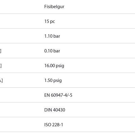
Físibelgur
15 pc
]
1.10 bar
]
0.10 bar
]
16.00 psig
.]
1.50 psig
EN 60947-4/-5
DIN 40430
ISO 228-1