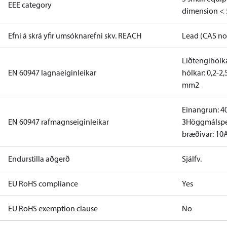
EEE category
dimension < 
Efni á skrá yfir umsóknarefni skv. REACH
Lead (CAS no
Liðtengihólk
EN 60947 lagnaeiginleikar
hólkar: 0,2-2
mm2
Einangrun: 4
EN 60947 rafmagnseiginleikar
3
Höggmálspe
bræðivar: 10
Endurstilla aðgerð
Sjálfv.
EU RoHS compliance
Yes
EU RoHS exemption clause
No