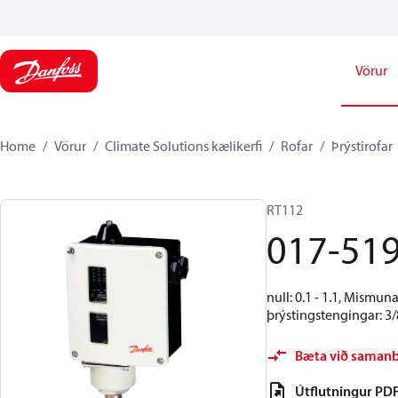
Vörur
Home
Vörur
Climate Solutions kælikerfi
Rofar
Þrýstirofar
RT112
017-51
null: 0.1 - 1.1, Mismun
þrýstingstengingar: 3/8
Bæta við saman
Útflutningur PD