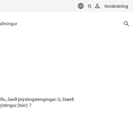
IS
Innskráning
uðningur
jálfv., Gerð þrýstingstengingar: G, Stærð
ýstingur [bör]: 7