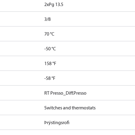
2xPg 13.5
3/8
70 °C
]
-50 °C
158 °F
-58 °F
RT Presso_Diff.Presso
Switches and thermostats
Þrýstingsrofi