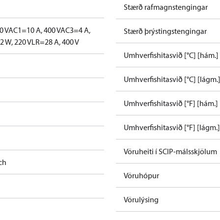
Stærð rafmagnstengingar
0 V
AC1=10 A, 400 V
AC3=4 A,
Stærð þrýstingstengingar
 W, 220 V
LR=28 A, 400 V
Umhverfishitasvið [°C] [hám.]
Umhverfishitasvið [°C] [lágm.
Umhverfishitasvið [°F] [hám.]
Umhverfishitasvið [°F] [lágm.]
Vöruheiti í SCIP-málsskjölum
ch
Vöruhópur
Vörulýsing