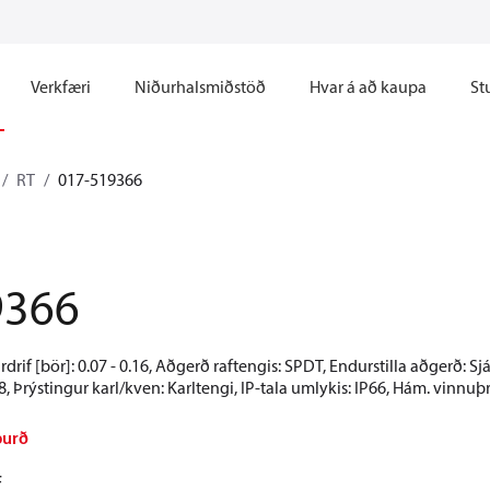
Verkfæri
Niðurhalsmiðstöð
Hvar á að kaupa
St
RT
017-519366
9366
ardrif [bör]: 0.07 - 0.16, Aðgerð raftengis: SPDT, Endurstilla aðgerð: S
, Þrýstingur karl/kven: Karltengi, IP-tala umlykis: IP66, Hám. vinnuþr
burð
F