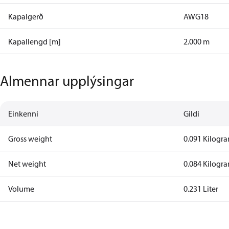
Kapalgerð
AWG18
Kapallengd [m]
2.000 m
Almennar upplýsingar
Einkenni
Gildi
Gross weight
0.091 Kilogr
Net weight
0.084 Kilogr
Volume
0.231 Liter