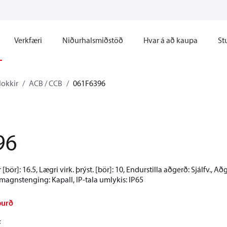
Verkfæri
Niðurhalsmiðstöð
Hvar á að kaupa
St
lokkir
ACB / CCB
061F6396
96
 [bör]: 16.5, Lægri virk. þrýst. [bör]: 10, Endurstilla aðgerð: Sjálfv.,
gnstenging: Kapall, IP-tala umlykis: IP65
burð
F