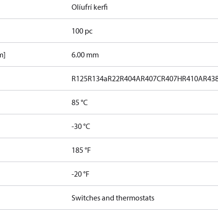
Olíufrí kerfi
100 pc
m]
6.00 mm
R125
R134a
R22
R404A
R407C
R407H
R410A
R43
85 °C
]
-30 °C
185 °F
-20 °F
Switches and thermostats