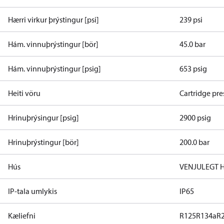
Hærri virkur þrýstingur [psi]
239 psi
Hám. vinnuþrýstingur [bör]
45.0 bar
Hám. vinnuþrýstingur [psig]
653 psig
Heiti vöru
Cartridge pre
Hrinuþrýsingur [psig]
2900 psig
Hrinuþrýstingur [bör]
200.0 bar
Hús
VENJULEGT 
IP-tala umlykis
IP65
Kæliefni
R125
R134a
R