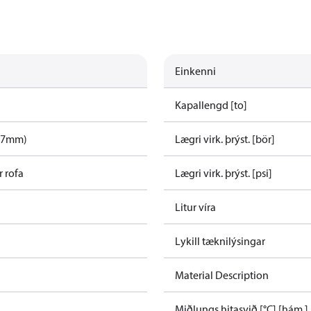
Einkenni
Kapallengd [to]
p=7mm)
Lægri virk. þrýst. [bör]
 rofa
Lægri virk. þrýst. [psi]
Litur víra
Lykill tæknilýsingar
Material Description
Miðlungs hitasvið [°C] [hám.]