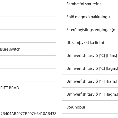
Samhæfni smurefna
Snið magns á pakkningu
Stærð þrýstingstengingar [m
UL samþykkt kæliefni
ssure switch
Umhverfishitasvið [°C] [hám.]
Umhverfishitasvið [°C] [lágm.
Umhverfishitasvið [°F] [hám.]
HEITT BRÁÐ
Umhverfishitasvið [°F] [lágm.]
Vöruhópur
22
R404A
R407C
R407H
R410A
R438A
R448A
R449A
R452A
R513A