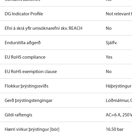
DG Indicator Profile
Not relevant
Efni á skrá yfir umsóknarefni skv. REACH
No
Endurstilla aðgerð
Sjálfv.
EU RoHS compliance
Yes
EU RoHS exemption clause
No
Flokkur þrýstingssviðs
Háþrýstingur
Gerð þrýstingstengingar
Lóðmálmur,
Gildi raftengis
AC=6 A, 250 
Hærri virkur þrýstingur [bör]
16.50 bar