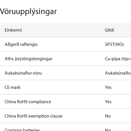
Vöruupplýsingar
Einkenni
Gildi
Aðgerð raftengis
SPST(NO)
Aths. þrýstingstengingar
Cu-pípa (ti
Aukabúnaður vöru
Aukabúnaður
CE mark
Yes
China RoHS compliance
Yes
China RoHS exemption clause
No
Contains batteries
No