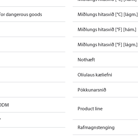
 for dangerous goods
Miðlungs hitasvið [°C] [lágm.]
Miðlungs hitasvið [°F] [hám.]
Miðlungs hitasvið [°F] [lágm.]
Nothæft
Olíulaus kæliefni
Pökkunarsnið
 ODM
Product line
V
Rafmagnstenging