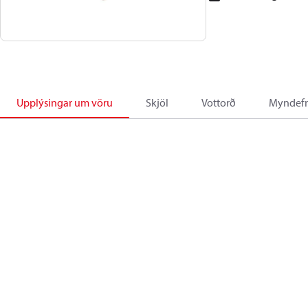
Upplýsingar um vöru
Skjöl
Vottorð
Myndefn