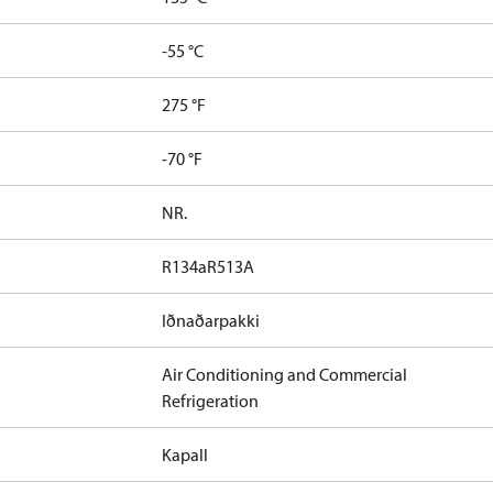
-55 °C
275 °F
-70 °F
NR.
R134a
R513A
Iðnaðarpakki
Air Conditioning and Commercial
Refrigeration
Kapall