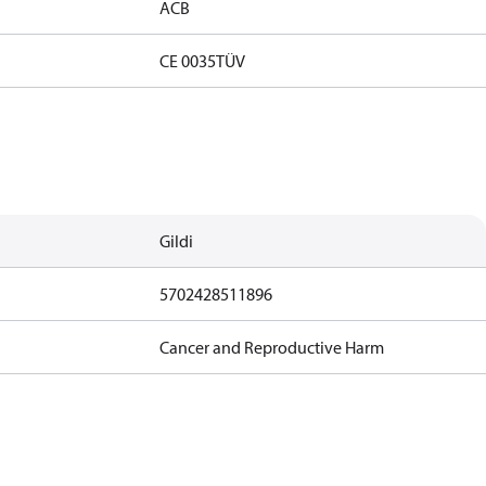
ACB
CE 0035
TÜV
Gildi
5702428511896
Cancer and Reproductive Harm