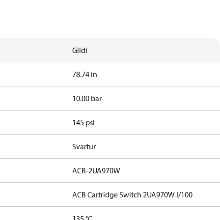
Gildi
78.74 in
10.00 bar
145 psi
Svartur
ACB-2UA970W
ACB Cartridge Switch 2UA970W I/100
135 °C