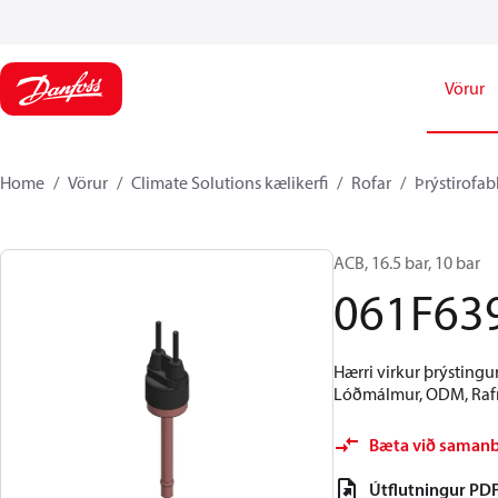
Vörur
Home
Vörur
Climate Solutions kælikerfi
Rofar
Þrýstirofab
ACB, 16.5 bar, 10 bar
061F63
Hærri virkur þrýstingur
Lóðmálmur, ODM, Rafma
Bæta við saman
Útflutningur PD