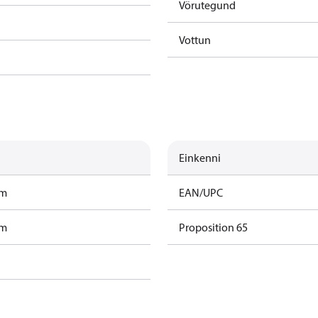
Vörutegund
Vottun
Einkenni
am
EAN/UPC
am
Proposition 65