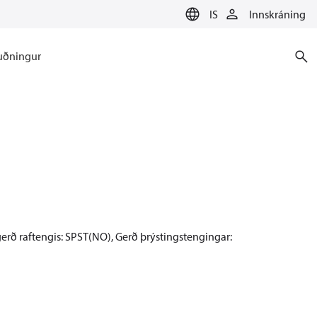
IS
Innskráning
uðningur
 Aðgerð raftengis: SPST(NO), Gerð þrýstingstengingar: