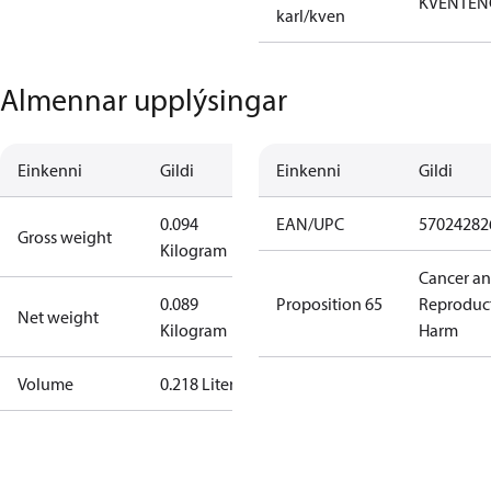
KVENTEN
karl/kven
Almennar upplýsingar
Einkenni
Gildi
Einkenni
Gildi
0.094
EAN/UPC
57024282
Gross weight
Kilogram
Cancer a
0.089
Proposition 65
Reproduc
Net weight
Kilogram
Harm
Volume
0.218 Liter