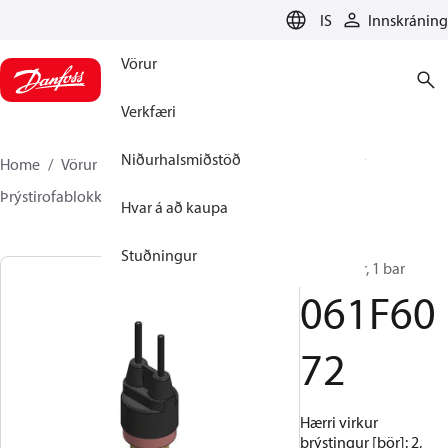
LANGUAGE
IS
Innskráning
Vörur
Verkfæri
Niðurhalsmiðstöð
Home
Vörur
Climate Solutions kælikerfi
Rofar
Þrýstirofablokkir
ACB / CCB
061F6072
Hvar á að kaupa
Stuðningur
ACB, 2 bar, 1 bar
061F60
72
Hærri virkur
þrýstingur [bör]: 2,