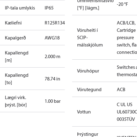
Umhverfishitasvið
-20 °F
IP-tala umlykis
IP65
[°F] [lágm.]
Kæliefni
R125
R134a
R22
R404A
R407C
R407H
R410A
ACB/LCB,
R43
Vöruheiti í
Cartridge
SCIP-
pressure
Kapalgerð
AWG18
málsskjölum
switch, fla
connecti
Kapallengd
2.000 m
[m]
Switches 
Vöruhópur
thermosta
Kapallengd
78.74 in
[to]
Vörutegund
ACB
Lægri virk.
1.00 bar
C UL US
þrýst. [bör]
Vottun
UL60730
0035
TÜV
Þrýstingur