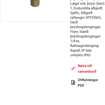
Lægri virk. þrýst. [bör]:
1, Endurstilla aðgerð:
Sjálfv., Aðgerð
raftengis: SPST(NO),
Gerð
þrýstingstengingar:
Flare, Stærð
þrýstingstengingar:
1/4 to,
Rafmagnstenging:
Kapall, IP-tala
umlykis: IP65
Bæta við
samanburð
Útflutningur
PDF