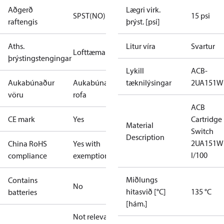
Aðgerð
Lægri virk.
SPST(NO)
15 psi
raftengis
þrýst. [psi]
Aths.
Litur víra
Svartur
Lofttæmari
þrýstingstengingar
Lykill
ACB-
Aukabúnaður
Aukabúnaður
tæknilýsingar
2UA151W
vöru
rofa
ACB
CE mark
Yes
Cartridge
Material
Switch
Description
2UA151W
China RoHS
Yes with
I/100
compliance
exemptions
Miðlungs
Contains
No
hitasvið [°C]
135 °C
batteries
[hám.]
Not relevant