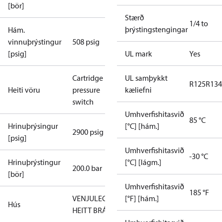
[bör]
Stærð
1/4 to
þrýstingstengingar
Hám.
vinnuþrýstingur
508 psig
[psig]
UL mark
Yes
Cartridge
UL samþykkt
R125
R134
Heiti vöru
pressure
kæliefni
switch
Umhverfishitasvið
85 °C
Hrinuþrýsingur
[°C] [hám.]
2900 psig
[psig]
Umhverfishitasvið
-30 °C
Hrinuþrýstingur
[°C] [lágm.]
200.0 bar
[bör]
Umhverfishitasvið
185 °F
VENJULEGT
[°F] [hám.]
Hús
HEITT BRÁÐ