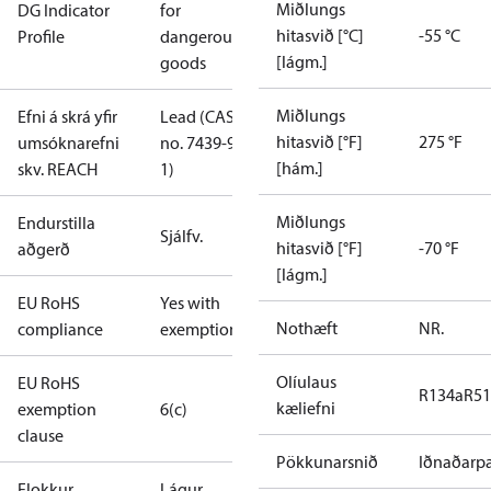
Miðlungs
DG Indicator
for
hitasvið [°C]
-55 °C
Profile
dangerous
[lágm.]
goods
Miðlungs
Efni á skrá yfir
Lead (CAS
hitasvið [°F]
275 °F
umsóknarefni
no. 7439-92-
[hám.]
skv. REACH
1)
Miðlungs
Endurstilla
Sjálfv.
hitasvið [°F]
-70 °F
aðgerð
[lágm.]
EU RoHS
Yes with
Nothæft
NR.
compliance
exemptions
Olíulaus
EU RoHS
R134a
R5
kæliefni
exemption
6(c)
clause
Pökkunarsnið
Iðnaðarp
Flokkur
Lágur