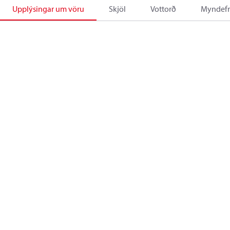
Upplýsingar um vöru
Skjöl
Vottorð
Myndefn