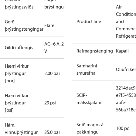
þrýstingssviðs
þrýstingur
Air
Conditio
Product line
and
Gerð
Flare
Commerci
þrýstingstengingar
Refrigera
AC=6 A, 250
Gildi raftengis
Rafmagnstenging
Kapall
V
Samhæfni
Hærri virkur
Olíufrí ker
smurefna
þrýstingur
2.00 bar
[bör]
3214dac9
SCIP-
e7f5-4553
Hærri virkur
málsskjalanr.
abfe-
þrýstingur
29 psi
56ba718e
[psi]
Snið magns á
Hám.
100 pc
pakkningu
vinnuþrýstingur
35.0 bar