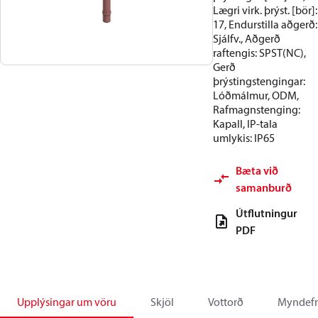
Lægri virk. þrýst. [bör]:
17, Endurstilla aðgerð:
Sjálfv., Aðgerð
raftengis: SPST(NC),
Gerð
þrýstingstengingar:
Lóðmálmur, ODM,
Rafmagnstenging:
Kapall, IP-tala
umlykis: IP65
Bæta við
samanburð
Útflutningur
PDF
Upplýsingar um vöru
Skjöl
Vottorð
Myndefn