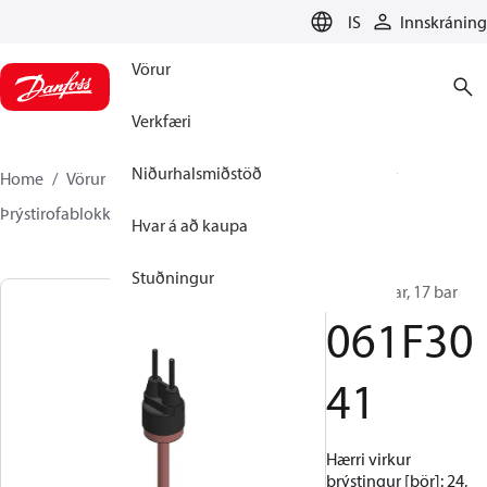
LANGUAGE
IS
Innskráning
Vörur
Verkfæri
Niðurhalsmiðstöð
Home
Vörur
Climate Solutions kælikerfi
Rofar
Þrýstirofablokkir
ACB / CCB
061F3041
Hvar á að kaupa
Stuðningur
ACB, 24 bar, 17 bar
061F30
41
Hærri virkur
þrýstingur [bör]: 24,