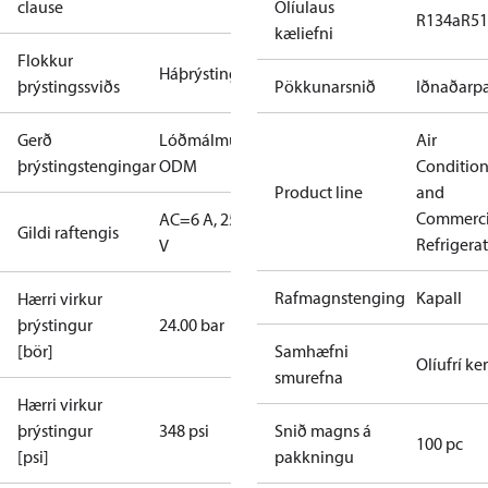
clause
Olíulaus
R134a
R5
kæliefni
Flokkur
Háþrýstingur
þrýstingssviðs
Pökkunarsnið
Iðnaðarp
Gerð
Lóðmálmur,
Air
þrýstingstengingar
ODM
Conditio
Product line
and
Commerci
AC=6 A, 250
Gildi raftengis
Refrigera
V
Rafmagnstenging
Kapall
Hærri virkur
þrýstingur
24.00 bar
[bör]
Samhæfni
Olíufrí ker
smurefna
Hærri virkur
þrýstingur
348 psi
Snið magns á
100 pc
[psi]
pakkningu