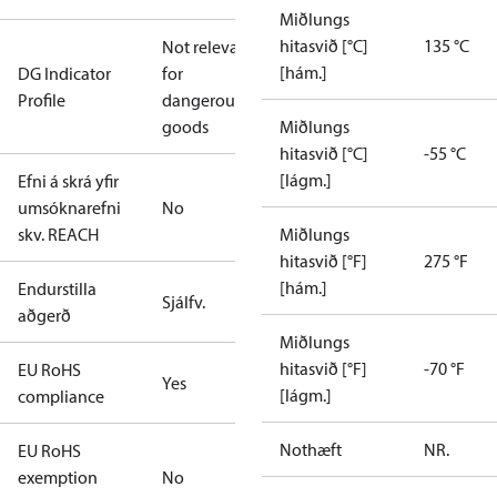
Miðlungs
hitasvið [°C]
135 °C
Not relevant
[hám.]
DG Indicator
for
Profile
dangerous
goods
Miðlungs
hitasvið [°C]
-55 °C
[lágm.]
Efni á skrá yfir
umsóknarefni
No
skv. REACH
Miðlungs
hitasvið [°F]
275 °F
[hám.]
Endurstilla
Sjálfv.
aðgerð
Miðlungs
hitasvið [°F]
-70 °F
EU RoHS
Yes
[lágm.]
compliance
Nothæft
NR.
EU RoHS
exemption
No