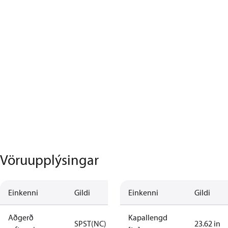
Vöruupplýsingar
Einkenni
Gildi
Einkenni
Gildi
Aðgerð
Kapallengd
SPST(NC)
23.62 in