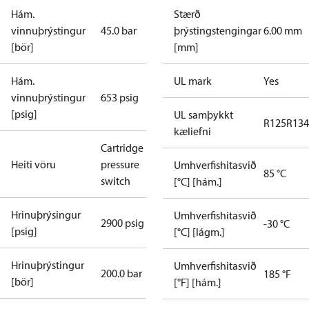
Hám.
Stærð
vinnuþrýstingur
45.0 bar
þrýstingstengingar
6.00 mm
[bör]
[mm]
Hám.
UL mark
Yes
vinnuþrýstingur
653 psig
[psig]
UL samþykkt
R125
R134
kæliefni
Cartridge
Heiti vöru
pressure
Umhverfishitasvið
85 °C
switch
[°C] [hám.]
Hrinuþrýsingur
Umhverfishitasvið
2900 psig
-30 °C
[psig]
[°C] [lágm.]
Hrinuþrýstingur
Umhverfishitasvið
200.0 bar
185 °F
[bör]
[°F] [hám.]