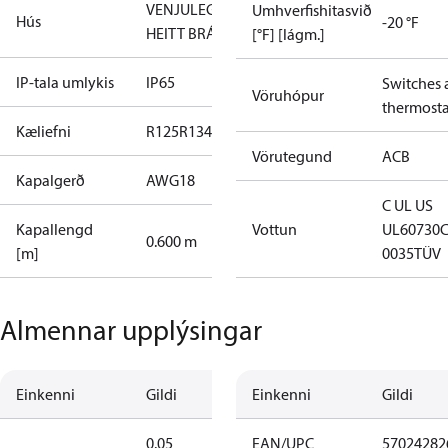
VENJULEGT
Umhverfishitasvið
Hús
-20 °F
HEITT BRÁÐ
[°F] [lágm.]
IP-tala umlykis
IP65
Switches 
Vöruhópur
thermosta
Kæliefni
R125
R134a
R22
R404A
R407C
R407H
R410A
R43
Vörutegund
ACB
Kapalgerð
AWG18
C UL US
Kapallengd
Vottun
UL60730
0.600 m
[m]
0035
TÜV
Almennar upplýsingar
Einkenni
Gildi
Einkenni
Gildi
0.05
EAN/UPC
57024282