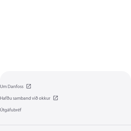
Um Danfoss
Hafðu samband við okkur
Útgáfubréf