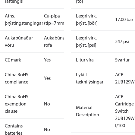
raftengis
[to]
Aths.
Cu-pípa
Lægri virk.
17.00 bar
þrýstingstengingar
(tip=7mm)
þrýst. [bör]
Aukabúnaður
Aukabúnaður
Lægri virk.
247 psi
vöru
rofa
þrýst. [psi]
CE mark
Yes
Litur víra
Svartur
China RoHS
Lykill
ACB-
Yes
compliance
tæknilýsingar
2UB129W
China RoHS
ACB
exemption
No
Cartridge
Material
clause
Switch
Description
2UB129W
I/100
Contains
No
batteries