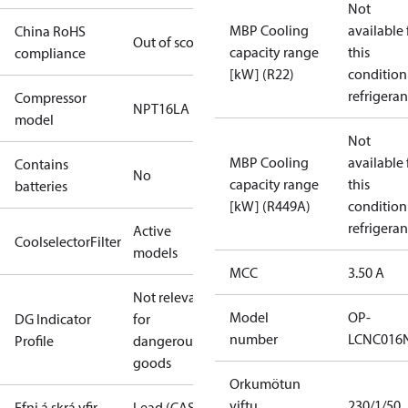
Not
MBP Cooling
available 
China RoHS
Out of scope
capacity range
this
compliance
[kW] (R22)
condition
refrigeran
Compressor
NPT16LA
model
Not
MBP Cooling
available 
Contains
No
capacity range
this
batteries
[kW] (R449A)
condition
refrigeran
Active
CoolselectorFilter
models
MCC
3.50 A
Not relevant
Model
OP-
DG Indicator
for
number
LCNC016
Profile
dangerous
goods
Orkumötun
viftu
230/1/50
Efni á skrá yfir
Lead (CAS