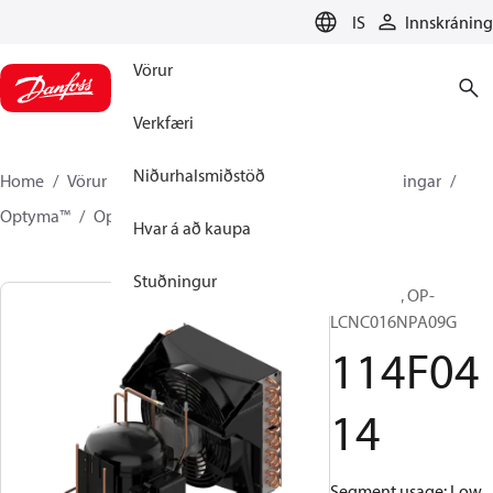
LANGUAGE
IS
Innskráning
Vörur
Verkfæri
Niðurhalsmiðstöð
Home
Vörur
Climate Solutions kælikerfi
Kælieiningar
Optyma™
Optyma™
114F0414
Hvar á að kaupa
Stuðningur
Optyma™, OP-
LCNC016NPA09G
114F04
14
Segment usage: Low