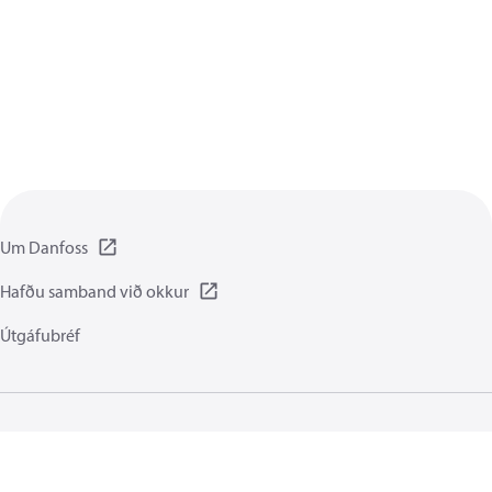
Um Danfoss
Hafðu samband við okkur
Útgáfubréf
Persónuverndarstefna
Notkunarskilmálar
Almennar upplýsingar
Smákökur