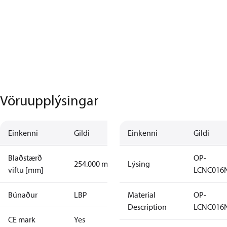
Vöruupplýsingar
Einkenni
Gildi
Einkenni
Gildi
Blaðstærð
OP-
254.000 mm
Lýsing
viftu [mm]
LCNC016
Búnaður
LBP
Material
OP-
Description
LCNC016
CE mark
Yes