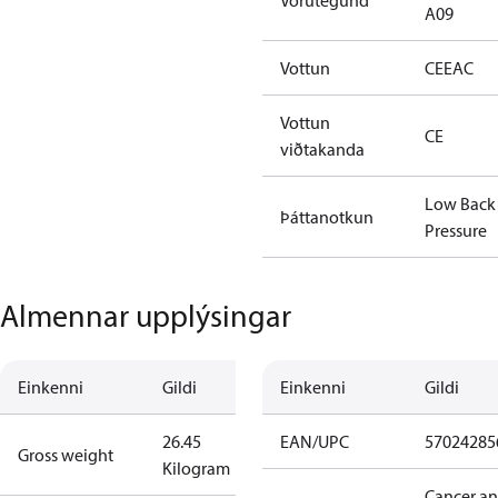
Vörutegund
A09
Vottun
CE
EAC
Vottun
CE
viðtakanda
Low Back
Þáttanotkun
Pressure
Almennar upplýsingar
Einkenni
Gildi
Einkenni
Gildi
26.45
EAN/UPC
57024285
Gross weight
Kilogram
Cancer a