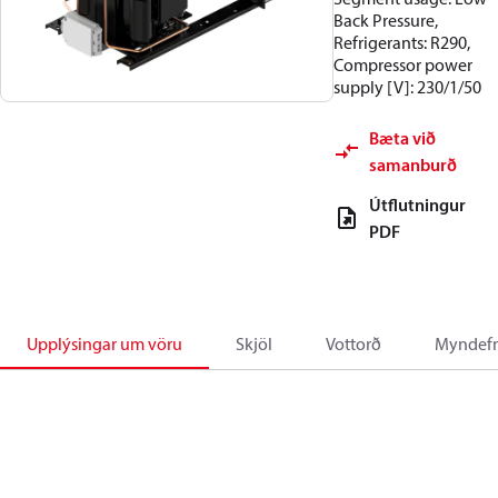
Back Pressure,
Refrigerants: R290,
Compressor power
supply [V]: 230/1/50
Bæta við
samanburð
Útflutningur
PDF
Upplýsingar um vöru
Skjöl
Vottorð
Myndefn