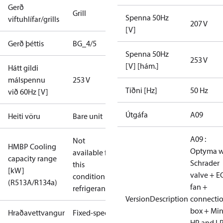
Gerð
Grill
Spenna 50Hz
viftuhlífar/grills
207 V
[V]
Gerð þéttis
BG_4/5
Spenna 50Hz
253 V
[V] [hám.]
Hátt gildi
málspennu
253 V
Tíðni [Hz]
50 Hz
við 60Hz [V]
Útgáfa
A09
Heiti vöru
Bare unit
A09 :
Not
HMBP Cooling
Optyma w
available for
capacity range
Schrader
this
[kW]
valve + E
condition /
(R513A/R134a)
fan +
refrigerant
VersionDescription
connecti
box + Mi
Hraðavettvangur
Fixed-speed
HP and L