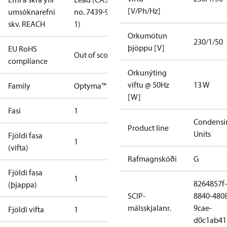
[V/Ph/Hz]
umsóknarefni
no. 7439-92-
skv. REACH
1)
Orkumötun
230/1/50
þjöppu [V]
EU RoHS
Out of scope
compliance
Orkunýting
viftu @ 50Hz
13 W
Family
Optyma™
[W]
Fasi
1
Condensi
Product line
Units
Fjöldi fasa
1
(vifta)
Rafmagnskóði
G
Fjöldi fasa
1
8264857f-
(þjappa)
SCIP-
8840-480
málsskjalanr.
9cae-
Fjöldi vifta
1
d0c1ab41