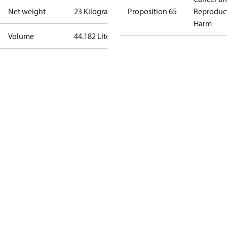
Net weight
23 Kilogram
Proposition 65
Reproduc
Harm
Volume
44.182 Liter