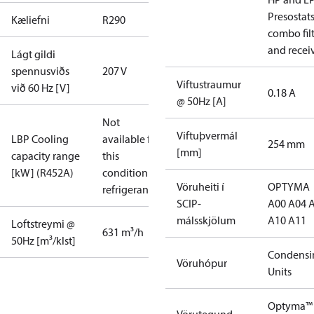
Presostat
Kæliefni
R290
combo fil
and recei
Lágt gildi
spennusviðs
207 V
Viftustraumur
við 60 Hz [V]
0.18 A
@ 50Hz [A]
Not
Viftuþvermál
LBP Cooling
available for
254 mm
[mm]
capacity range
this
[kW] (R452A)
condition /
Vöruheiti í
OPTYMA
refrigerant
SCIP-
A00 A04 
málsskjölum
A10 A11
Loftstreymi @
631 m³/h
50Hz [m³/klst]
Condensi
Vöruhópur
Units
Optyma™