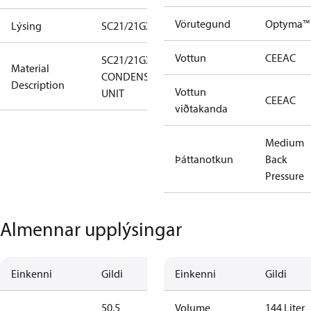
Vörutegund
Optyma™ 
Lýsing
SC21/21GXT2
Vottun
CE
EAC
SC21/21GXT0
Material
CONDENS.
Description
Vottun
UNIT
CE
EAC
viðtakanda
Medium
Þáttanotkun
Back
Pressure
Almennar upplýsingar
Einkenni
Gildi
Einkenni
Gildi
50.5
Volume
144 Liter