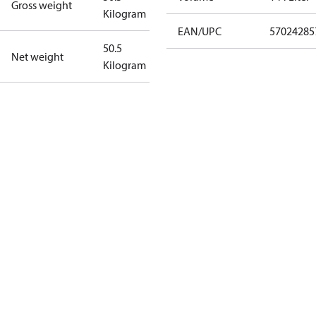
Gross weight
Kilogram
EAN/UPC
57024285
50.5
Net weight
Kilogram