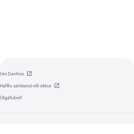
Um Danfoss
Hafðu samband við okkur
Útgáfubréf
Persónuverndarstefna
Notkunarskilmálar