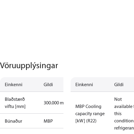
Vöruupplýsingar
Einkenni
Gildi
Einkenni
Gildi
Blaðstærð
Not
300.000 mm
viftu [mm]
MBP Cooling
available 
capacity range
this
[kW] (R22)
condition
Búnaður
MBP
refrigeran