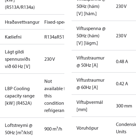
50Hz (hám)
230 V
(R513A/R134a)
[V] [hám.]
Hraðavettvangur
Fixed-speed
Viftuspenna @
50Hz (hám)
230 V
Kæliefni
R134a
R513A
[V] [lágm.]
Lágt gildi
Viftustraumur
spennusviðs
230 V
0.48 A
@ 50Hz [A]
við 60 Hz [V]
Viftustraumur
Not
0.42 A
@ 60Hz [A]
LBP Cooling
available for
capacity range
this
Viftuþvermál
[kW] (R452A)
condition /
300 mm
[mm]
refrigerant
Condensi
Loftstreymi @
Vöruhópur
900 m³/h
Units
50Hz [m³/klst]