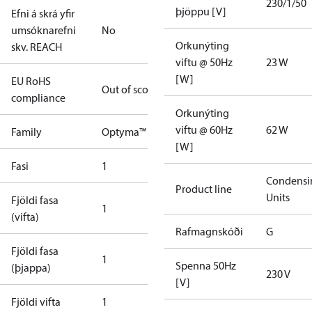
230/1/50
þjöppu [V]
Efni á skrá yfir
umsóknarefni
No
Orkunýting
skv. REACH
viftu @ 50Hz
23 W
[W]
EU RoHS
Out of scope
compliance
Orkunýting
viftu @ 60Hz
62 W
Family
Optyma™
[W]
Fasi
1
Condensi
Product line
Units
Fjöldi fasa
1
(vifta)
Rafmagnskóði
G
Fjöldi fasa
1
Spenna 50Hz
(þjappa)
230 V
[V]
Fjöldi vifta
1