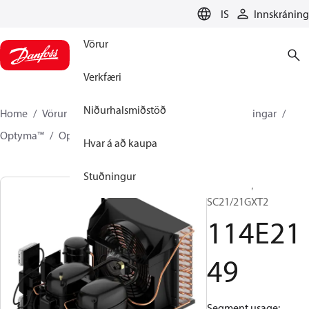
LANGUAGE
IS
Innskráning
Vörur
Verkfæri
Niðurhalsmiðstöð
Home
Vörur
Climate Solutions kælikerfi
Kælieiningar
Optyma™
Optyma™
114E2149
Hvar á að kaupa
Stuðningur
Optyma™,
SC21/21GXT2
114E21
49
Segment usage: