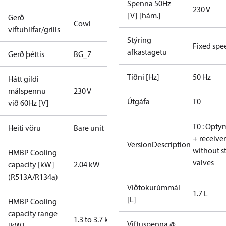
Spenna 50Hz
230 V
[V] [hám.]
Gerð
Cowl
viftuhlífar/grills
Stýring
Fixed spe
afkastagetu
Gerð þéttis
BG_7
Tíðni [Hz]
50 Hz
Hátt gildi
málspennu
230 V
Útgáfa
T0
við 60Hz [V]
T0 : Opty
Heiti vöru
Bare unit
+ receiver
VersionDescription
without s
HMBP Cooling
valves
capacity [kW]
2.04 kW
(R513A/R134a)
Viðtökurúmmál
1.7 L
[L]
HMBP Cooling
capacity range
1.3 to 3.7 kW
Viftuspenna @
[kW]