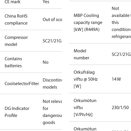
CE mark
Yes
Not
MBP Cooling
available 
China RoHS
Out of scope
capacity range
this
compliance
[kW] (R449A)
condition
refrigeran
Compressor
SC21/21G
model
Model
SC21/21G
number
Contains
No
batteries
Orkufrálag
viftu @ 50Hz
14 W
Discontinued
CoolselectorFilter
[W]
models
Orkumötun
Not relevant
viftu
230/1/50
DG Indicator
for
[V/Ph/Hz]
Profile
dangerous
goods
Orkumötun