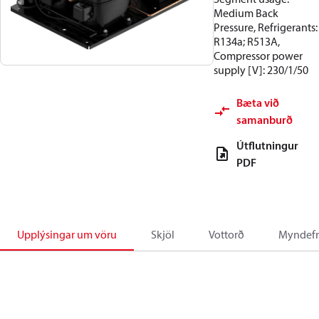
Medium Back
Pressure, Refrigerants:
R134a; R513A,
Compressor power
supply [V]: 230/1/50
Bæta við
samanburð
Útflutningur
PDF
Upplýsingar um vöru
Skjöl
Vottorð
Myndefn