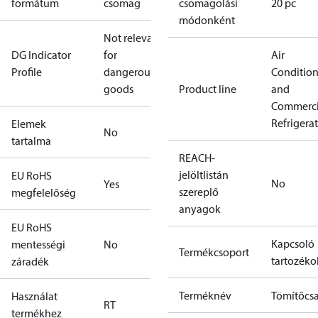
formátum
csomag
csomagolási
20 pc
módonként
Not relevant
DG Indicator
for
Air
Profile
dangerous
Conditio
goods
Product line
and
Commerci
Refrigera
Elemek
No
tartalma
REACH-
jelöltlistán
EU RoHS
No
Yes
szereplő
megfelelőség
anyagok
EU RoHS
Kapcsoló
mentességi
No
Termékcsoport
tartozéko
záradék
Terméknév
Tömítőcs
Használat
RT
termékhez