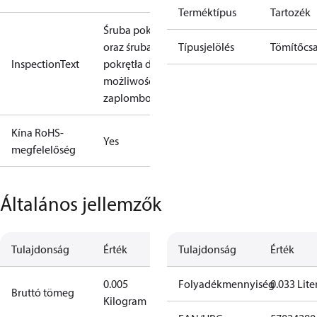
Terméktípus
Tartozék
Śruba pokrywy
oraz śruba
Típusjelölés
Tömítőcs
InspectionText
pokrętła do RT z
możliwością
zaplombowania
Kína RoHS-
Yes
megfelelőség
Általános jellemzők
Tulajdonság
Érték
Tulajdonság
Érték
0.005
Folyadékmennyiség
0.033 Lite
Bruttó tömeg
Kilogram