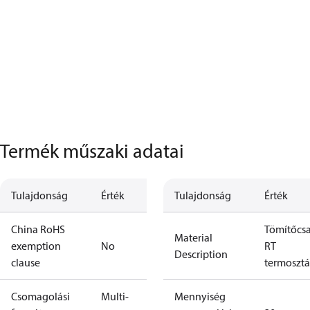
Termék műszaki adatai
Tulajdonság
Érték
Tulajdonság
Érték
China RoHS
Tömítőcs
Material
exemption
No
RT
Description
clause
termoszt
Csomagolási
Multi-
Mennyiség