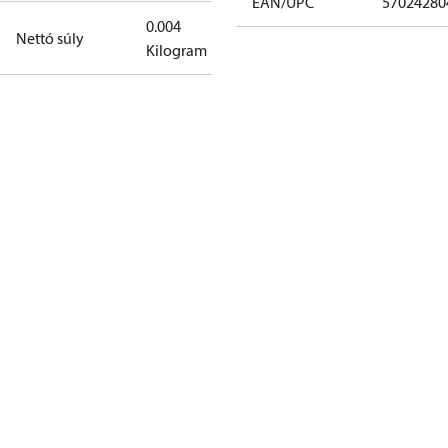
EAN/UPC
57024280
0.004
Nettó súly
Kilogram