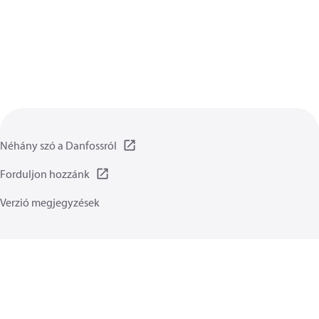
Néhány szó a Danfossról
Forduljon hozzánk
Verzió megjegyzések
Adatvédelmi irányelvet
Általános irányelvek
Általános ismertető:
Sütik