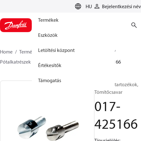
LANGUAGE
HU
Bejelentkezési név
Termékek
Eszközök
Letöltési központ
Home
Termékek
Sensing solutions
Kapcsolók
Pótalkatrészek és tartozékok kapcsolókhoz
017-425166
Értékesítők
Támogatás
Kapcsoló tartozékok,
Tömítőcsavar
017-
425166
Típusjelölés: