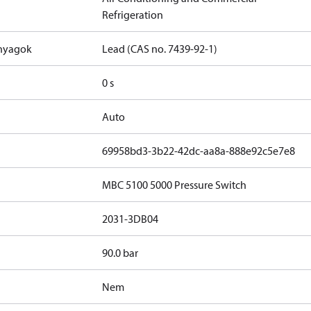
Refrigeration
anyagok
Lead (CAS no. 7439-92-1)
0 s
Auto
69958bd3-3b22-42dc-aa8a-888e92c5e7e8
MBC 5100 5000 Pressure Switch
2031-3DB04
90.0 bar
Nem