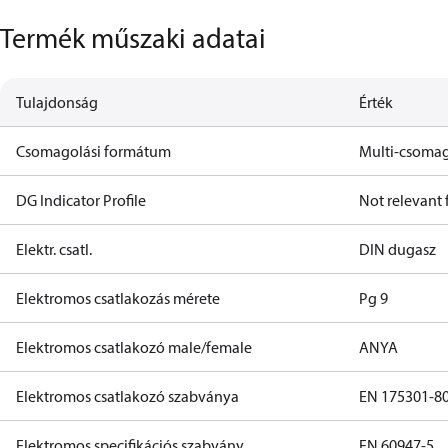
Termék műszaki adatai
Tulajdonság
Érték
Csomagolási formátum
Multi-csoma
DG Indicator Profile
Not relevant
Elektr. csatl.
DIN dugasz
Elektromos csatlakozás mérete
Pg 9
Elektromos csatlakozó male/female
ANYA
Elektromos csatlakozó szabványa
EN 175301-8
Elektromos specifikációs szabvány
EN 60947-5