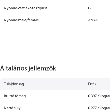
Nyomás csatlakozás típusa
G
Nyomás male/female
ANYA
Általános jellemzők
Tulajdonság
Érték
Bruttó tömeg
0.397 Kilog
Nettó súly
0.277 Kilog