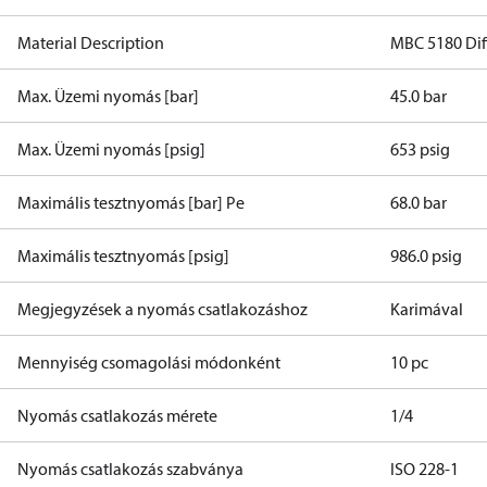
Material Description
MBC 5180 Diff
Max. Üzemi nyomás [bar]
45.0 bar
Max. Üzemi nyomás [psig]
653 psig
Maximális tesztnyomás [bar] Pe
68.0 bar
Maximális tesztnyomás [psig]
986.0 psig
Megjegyzések a nyomás csatlakozáshoz
Karimával
Mennyiség csomagolási módonként
10 pc
Nyomás csatlakozás mérete
1/4
Nyomás csatlakozás szabványa
ISO 228-1