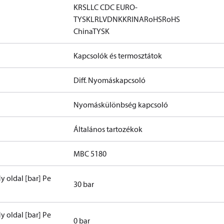
KRS
LLC CDC EURO-
TYSK
LR
LVD
NKK
RINA
RoHS
RoHS
China
TYSK
Kapcsolók és termosztátok
Diff. Nyomáskapcsoló
Nyomáskülönbség kapcsoló
Általános tartozékok
MBC 5180
y oldal [bar] Pe
30 bar
y oldal [bar] Pe
0 bar