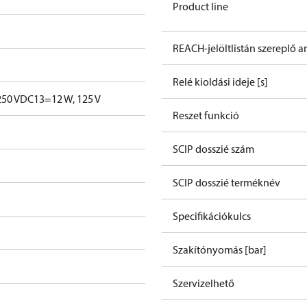
Product line
REACH-jelöltlistán szereplő 
Relé kioldási ideje [s]
250 V
DC13=12 W, 125 V
Reszet funkció
SCIP dosszié szám
SCIP dosszié terméknév
Specifikációkulcs
Szakítónyomás [bar]
Szervizelhető