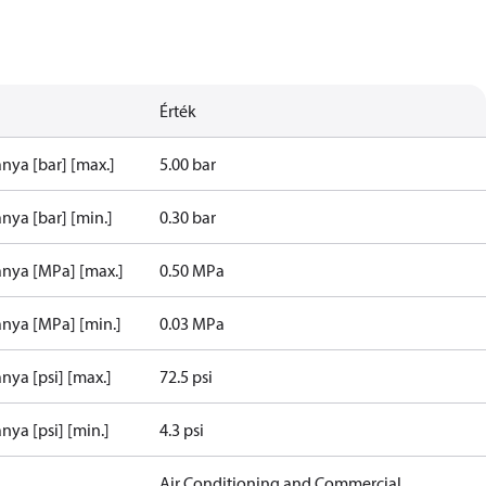
Érték
nya [bar] [max.]
5.00 bar
nya [bar] [min.]
0.30 bar
ánya [MPa] [max.]
0.50 MPa
ánya [MPa] [min.]
0.03 MPa
nya [psi] [max.]
72.5 psi
nya [psi] [min.]
4.3 psi
Air Conditioning and Commercial