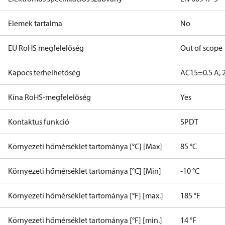
Elemek tartalma
No
EU RoHS megfelelőség
Out of scope
Kapocs terhelhetőség
AC15=0.5 A, 
Kína RoHS-megfelelőség
Yes
Kontaktus funkció
SPDT
Környezeti hőmérséklet tartománya [°C] [Max]
85 °C
Környezeti hőmérséklet tartománya [°C] [Min]
-10 °C
Környezeti hőmérséklet tartománya [°F] [max.]
185 °F
Környezeti hőmérséklet tartománya [°F] [min.]
14 °F