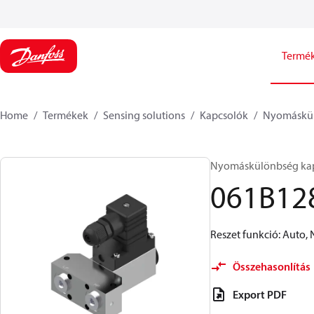
Termé
Home
Termékek
Sensing solutions
Kapcsolók
Nyomáskül
Nyomáskülönbség kap
061B12
Reszet funkció: Auto, 
Összehasonlítás
Export PDF