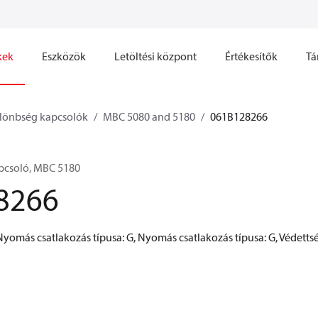
kek
Eszközök
Letöltési központ
Értékesítők
Tá
önbség kapcsolók
MBC 5080 and 5180
061B128266
csoló, MBC 5180
8266
Nyomás csatlakozás típusa: G, Nyomás csatlakozás típusa: G, Védetts