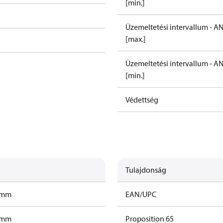
[min.]
Üzemeltetési intervallum - AN
[max.]
Üzemeltetési intervallum - AN
[min.]
Védettség
Tulajdonság
ramm
EAN/UPC
ramm
Proposition 65