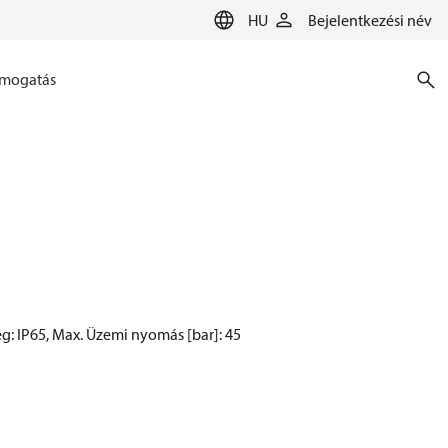
HU
Bejelentkezési név
mogatás
ég: IP65, Max. Üzemi nyomás [bar]: 45