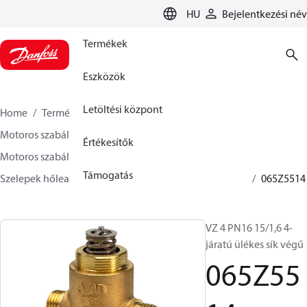
LANGUAGE
HU
Bejelentkezési név
Termékek
Eszközök
Letöltési központ
Home
Termékek
Climate Solution Fűtés
Motoros szabályozó szerelvények
Értékesítők
Motoros szabályozószelepek
Támogatás
Szelepek hőleadókhoz és zónákhoz
VZ 2/ VZ 3/ VZ 4
065Z5514
VZ 4 PN16 15/1,6 4-
járatú ülékes sík végű
065Z55