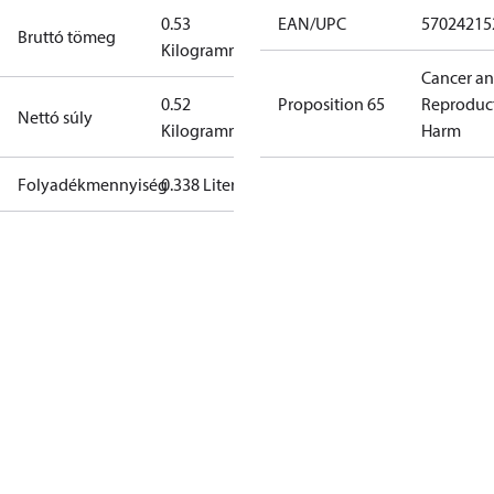
0.53
EAN/UPC
57024215
Bruttó tömeg
Kilogramm
Cancer a
0.52
Proposition 65
Reproduc
Nettó súly
Kilogramm
Harm
Folyadékmennyiség
0.338 Liter