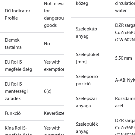
közeg
circulatio
Not relevant
water
DG Indicator
for
Profile
dangerous
goods
DZR sárga
Szelepkúp
CuZn36P
anyag
(CW 602N
Elemek
No
tartalma
Szeleplöket
5.50 mm
[mm]
EU RoHS
Yes with
megfelelőség
exemptions
Szeleporsó
A-AB: Nyi
pozíció
EU RoHS
mentességi
6(c)
záradék
Szelepszár
Rozsdame
anyaga
acél
Funkció
Keverőszelep
DZR sárga
Szelepülék
CuZn36P
Kína RoHS-
Yes with
anyag
(CW 602N