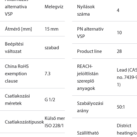
alternatíva
Melegvíz
Nyílások
4
VSP
száma
Átmérő [mm]
15 mm
PN alternatív
10
VSP
Beépítési
szabad
változat
Product line
28
China RoHS
REACH-
Lead (CA
exemption
7.3
jelöltlistán
no. 7439-
clause
szereplő
1)
anyagok
Csatlakozási
G 1/2
méretek
Szabályozási
50:1
arány
Külső menet
Csatlakozástípusok
ISO 228/1
District
Szállítható
heating/c