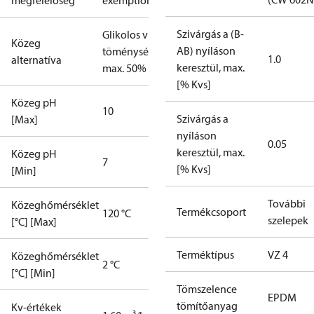
megfelelőség
exemptions
Szivárgás a (B-
Glikolos víz,
Közeg
AB) nyíláson
töménység
1.0
alternatíva
keresztül, max.
max. 50%
[% Kvs]
Közeg pH
10
Szivárgás a
[Max]
nyíláson
0.05
keresztül, max.
Közeg pH
7
[% Kvs]
[Min]
További
Közeghőmérséklet
Termékcsoport
120 °C
szelepek
[°C] [Max]
Terméktípus
VZ 4
Közeghőmérséklet
2 °C
[°C] [Min]
Tömszelence
EPDM
tömítőanyag
Kv-értékek