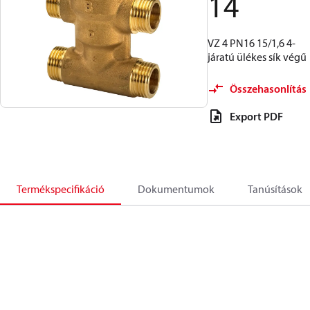
14
VZ 4 PN16 15/1,6 4-
járatú ülékes sík végű
Összehasonlítás
Export PDF
Termékspecifikáció
Dokumentumok
Tanúsítások