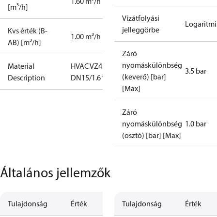
1.60 m³/h
[m³/h]
Vízátfolyási
Logaritmi
jelleggörbe
Kvs érték (B-
1.00 m³/h
AB) [m³/h]
Záró
nyomáskülönbség
Material
HVAC VZ4
3.5 bar
(keverő) [bar]
Description
DN15/1.6 flat
[Max]
Záró
nyomáskülönbség
1.0 bar
(osztó) [bar] [Max]
Általános jellemzők
Tulajdonság
Érték
Tulajdonság
Érték