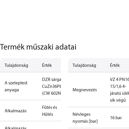
Termék műszaki adatai
Tulajdonság
Érték
Tulajdonság
Érték
DZR sárgaréz
VZ 4 PN1
A szeleptest
CuZn36Pb2AS
15/1,6 4-
anyaga
Megnevezés
(CW 602N)
járatú ülé
sík végű
Fűtés és
Alkalmazás
Hűtés
Névleges
16 bar
nyomás [bar]
Alkalmazás