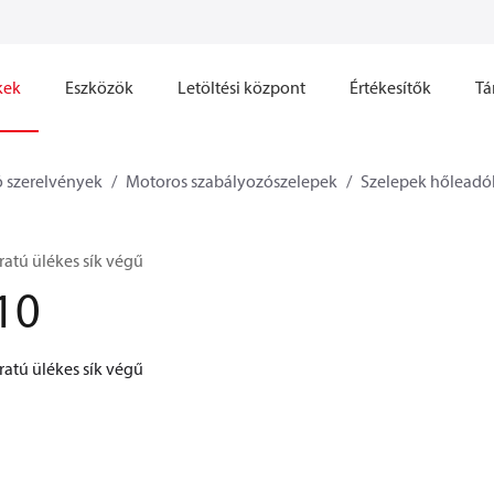
kek
Eszközök
Letöltési központ
Értékesítők
Tá
 szerelvények
Motoros szabályozószelepek
Szelepek hőleadó
ratú ülékes sík végű
10
ratú ülékes sík végű