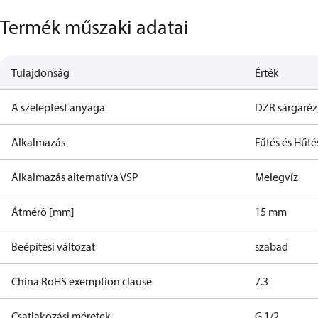
Termék műszaki adatai
Tulajdonság
Érték
A szeleptest anyaga
DZR sárgaré
Alkalmazás
Fűtés és Hűté
Alkalmazás alternatíva VSP
Melegvíz
Átmérő [mm]
15 mm
Beépítési változat
szabad
China RoHS exemption clause
7.3
Csatlakozási méretek
G 1/2