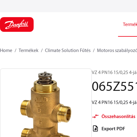
Termé
Home
Termékek
Climate Solution Fűtés
Motoros szabályozó
VZ 4 PN16 15/0,25 4-já
065Z55
VZ 4 PN16 15/0,25 4-já
Összehasonlítás
Export PDF