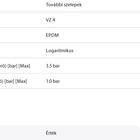
További szelepek
VZ 4
EPDM
Logaritmikus
ő) [bar] [Max]
3.5 bar
) [bar] [Max]
1.0 bar
Érték