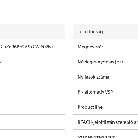
Tulajdonság
z CuZn36Pb2AS (CW 602N)
Megnevezés
s
Névleges nyomás [bar]
Nyílások száma
PN alternatív VSP
Product line
REACH-jelöltlistán szereplő 
Szabályozási arány