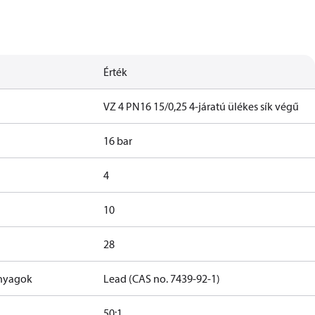
Érték
VZ 4 PN16 15/0,25 4-járatú ülékes sík végű
16 bar
4
10
28
anyagok
Lead (CAS no. 7439-92-1)
50:1