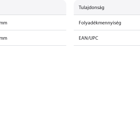
Tulajdonság
ramm
Folyadékmennyiség
ramm
EAN/UPC