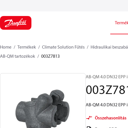
Termé
Home
Termékek
Climate Solution Fűtés
Hidraulikai beszabá
AB-QM tartozékok
003Z7813
AB-QM 4.0 DN32 EPP i
003Z78
AB-QM 4.0 DN32 EPP i
Összehasonlítás