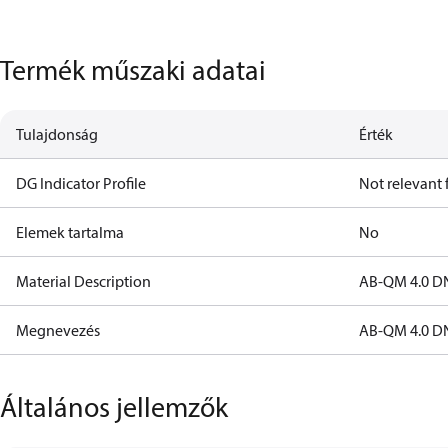
Termék műszaki adatai
Tulajdonság
Érték
DG Indicator Profile
Not relevant
Elemek tartalma
No
Material Description
AB-QM 4.0 DN
Megnevezés
AB-QM 4.0 DN
Általános jellemzők