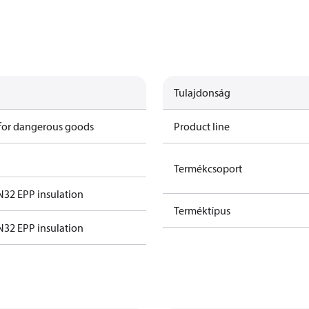
Tulajdonság
 for dangerous goods
Product line
Termékcsoport
32 EPP insulation
Terméktípus
32 EPP insulation