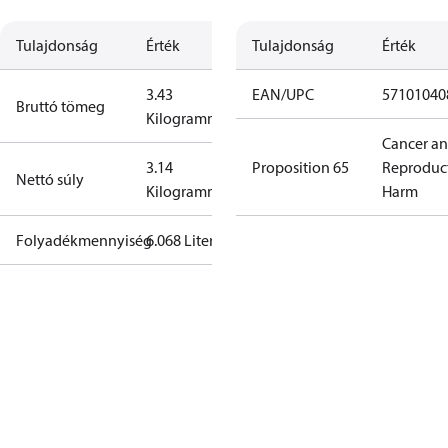
Tulajdonság
Érték
Tulajdonság
Érték
3.43
EAN/UPC
57101040
Bruttó tömeg
Kilogramm
Cancer a
3.14
Proposition 65
Reproduc
Nettó súly
Kilogramm
Harm
Folyadékmennyiség
6.068 Liter