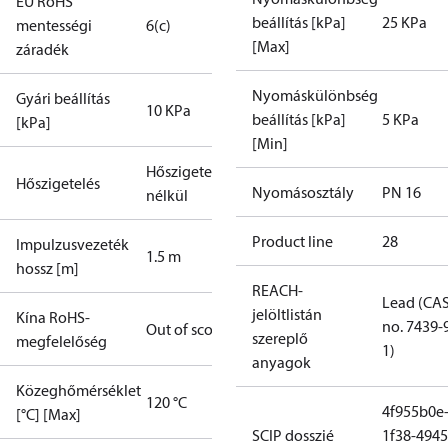
EU RoHS
beállítás [kPa]
25 KPa
mentességi
6(c)
[Max]
záradék
Nyomáskülönbség
Gyári beállítás
10 KPa
beállítás [kPa]
5 KPa
[kPa]
[Min]
Hőszigetelés
Hőszigetelés
Nyomásosztály
PN 16
nélkül
Product line
28
Impulzusvezeték
1.5 m
hossz [m]
REACH-
Lead (CA
jelöltlistán
Kína RoHS-
no. 7439-
Out of scope
szereplő
megfelelőség
1)
anyagok
Közeghőmérséklet
120 °C
4f955b0e
[°C] [Max]
SCIP dosszié
1f38-4945