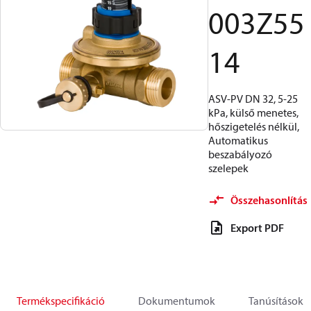
003Z55
14
ASV-PV DN 32, 5-25
kPa, külső menetes,
hőszigetelés nélkül,
Automatikus
beszabályozó
szelepek
Összehasonlítás
Export PDF
Termékspecifikáció
Dokumentumok
Tanúsítások