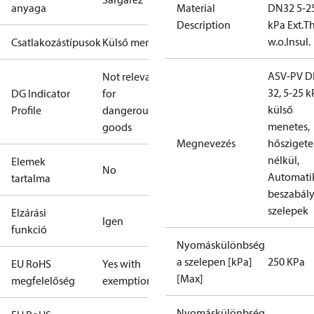
anyaga
Material
DN32 5-2
Description
kPa Ext.Th
w.o.Insul.
Csatlakozástípusok
Külső menet
ASV-PV 
Not relevant
32, 5-25 k
DG Indicator
for
külső
Profile
dangerous
menetes,
goods
Megnevezés
hőszigete
nélkül,
Elemek
No
Automati
tartalma
beszabál
szelepek
Elzárási
Igen
funkció
Nyomáskülönbség
a szelepen [kPa]
250 KPa
EU RoHS
Yes with
[Max]
megfelelőség
exemptions
Nyomáskülönbség