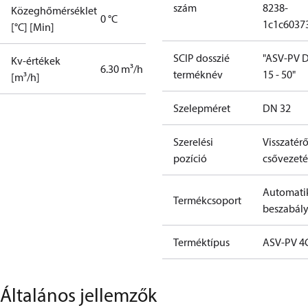
szám
8238-
Közeghőmérséklet
0 °C
1c1c6037
[°C] [Min]
SCIP dosszié
"ASV-PV 
Kv-értékek
6.30 m³/h
terméknév
15 - 50"
[m³/h]
Szelepméret
DN 32
Szerelési
Visszatér
pozíció
csővezet
Automati
Termékcsoport
beszabál
Terméktípus
ASV-PV 4
Általános jellemzők