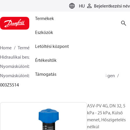
LANGUAGE
HU
Bejelentkezési név
Termékek
Eszközök
Letöltési központ
Home
Termékek
Climate Solution Fűtés
Hidraulikai beszabályozás és szabályozás
Értékesítők
Nyomáskülönbség-szabályozás
Támogatás
Nyomáskülönbség-szabályozók
ASV-PV
ASV-PV 4 gen
003Z5514
ASV-PV 4G, DN 32, 5
kPa - 25 kPa, Külső
menet, Hőszigetelés
nélkül