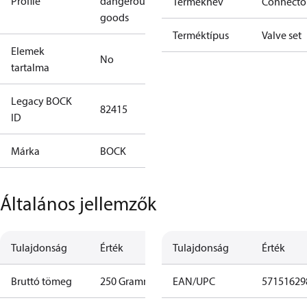
Profile
dangerous
Terméknév
Connecto
goods
Terméktípus
Valve set
Elemek
No
tartalma
Legacy BOCK
82415
ID
Márka
BOCK
Általános jellemzők
Tulajdonság
Érték
Tulajdonság
Érték
Bruttó tömeg
250 Gramm
EAN/UPC
57151629