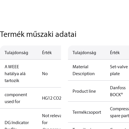
Termék műszaki adatai
Tulajdonság
Érték
Tulajdonság
Érték
A WEEE
Material
Set-valve
hatálya alá
No
Description
plate
tartozik
Danfoss
Product line
component
BOCK®
HG12 CO2
used for
Compress
Termékcsoport
Not relevant
spare part
DG Indicator
for