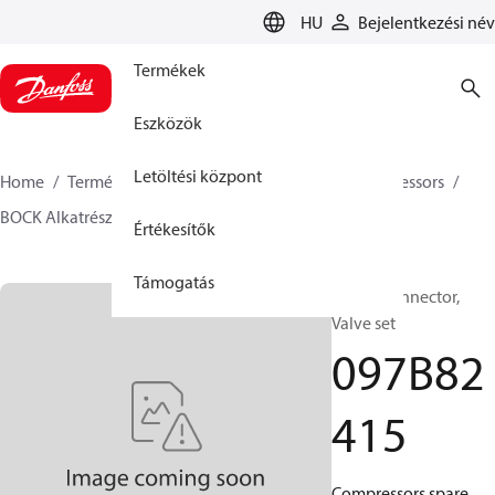
LANGUAGE
HU
Bejelentkezési név
Termékek
Eszközök
Letöltési központ
Home
Termékek
Climate Solution Fűtés
Compressors
BOCK Alkatrészek és tartozékok
097B82415
Értékesítők
Támogatás
BOCK, Connector,
Valve set
097B82
415
Compressors spare