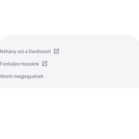
Néhány szó a Danfossról
Forduljon hozzánk
Verzió megjegyzések
Adatvédelmi irányelvet
Általános irányelvek
Általános ismertető:
Sütik