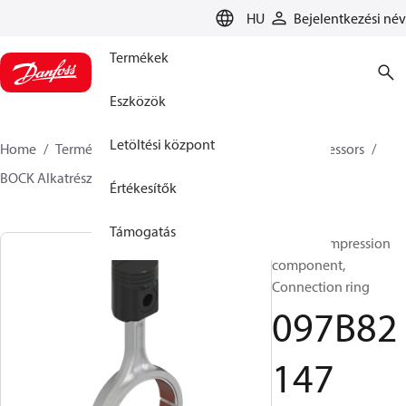
LANGUAGE
HU
Bejelentkezési név
Termékek
Eszközök
Letöltési központ
Home
Termékek
Climate Solution Fűtés
Compressors
BOCK Alkatrészek és tartozékok
097B82147
Értékesítők
Támogatás
BOCK, Compression
component,
Connection ring
097B82
147