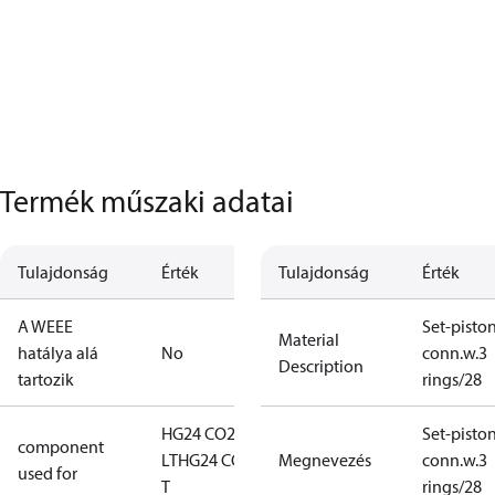
Termék műszaki adatai
Tulajdonság
Érték
Tulajdonság
Érték
A WEEE
Set-pisto
Material
hatálya alá
No
conn.w.3
Description
tartozik
rings/28
HG24 CO2
Set-pisto
component
LT
HG24 CO2
Megnevezés
conn.w.3
used for
T
rings/28