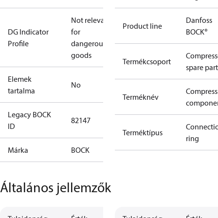
Not relevant
Danfoss
Product line
DG Indicator
for
BOCK®
Profile
dangerous
goods
Compress
Termékcsoport
spare part
Elemek
No
tartalma
Compress
Terméknév
compone
Legacy BOCK
82147
ID
Connecti
Terméktípus
ring
Márka
BOCK
Általános jellemzők