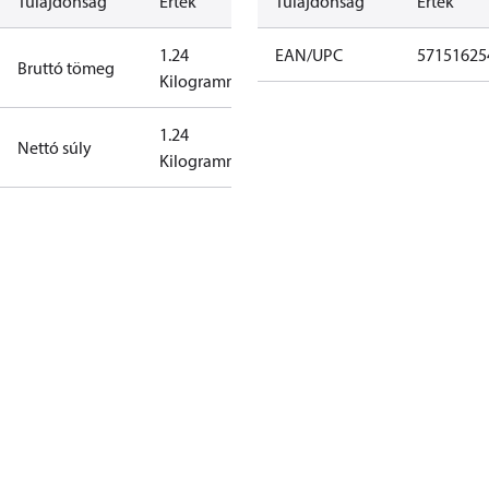
Tulajdonság
Érték
Tulajdonság
Érték
1.24
EAN/UPC
57151625
Bruttó tömeg
Kilogramm
1.24
Nettó súly
Kilogramm