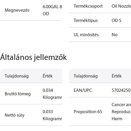
Termékcsoport
Oil Nozzl
6.00GAL 80S
Megnevezés
OD
Terméktípus
OD S
UL minősítés
No
Általános jellemzők
Tulajdonság
Érték
Tulajdonság
Érték
0.034
EAN/UPC
57024250
Bruttó tömeg
Kilogramm
Cancer a
0.033
Proposition 65
Reproduc
Nettó súly
Kilogramm
Harm