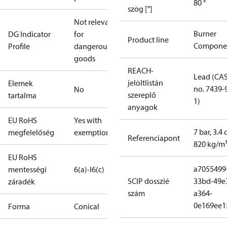
80 °
szög [°]
Not relevant
Burner
DG Indicator
for
Product line
Compone
Profile
dangerous
goods
REACH-
Lead (CA
jelöltlistán
Elemek
no. 7439-
No
szereplő
tartalma
1)
anyagok
EU RoHS
Yes with
7 bar, 3.4 
megfelelőség
exemptions
Referenciapont
820 kg/m
EU RoHS
a7055499
mentességi
6(a)-I
6(c)
SCIP dosszié
33bd-49e
záradék
szám
a364-
0e169ee1
Forma
Conical