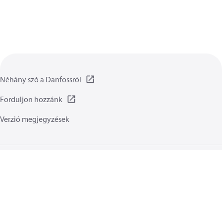
Néhány szó a Danfossról
Forduljon hozzánk
Verzió megjegyzések
Adatvédelmi irányelvet
Általános irányelvek
Általános ismertető:
Sütik