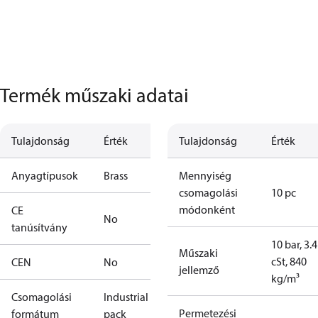
Termék műszaki adatai
Tulajdonság
Érték
Tulajdonság
Érték
Anyagtípusok
Brass
Mennyiség
csomagolási
10 pc
módonként
CE
No
tanúsítvány
10 bar, 3.4
Műszaki
cSt, 840
CEN
No
jellemző
kg/m³
Csomagolási
Industrial
Permetezési
formátum
pack