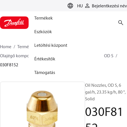
LANGUAGE
HU
Bejelentkezési név
Termékek
Eszközök
Letöltési központ
Home
Termékek
Climate Solution Fűtés
Olajégő komponensek
Olajfúvókák
OD B / OD H / OD S
Értékesítők
030F8152
Támogatás
Oil Nozzles, OD S, 6
gal/h, 23.35 kg/h, 80 °,
Solid
030F81