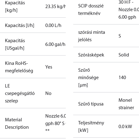
30 H F -
Kapacitás
SCIP dosszié
23.35 kg/h
Nozzle 0.
[kg/h]
terméknév
6.00 gph
Kapacitás [l/h]
0.00 L/h
szórási minta
S
jelölés
Kapacitás
6.00 gal/h
[USgal/h]
Szórásképek
Solid
Kína RoHS-
Yes
Szűrő
megfelelőség
minősége
140
[µm]
LE
csepegésgátló
No
Monel
szelep
Szűrő típusa
strainer
Nozzle 6.00
Material
Teljesítmény
gph 80° S OD
0.0 kW
Description
[kW]
**