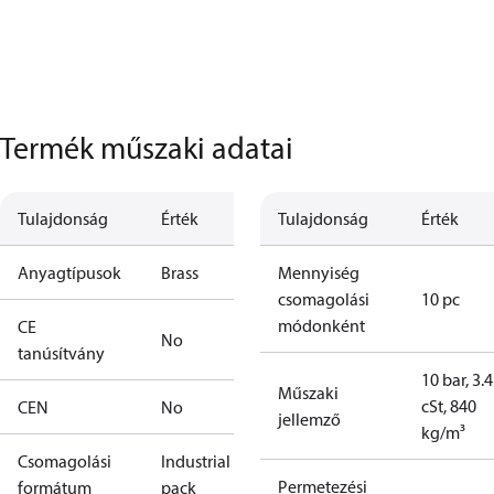
Termék műszaki adatai
Tulajdonság
Érték
Tulajdonság
Érték
Anyagtípusok
Brass
Mennyiség
csomagolási
10 pc
módonként
CE
No
tanúsítvány
10 bar, 3.4
Műszaki
cSt, 840
CEN
No
jellemző
kg/m³
Csomagolási
Industrial
Permetezési
formátum
pack