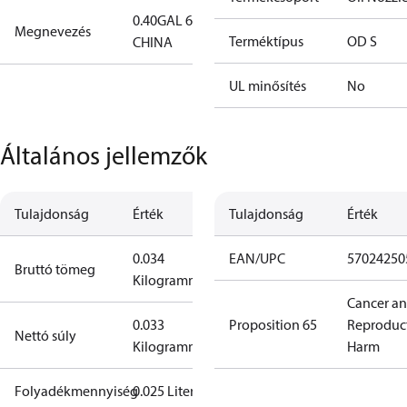
0.40GAL 60S
Megnevezés
Terméktípus
OD S
CHINA
UL minősítés
No
Általános jellemzők
Tulajdonság
Érték
Tulajdonság
Érték
0.034
EAN/UPC
57024250
Bruttó tömeg
Kilogramm
Cancer a
0.033
Proposition 65
Reproduc
Nettó súly
Kilogramm
Harm
Folyadékmennyiség
0.025 Liter