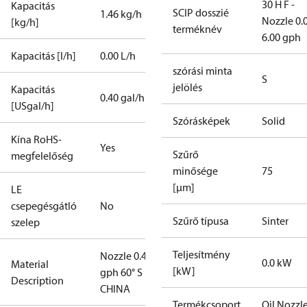
30 H F -
Kapacitás
SCIP dosszié
1.46 kg/h
Nozzle 0.
[kg/h]
terméknév
6.00 gph
Kapacitás [l/h]
0.00 L/h
szórási minta
S
jelölés
Kapacitás
0.40 gal/h
[USgal/h]
Szórásképek
Solid
Kína RoHS-
Yes
Szűrő
megfelelőség
minősége
75
[µm]
LE
csepegésgátló
No
Szűrő típusa
Sinter
szelep
Teljesítmény
Nozzle 0.40
0.0 kW
Material
[kW]
gph 60° S
Description
CHINA
Termékcsoport
Oil Nozzl