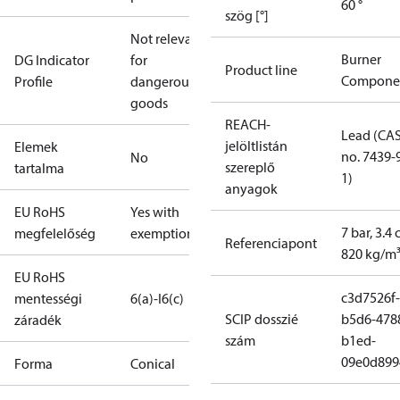
60 °
szög [°]
Not relevant
Burner
DG Indicator
for
Product line
Compone
Profile
dangerous
goods
REACH-
Lead (CA
jelöltlistán
Elemek
no. 7439-
No
szereplő
tartalma
1)
anyagok
EU RoHS
Yes with
7 bar, 3.4 
megfelelőség
exemptions
Referenciapont
820 kg/m
EU RoHS
c3d7526f-
mentességi
6(a)-I
6(c)
SCIP dosszié
b5d6-478
záradék
szám
b1ed-
09e0d899
Forma
Conical