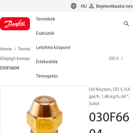
LANGUAGE
HU
Bejelentkezési név
Termékek
Eszközök
Letöltési központ
Home
Termékek
Climate Solution Fűtés
Olajégő komponensek
Olajfúvókák
OD B / OD H / OD S
Értékesítők
030F6604
Támogatás
Oil Nozzles, OD S, 0.4
gal/h, 1.46 kg/h, 60 °,
Solid
030F66