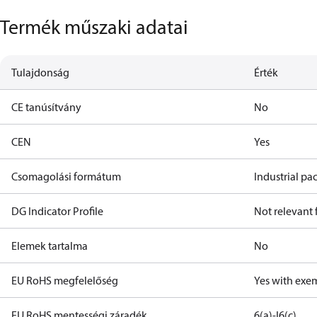
Termék műszaki adatai
Tulajdonság
Érték
CE tanúsítvány
No
CEN
Yes
Csomagolási formátum
Industrial pa
DG Indicator Profile
Not relevant
Elemek tartalma
No
EU RoHS megfelelőség
Yes with exe
EU RoHS mentességi záradék
6(a)-I
6(c)