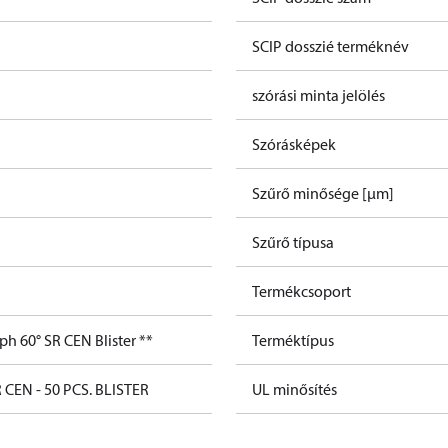
SCIP dosszié terméknév
szórási minta jelölés
Szórásképek
Szűrő minősége [µm]
Szűrő típusa
Termékcsoport
ph 60° SR CEN Blister **
Terméktípus
 CEN - 50 PCS. BLISTER
UL minősítés