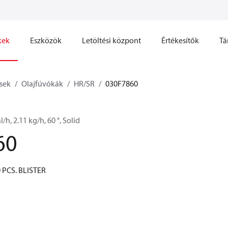
kek
Eszközök
Letöltési központ
Értékesítők
Tá
sek
Olajfúvókák
HR/SR
030F7860
l/h, 2.11 kg/h, 60 °, Solid
60
 PCS. BLISTER