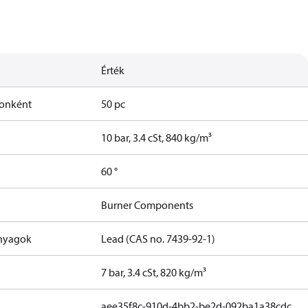
Érték
onként
50 pc
10 bar, 3.4 cSt, 840 kg/m³
60 °
Burner Components
anyagok
Lead (CAS no. 7439-92-1)
7 bar, 3.4 cSt, 820 kg/m³
aee35f8c-910d-4bb2-be2d-092ba1a38cdc