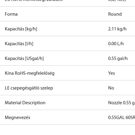
Forma
Round
Kapacitás [kg/h]
2.11 kg/h
Kapacitás [l/h]
0.00 L/h
Kapacitás [USgal/h]
0.55 gal/h
Kína RoHS-megfelelőség
Yes
LE csepegésgátló szelep
No
Material Description
Nozzle 0.55 g
Megnevezés
0.55GAL 60SR