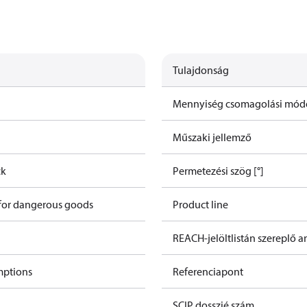
Tulajdonság
Mennyiség csomagolási mód
Műszaki jellemző
ck
Permetezési szög [°]
 for dangerous goods
Product line
REACH-jelöltlistán szereplő 
mptions
Referenciapont
SCIP dosszié szám