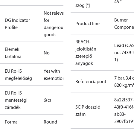
45 °
szög [°]
Not relevant
Burner
DG Indicator
for
Product line
Compone
Profile
dangerous
goods
REACH-
Lead (CA
jelöltlistán
Elemek
no. 7439-
No
szereplő
tartalma
1)
anyagok
EU RoHS
Yes with
7 bar, 3.4 
megfelelőség
exemptions
Referenciapont
820 kg/m
EU RoHS
8a22f537-
mentességi
6(c)
SCIP dosszié
43f0-416f
záradék
szám
ab83-
2907fb191
Forma
Round