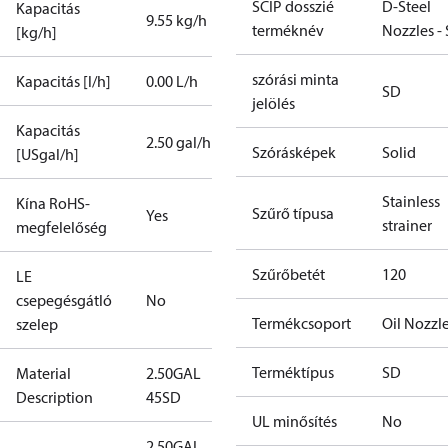
SCIP dosszié
D-Steel
Kapacitás
9.55 kg/h
terméknév
Nozzles -
[kg/h]
szórási minta
Kapacitás [l/h]
0.00 L/h
SD
jelölés
Kapacitás
2.50 gal/h
Szórásképek
Solid
[USgal/h]
Stainless
Kína RoHS-
Szűrő típusa
Yes
strainer
megfelelőség
Szűrőbetét
120
LE
csepegésgátló
No
Termékcsoport
Oil Nozzl
szelep
Terméktípus
SD
Material
2.50GAL
Description
45SD
UL minősítés
No
2.50GAL