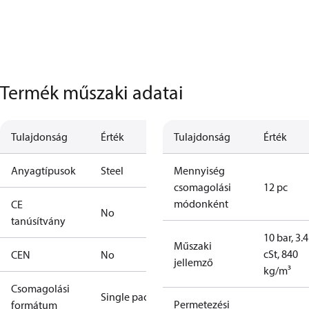
Termék műszaki adatai
Tulajdonság
Érték
Tulajdonság
Érték
Anyagtípusok
Steel
Mennyiség
csomagolási
12 pc
módonként
CE
No
tanúsítvány
10 bar, 3.4
Műszaki
cSt, 840
CEN
No
jellemző
kg/m³
Csomagolási
Single pack
Permetezési
formátum