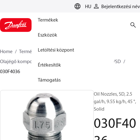
LANGUAGE
HU
Bejelentkezési név
Termékek
Eszközök
Letöltési központ
Home
Termékek
Climate Solution Fűtés
Olajégő komponensek
Olajfúvókák
HFD/HD, SFD/SD
Értékesítők
030F4036
Támogatás
Oil Nozzles, SD, 2.5
gal/h, 9.55 kg/h, 45 °,
Solid
030F40