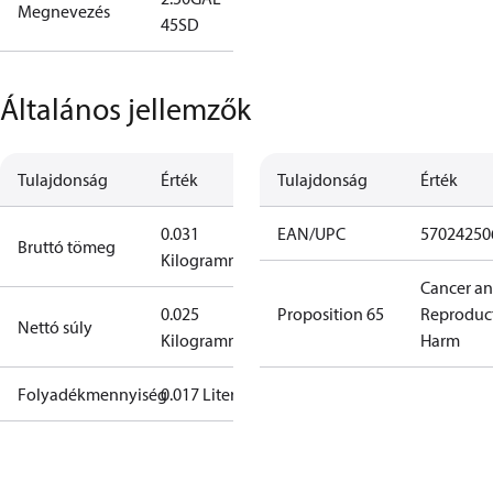
Megnevezés
45SD
Általános jellemzők
Tulajdonság
Érték
Tulajdonság
Érték
0.031
EAN/UPC
57024250
Bruttó tömeg
Kilogramm
Cancer a
0.025
Proposition 65
Reproduc
Nettó súly
Kilogramm
Harm
Folyadékmennyiség
0.017 Liter