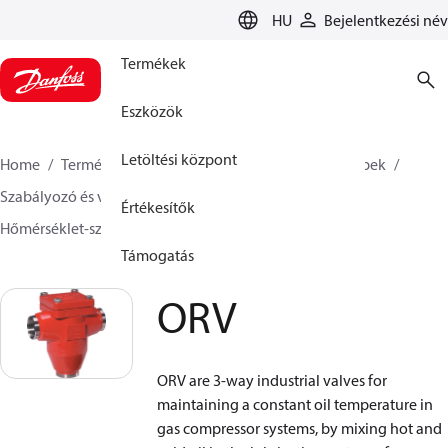
LANGUAGE
HU
Bejelentkezési név
Termékek
Eszközök
Letöltési központ
Home
Termékek
Climate Solutions Hűtés
Szelepek
Szabályozó és vezérlő szelepek
Értékesítők
Hőmérséklet-szabályozó szelepek
ORV
Támogatás
ORV
ORV are 3-way industrial valves for
maintaining a constant oil temperature in
gas compressor systems, by mixing hot and