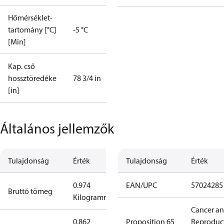
Hőmérséklet-
tartomány [°C]
-5 °C
[Min]
Kap. cső
hossztöredéke
78 3/4 in
[in]
Általános jellemzők
Tulajdonság
Érték
Tulajdonság
Érték
0.974
EAN/UPC
57024285
Bruttó tömeg
Kilogramm
Cancer a
0.862
Proposition 65
Reproduc