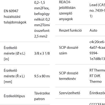
REACH-
0,2–1,5
Lead (CA
jelöltlistán
mm2
Flex,
no. 7439-
EN 60947
szereplő
befogógyűrűk
1)
huzalozási
anyagok
nélkül: 0,2–2,5
tulajdonságok
mm2
Tömör/
Reszet funkció
Auto
összefont: 0,2–
2,5 mm2
c4c20ce6-
SCIP dosszié
4a07-4caa
Érzékelő
szám
9394-
mérete (Ø x L)
3/8 x 3 1/8 in
1e7d8b13
[in]
RT Therm
Érzékelő
SCIP dosszié
RT Diff.
mérete (Ř x L)
9.5 x 80 mm
terméknév
Thermo
[mm]
Szervizelhető
Érintkező
Távérzékelő
Érzékelőtípus
patron
CCC
CE
EA