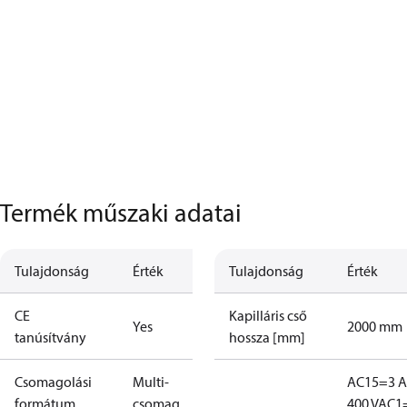
Termék műszaki adatai
Tulajdonság
Érték
Tulajdonság
Érték
CE
Kapilláris cső
Yes
2000 mm
tanúsítvány
hossza [mm]
Csomagolási
Multi-
AC15=3 A
formátum
csomag
400 V
AC1