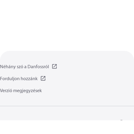
Néhány szó a Danfossról
Forduljon hozzánk
Verzió megjegyzések
Adatvédelmi irányelvet
Általános irányelvek
Általános ismertető:
Sütik