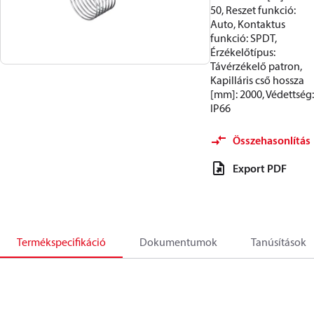
50, Reszet funkció:
Auto, Kontaktus
funkció: SPDT,
Érzékelőtípus:
Távérzékelő patron,
Kapilláris cső hossza
[mm]: 2000, Védettség:
IP66
Összehasonlítás
Export PDF
Termékspecifikáció
Dokumentumok
Tanúsítások