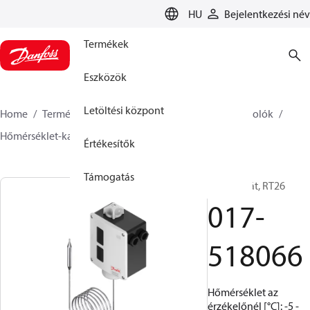
LANGUAGE
HU
Bejelentkezési név
Termékek
Eszközök
Letöltési központ
Home
Termékek
Climate Solutions Hűtés
Kapcsolók
Hőmérséklet-kapcsolók
RT
017-518066
Értékesítők
Támogatás
Termosztát, RT26
017-
518066
Hőmérséklet az
érzékelőnél [°C]: -5 -