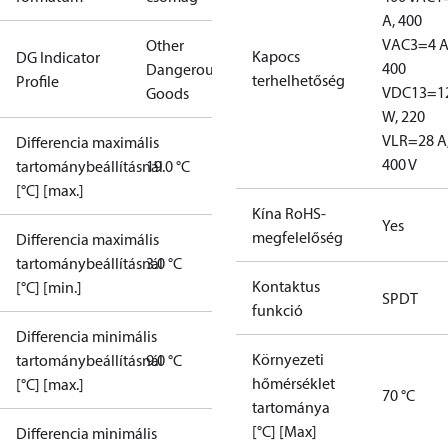
A, 400
V
AC3=4 A
Other
Kapocs
DG Indicator
400
Dangerous
terhelhetőség
Profile
V
DC13=1
Goods
W, 220
V
LR=28 A
Differencia maximális
400 V
tartománybeállításnál
19.0 °C
[°C] [max.]
Kína RoHS-
Yes
megfelelőség
Differencia maximális
tartománybeállításnál
3.0 °C
Kontaktus
[°C] [min.]
SPDT
funkció
Differencia minimális
Környezeti
tartománybeállításnál
9.0 °C
hőmérséklet
[°C] [max.]
70 °C
tartománya
[°C] [Max]
Differencia minimális