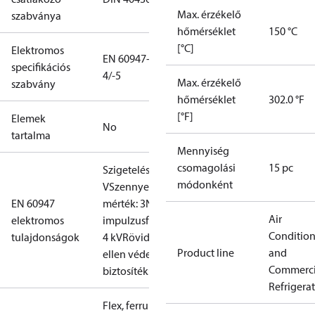
Max. érzékelő
szabványa
hőmérséklet
150 °C
[°C]
Elektromos
EN 60947-
specifikációs
4/-5
Max. érzékelő
szabvány
hőmérséklet
302.0 °F
[°F]
Elemek
No
tartalma
Mennyiség
csomagolási
15 pc
Szigetelés: 400
módonként
V
Szennyezési
EN 60947
mérték: 3
Névleges
Air
elektromos
impulzusfeszültség:
Conditio
tulajdonságok
4 kV
Rövidzárlat
Product line
and
ellen védelem,
Commerci
biztosíték: 10 A
Refrigera
Flex, ferrules: