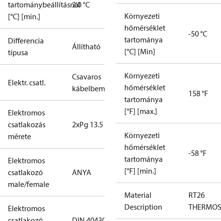
tartománybeállításnál
2.0 °C
Környezeti
[°C] [min.]
hőmérséklet
-50 °C
tartománya
Differencia
Állítható
[°C] [Min]
típusa
Környezeti
Csavaros
Elektr. csatl.
hőmérséklet
kábelbemenet
158 °F
tartománya
[°F] [max.]
Elektromos
csatlakozás
2xPg 13.5
Környezeti
mérete
hőmérséklet
-58 °F
tartománya
Elektromos
[°F] [min.]
csatlakozó
ANYA
male/female
Material
RT26
Description
THERMOS
Elektromos
csatlakozó
DIN 40430