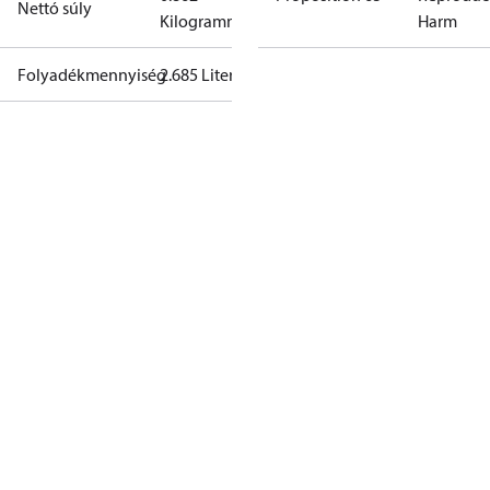
Nettó súly
Kilogramm
Harm
Folyadékmennyiség
2.685 Liter