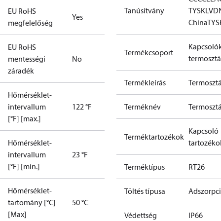
Tanúsítvány
TYSK
LVD
EU RoHS
Yes
China
TYS
megfelelőség
Kapcsolók
EU RoHS
Termékcsoport
termosztá
mentességi
No
záradék
Termékleírás
Termosztá
Hőmérséklet-
intervallum
122 °F
Terméknév
Termosztá
[°F] [max.]
Kapcsoló
Terméktartozékok
Hőmérséklet-
tartozéko
intervallum
23 °F
[°F] [min.]
Terméktípus
RT26
Hőmérséklet-
Töltés típusa
Adszorpc
tartomány [°C]
50 °C
[Max]
Védettség
IP66