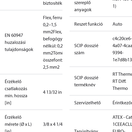
szereplő
biztosíték: 10 A
1)
anyagok
Flex, ferrules:
Reszet funkció
Auto
0,2–1,5
mm2
Flex,
EN 60947
c4c20ce6-
befogógyűrűk
huzalozási
SCIP dosszié
4a07-4caa
nélkül: 0,2–2,5
tulajdonságok
szám
9394-
mm2
Tömör/
1e7d8b13
összefont: 0,2–
2,5 mm2
RT Therm
SCIP dosszié
RT Diff.
Érzékelő
terméknév
Thermo
csatlakozás
4 13/32 in
min. hossza
[in]
Szervizelhető
Érintkező
Érzékelő
ATEX - Cat
mérete (Ø x L)
3/8 x 4 1/4 in
1
CE
EAC
L
[in]
Tanúsítvány
EURO-