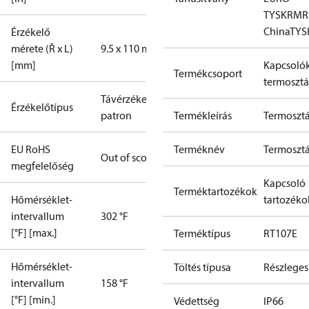
TYSK
RMR
China
TYS
Érzékelő
mérete (Ř x L)
9.5 x 110 mm
[mm]
Kapcsolók
Termékcsoport
termosztá
Távérzékelő
Érzékelőtípus
patron
Termékleírás
Termosztá
EU RoHS
Terméknév
Termosztá
Out of scope
megfelelőség
Kapcsoló
Terméktartozékok
Hőmérséklet-
tartozéko
intervallum
302 °F
[°F] [max.]
Terméktípus
RT107E
Hőmérséklet-
Töltés típusa
Részleges
intervallum
158 °F
[°F] [min.]
Védettség
IP66