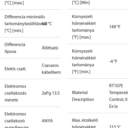
[°C] [Min]
[°C] [max.]
Környezeti
Differencia minimális
hőmérséklet
tartománybeállításnál
6.0 °C
149 °F
tartománya
[°C] [min.]
[°F] [max.]
Differencia
Állítható
Környezeti
típusa
hőmérséklet
-4 °F
tartománya
Csavaros
Elektr. csatl.
[°F] [min.]
kábelbemenet
RT107E
Elektromos
Material
Temperat
csatlakozás
2xPg 13.5
Description
Control, I
mérete
Ex ia
Elektromos
Max. érzékelő
csatlakozó
ANYA
hőmérséklet
215 °C
male/female