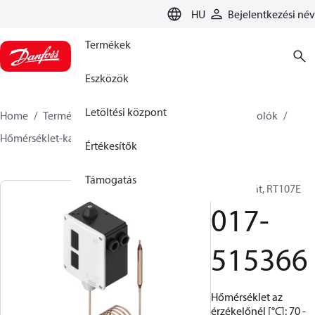
LANGUAGE
HU
Bejelentkezési név
Termékek
Eszközök
Letöltési központ
Home
Termékek
Climate Solutions Hűtés
Kapcsolók
Hőmérséklet-kapcsolók
RT
017-515366
Értékesítők
Támogatás
Termosztát, RT107E
017-
515366
Hőmérséklet az
érzékelőnél [°C]: 70 -