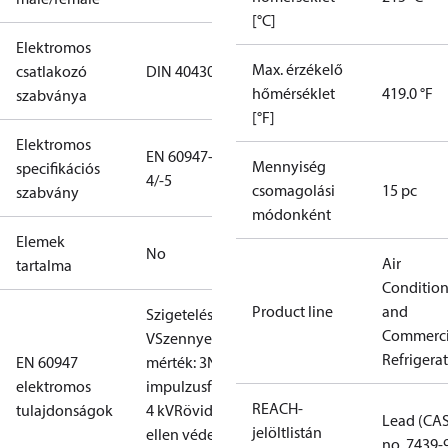
[°C]
Elektromos
Max. érzékelő
csatlakozó
DIN 40430
hőmérséklet
419.0 °F
szabványa
[°F]
Elektromos
EN 60947-
Mennyiség
specifikációs
4/-5
csomagolási
15 pc
szabvány
módonként
Elemek
No
Air
tartalma
Conditio
Product line
and
Szigetelés: 400
Commerci
V
Szennyezési
Refrigera
EN 60947
mérték: 3
Névleges
elektromos
impulzusfeszültség:
REACH-
tulajdonságok
4 kV
Rövidzárlat
Lead (CA
jelöltlistán
ellen védelem,
no. 7439-