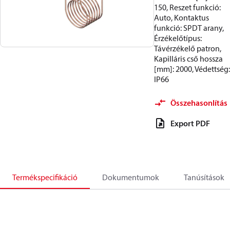
150, Reszet funkció:
Auto, Kontaktus
funkció: SPDT arany,
Érzékelőtípus:
Távérzékelő patron,
Kapilláris cső hossza
[mm]: 2000, Védettség:
IP66
Összehasonlítás
Export PDF
Termékspecifikáció
Dokumentumok
Tanúsítások