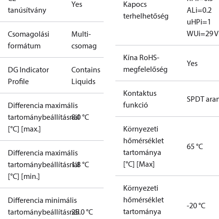
Yes
Kapocs
tanúsítvány
A
Li=0.2
terhelhetőség
uH
Pi=1
W
Ui=29 V
Csomagolási
Multi-
formátum
csomag
Kína RoHS-
Yes
megfelelőség
DG Indicator
Contains
Profile
Liquids
Kontaktus
SPDT ara
funkció
Differencia maximális
tartománybeállításnál
8.0 °C
[°C] [max.]
Környezeti
hőmérséklet
65 °C
tartománya
Differencia maximális
[°C] [Max]
tartománybeállításnál
1.8 °C
[°C] [min.]
Környezeti
hőmérséklet
Differencia minimális
-20 °C
tartománya
tartománybeállításnál
25.0 °C