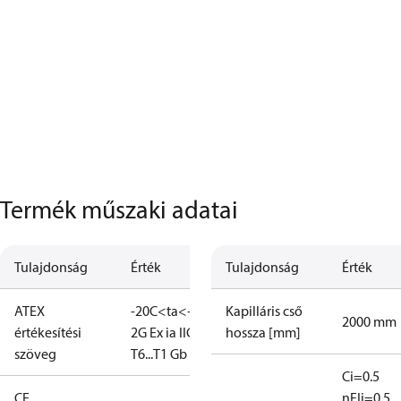
Termék műszaki adatai
Tulajdonság
Érték
Tulajdonság
Érték
ATEX
-20C<ta<+65C
II
Kapilláris cső
2000 mm
értékesítési
2G Ex ia IIC
hossza [mm]
szöveg
T6...T1 Gb
Ci=0.5
CE
nF
Ii=0.5