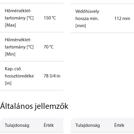
Hőmérséklet-
Védőhüvely
tartomány [°C]
150 °C
hossza min.
112 mm
[Max]
[mm]
Hőmérséklet-
tartomány [°C]
70 °C
[Min]
Kap. cső
hossztöredéke
78 3/4 in
[in]
Általános jellemzők
Tulajdonság
Érték
Tulajdonság
Érték