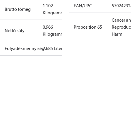
1.102
EAN/UPC
57024232
Bruttó tömeg
Kilogramm
Cancer a
0.966
Proposition 65
Reproduc
Nettó súly
Kilogramm
Harm
Folyadékmennyiség
2.685 Liter