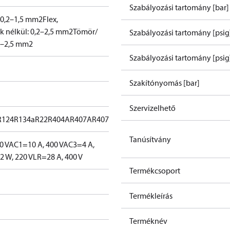
Szabályozási tartomány [bar] 
s: 0,2–1,5 mm2
Flex,
 nélkül: 0,2–2,5 mm2
Tömör/
Szabályozási tartomány [psig
,2–2,5 mm2
Szabályozási tartomány [psig]
Szakítónyomás [bar]
Szervizelhető
R124
R134a
R22
R404A
R407A
R407C
R407F
R407H
R422B
R422D
R438A
R
Tanúsítvány
0 V
AC1=10 A, 400 V
AC3=4 A,
 W, 220 V
LR=28 A, 400 V
Termékcsoport
Termékleírás
Terméknév