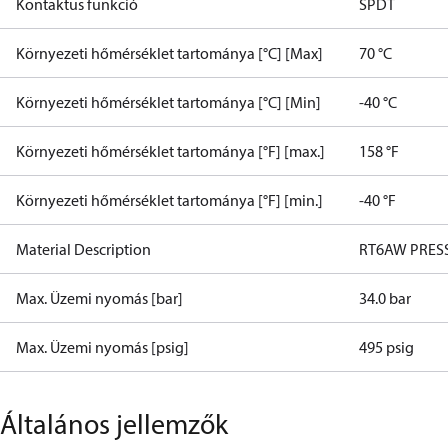
Kontaktus funkció
SPDT
Környezeti hőmérséklet tartománya [°C] [Max]
70 °C
Környezeti hőmérséklet tartománya [°C] [Min]
-40 °C
Környezeti hőmérséklet tartománya [°F] [max.]
158 °F
Környezeti hőmérséklet tartománya [°F] [min.]
-40 °F
Material Description
RT6AW PRES
Max. Üzemi nyomás [bar]
34.0 bar
Max. Üzemi nyomás [psig]
495 psig
Általános jellemzők