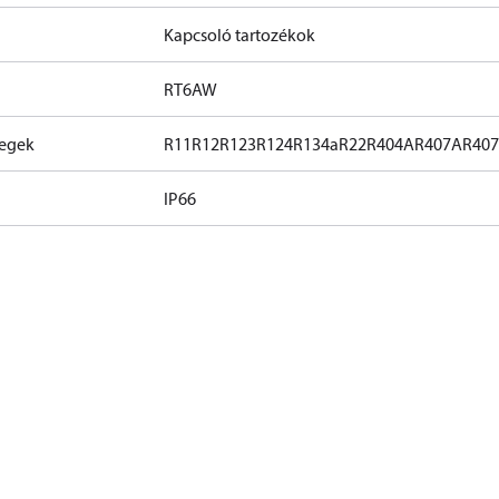
Kapcsoló tartozékok
RT6AW
zegek
R11
R12
R123
R124
R134a
R22
R404A
R407A
R40
IP66