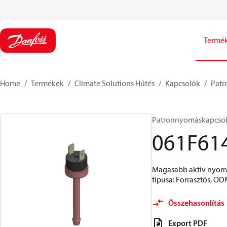
Termé
Home
Termékek
Climate Solutions Hűtés
Kapcsolók
Patr
Patronnyomáskapcsoló,
061F61
Magasabb aktív nyomás
típusa: Forrasztós, ODM
Összehasonlítás
Export PDF