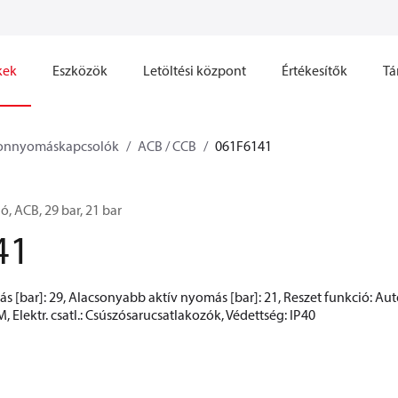
kek
Eszközök
Letöltési központ
Értékesítők
Tá
onnyomáskapcsolók
ACB / CCB
061F6141
 ACB, 29 bar, 21 bar
41
 [bar]: 29, Alacsonyabb aktív nyomás [bar]: 21, Reszet funkció: Au
, Elektr. csatl.: Csúszósarucsatlakozók, Védettség: IP40