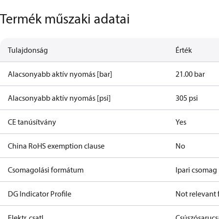
Termék műszaki adatai
Tulajdonság
Érték
Alacsonyabb aktív nyomás [bar]
21.00 bar
Alacsonyabb aktív nyomás [psi]
305 psi
CE tanúsítvány
Yes
China RoHS exemption clause
No
Csomagolási formátum
Ipari csomag
DG Indicator Profile
Not relevant
Elektr. csatl.
Csúszósarucs