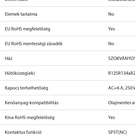
Elemek tartalma
No
EU RoHS megfelelőség
Yes
EU RoHS mentességi záradék
No
Ház
SZOKVÁNYO
Hűtőközeg(ek)
R125
R134a
R
Kapocs terhelhetőség
AC=6 A, 250 
Kenőanyag-kompatibilitás
Olajmentes a
Kína RoHS-megfelelőség
Yes
Kontaktus funkció
SPST(NC)