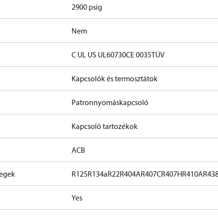
2900 psig
Nem
C UL US UL60730
CE 0035
TÜV
Kapcsolók és termosztátok
Patronnyomáskapcsoló
Kapcsoló tartozékok
ACB
zegek
R125
R134a
R22
R404A
R407C
R407H
R410A
R43
Yes