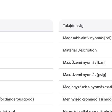
Tulajdonság
Magasabb aktív nyomás [psi]
Material Description
Max. Üzemi nyomás [bar]
Max. Üzemi nyomás [psig]
Megjegyzések a nyomás csat
 for dangerous goods
Mennyiség csomagolási mód
atlakozók
Nyomás csatlakozás mérete 