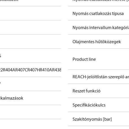
Nyomás csatlakozás típusa
Nyomás intervallum kategóri
Olajmentes hűtőközegek
S
Product line
22
R404A
R407C
R407H
R410A
R438A
R448A
R449A
R452A
R513A
REACH-jelöltlistán szereplő 
V
Reszet funkció
lkalmazások
Specifikációkulcs
Szakítónyomás [bar]