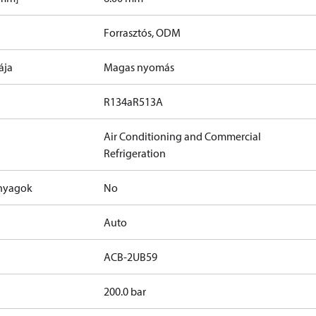
Forrasztós, ODM
ája
Magas nyomás
R134a
R513A
Air Conditioning and Commercial
Refrigeration
anyagok
No
Auto
ACB-2UB59
200.0 bar