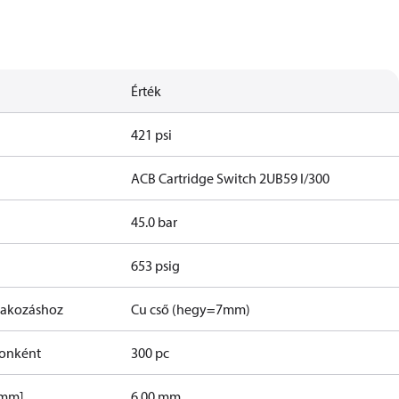
Érték
421 psi
ACB Cartridge Switch 2UB59 I/300
45.0 bar
653 psig
lakozáshoz
Cu cső (hegy=7mm)
onként
300 pc
[mm]
6.00 mm