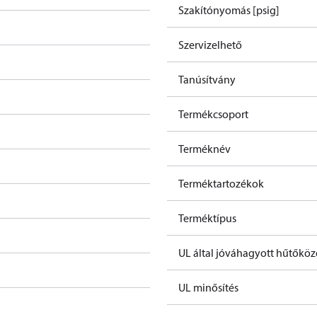
Szakítónyomás [psig]
Szervizelhető
Tanúsítvány
Termékcsoport
Terméknév
Terméktartozékok
Terméktípus
UL által jóváhagyott hűtőkö
UL minősítés