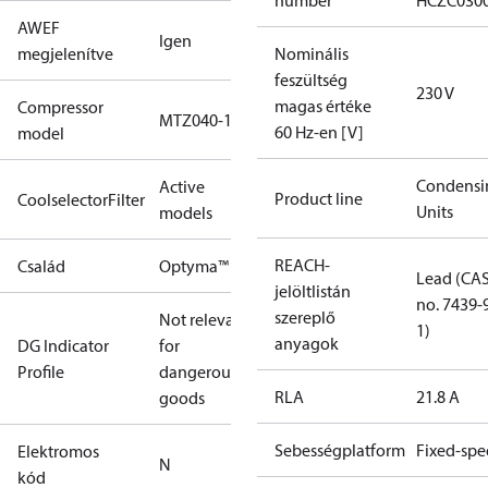
number
HCZC030
AWEF
Igen
megjelenítve
Nominális
feszültség
230 V
magas értéke
Compressor
MTZ040-1
60 Hz-en [V]
model
Condensi
Active
Product line
CoolselectorFilter
Units
models
REACH-
Család
Optyma™
Lead (CA
jelöltlistán
no. 7439-
szereplő
Not relevant
1)
anyagok
DG Indicator
for
Profile
dangerous
RLA
21.8 A
goods
Sebességplatform
Fixed-sp
Elektromos
N
kód