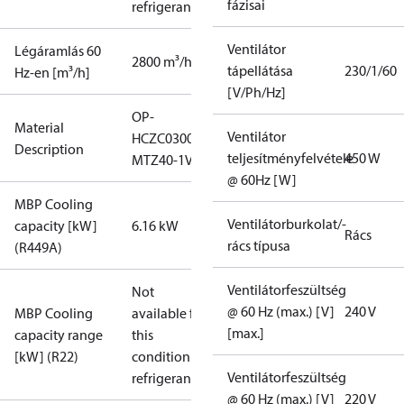
fázisai
refrigerant
Ventilátor
Légáramlás 60
2800 m³/h
tápellátása
230/1/60
Hz-en [m³/h]
[V/Ph/Hz]
OP-
Material
Ventilátor
HCZC0300UWJ300N
Description
teljesítményfelvétele
450 W
MTZ40-1VM
@ 60Hz [W]
MBP Cooling
Ventilátorburkolat/-
capacity [kW]
6.16 kW
Rács
rács típusa
(R449A)
Ventilátorfeszültség
Not
@ 60 Hz (max.) [V]
240 V
MBP Cooling
available for
[max.]
capacity range
this
[kW] (R22)
condition /
Ventilátorfeszültség
refrigerant
@ 60 Hz (max.) [V]
220 V