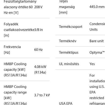
Teljes
Feszültségtartomány
magasság
445.0 mm
alacsony értéke 60
208 V
[mm]
Hz-en [V]
Condensi
Folyadék
Termékcsoport
Units
csatlakozóvezetéke
3/8 in
[in]
Terméknév
Bare unit
Frekvencia
60 Hz
[Hz]
Terméktípus
Optyma™
HMBP Cooling
UL minősítés
Yes
4.08 kW
capacity [kW]
(R134a)
(R513A/R134a)
For
installati
HMBP Cooling
using U.S.
capacity range
EPA
3.7 to 7 kW
[kW]
restricted
(R513A/R134a)
USA EPA
refrigeran