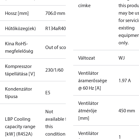
címke
this prod
may be u
Hossz [mm]
706.0 mm
for servic
existing
Hűtőközeg(ek)
R134a
R404A
R448A
R449A
R452A
equipmen
only.
Kína RoHS-
Out of scope
megfelelőség
Változat
WJ
Kompresszor
230/1/60
Ventilátor
tápellátása [V]
áramerőssége
1.97 A
@ 60 Hz [A]
Kondenzátor
E5
típusa
Ventilátor
átmérője
450 mm
Not
[mm]
LBP Cooling
available for
capacity range
this
Ventilátor
[kW] (R452A)
condition /
1