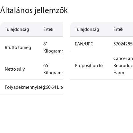
Általános jellemzők
Tulajdonság
Érték
Tulajdonság
Érték
81
EAN/UPC
57024285
Bruttó tömeg
Kilogramm
Cancer a
65
Proposition 65
Reproduc
Nettó súly
Kilogramm
Harm
Folyadékmennyiség
260.64 Liter