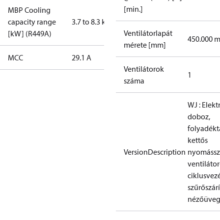
[min.]
MBP Cooling
capacity range
3.7 to 8.3 kW
Ventilátorlapát
[kW] (R449A)
450.000 
mérete [mm]
MCC
29.1 A
Ventilátorok
1
száma
WJ : Elek
doboz,
folyadékta
kettős
VersionDescription
nyomássz
ventilátor
ciklusvezé
szűrőszárí
nézőüve