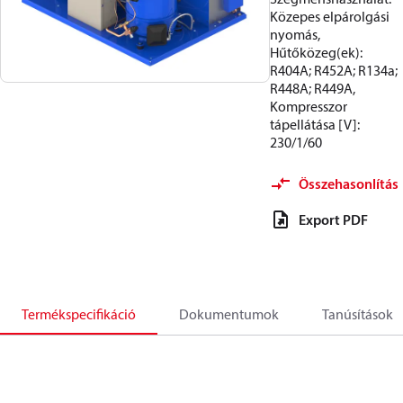
Közepes elpárolgási
nyomás,
Hűtőközeg(ek):
R404A; R452A; R134a;
R448A; R449A,
Kompresszor
tápellátása [V]:
230/1/60
Összehasonlítás
Export PDF
Termékspecifikáció
Dokumentumok
Tanúsítások