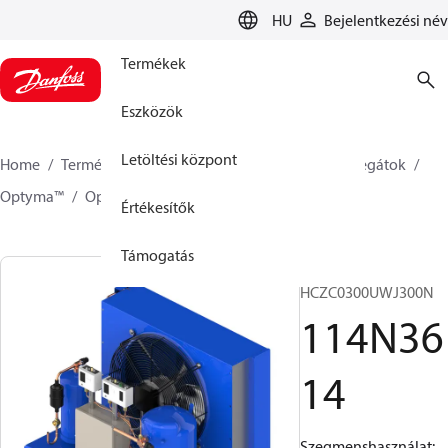
LANGUAGE
HU
Bejelentkezési név
Termékek
Eszközök
Letöltési központ
Home
Termékek
Climate Solutions Hűtés
Aggregátok
Optyma™
Optyma™
114N3614
Értékesítők
Támogatás
OP-
HCZC0300UWJ300N
114N36
14
Szegmenshasználat: