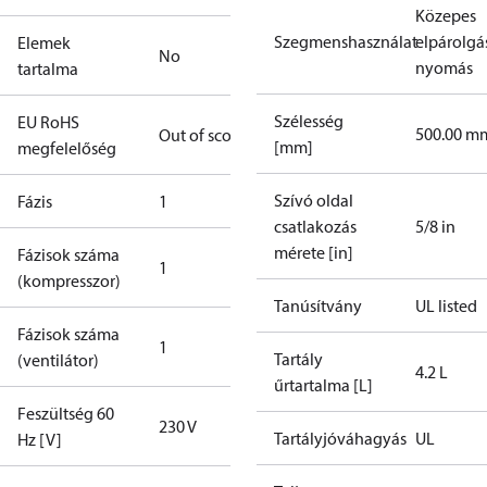
Közepes
Szegmenshasználat
elpárolgá
Elemek
No
nyomás
tartalma
Szélesség
EU RoHS
500.00 m
Out of scope
[mm]
megfelelőség
Szívó oldal
Fázis
1
csatlakozás
5/8 in
mérete [in]
Fázisok száma
1
(kompresszor)
Tanúsítvány
UL listed
Fázisok száma
1
Tartály
(ventilátor)
4.2 L
űrtartalma [L]
Feszültség 60
230 V
Tartályjóváhagyás
UL
Hz [V]