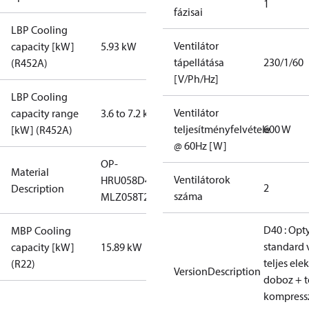
1
fázisai
LBP Cooling
Ventilátor
capacity [kW]
5.93 kW
tápellátása
230/1/60
(R452A)
[V/Ph/Hz]
LBP Cooling
Ventilátor
capacity range
3.6 to 7.2 kW
teljesítményfelvétele
600 W
[kW] (R452A)
@ 60Hz [W]
OP-
Material
Ventilátorok
HRU058D40Q
2
Description
száma
MLZ058T2LC9A
D40 : Opt
MBP Cooling
standard 
capacity [kW]
15.89 kW
teljes el
(R22)
VersionDescription
doboz + t
kompress