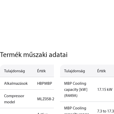
Termék műszaki adatai
Tulajdonság
Érték
Tulajdonság
Érték
Alkalmazások
HBP
MBP
MBP Cooling
capacity [kW]
17.15 kW
(R449A)
Compressor
MLZ058-2
model
MBP Cooling
7.3 to 17.3