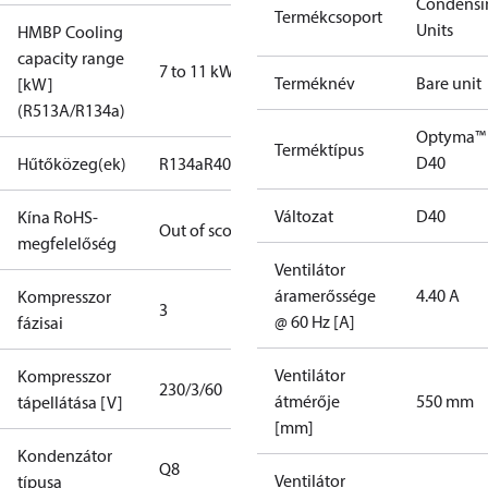
Condensi
Termékcsoport
Units
HMBP Cooling
capacity range
7 to 11 kW
Terméknév
Bare unit
[kW]
(R513A/R134a)
Optyma™
Terméktípus
D40
Hűtőközeg(ek)
R134a
R404A
R448A
R449A
R452A
R513A
R22
Változat
D40
Kína RoHS-
Out of scope
megfelelőség
Ventilátor
áramerőssége
4.40 A
Kompresszor
3
@ 60 Hz [A]
fázisai
Ventilátor
Kompresszor
230/3/60
átmérője
550 mm
tápellátása [V]
[mm]
Kondenzátor
Q8
Ventilátor
típusa