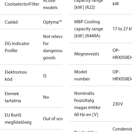
capacity range
Active
kW
CoolselectorFilter
[kW] (R22)
models
MBP Cooling
Család
Optyma™
capacity range
17 to 27 
[kW] (R449A)
Not relevant
DG Indicator
for
OP-
Profile
dangerous
Megnevezés
HRX058D
goods
Model
OP-
Elektromos
Q
number
HRX058D
kód
Nominális
Elemek
No
feszültség
tartalma
230 V
magas értéke
60 Hz-en [V]
EU RoHS
Out of scope
megfelelőség
Condensi