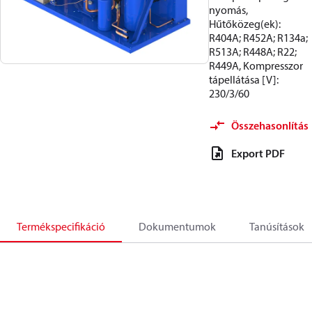
nyomás,
Hűtőközeg(ek):
R404A; R452A; R134a;
R513A; R448A; R22;
R449A, Kompresszor
tápellátása [V]:
230/3/60
Összehasonlítás
Export PDF
Termékspecifikáció
Dokumentumok
Tanúsítások