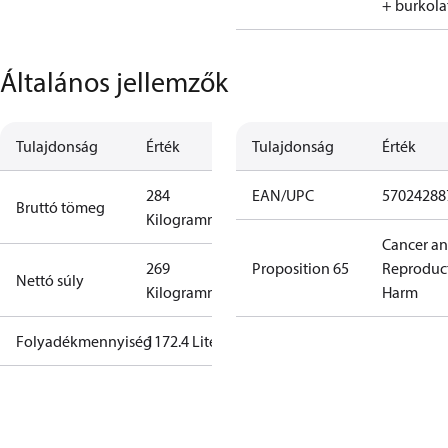
+ burkol
Általános jellemzők
Tulajdonság
Érték
Tulajdonság
Érték
284
EAN/UPC
57024288
Bruttó tömeg
Kilogramm
Cancer a
269
Proposition 65
Reproduc
Nettó súly
Kilogramm
Harm
Folyadékmennyiség
1172.4 Liter