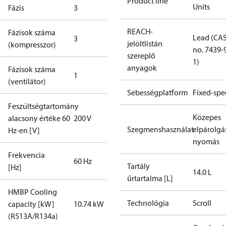
Product line
Units
Fázis
3
REACH-
Fázisok száma
Lead (CA
3
jelöltlistán
(kompresszor)
no. 7439-
szereplő
1)
anyagok
Fázisok száma
1
(ventilátor)
Sebességplatform
Fixed-sp
Feszültségtartomány
Közepes
alacsony értéke 60
200 V
Szegmenshasználat
elpárolgá
Hz-en [V]
nyomás
Frekvencia
60 Hz
Tartály
[Hz]
14.0 L
űrtartalma [L]
HMBP Cooling
Technológia
Scroll
capacity [kW]
10.74 kW
(R513A/R134a)