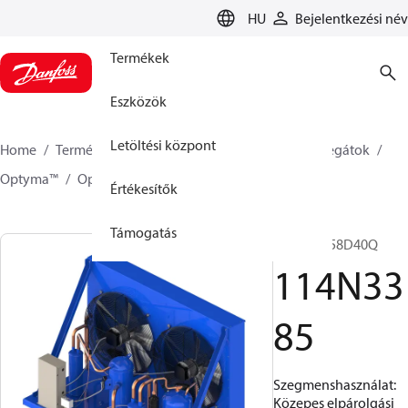
LANGUAGE
HU
Bejelentkezési név
Termékek
Eszközök
Letöltési központ
Home
Termékek
Climate Solutions Hűtés
Aggregátok
Optyma™
Optyma™
114N3385
Értékesítők
Támogatás
OP-HRX058D40Q
114N33
85
Szegmenshasználat:
Közepes elpárolgási