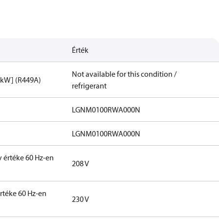
Érték
Not available for this condition /
[kW] (R449A)
refrigerant
LGNM0100RWA000N​
LGNM0100RWA000N​
y értéke 60 Hz-en
208 V
rtéke 60 Hz-en
230 V