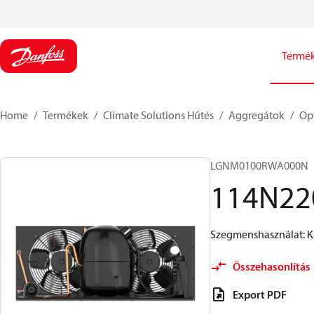
Termé
Home
Termékek
Climate Solutions Hűtés
Aggregátok
Op
LGNM0100RWA000N​
114N22
Szegmenshasználat: Ki
Összehasonlítás
Export PDF