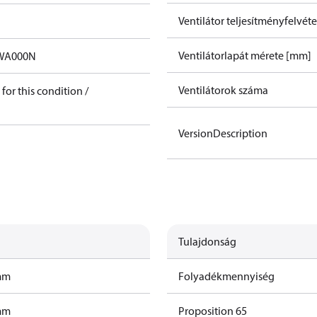
Ventilátor teljesítményfelvét
Ventilátorlapát mérete [mm]
WA000N
Ventilátorok száma
for this condition /
VersionDescription
Tulajdonság
amm
Folyadékmennyiség
amm
Proposition 65