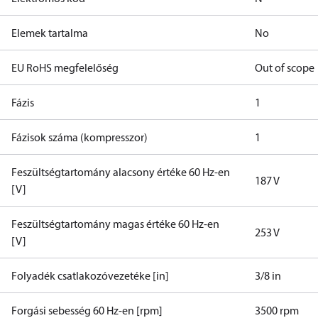
Elemek tartalma
No
EU RoHS megfelelőség
Out of scope
Fázis
1
Fázisok száma (kompresszor)
1
Feszültségtartomány alacsony értéke 60 Hz-en
187 V
[V]
Feszültségtartomány magas értéke 60 Hz-en
253 V
[V]
Folyadék csatlakozóvezetéke [in]
3/8 in
Forgási sebesség 60 Hz-en [rpm]
3500 rpm