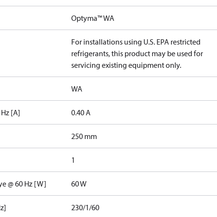
Optyma™ WA
For installations using U.S. EPA restricted
refrigerants, this product may be used for
servicing existing equipment only.
WA
 Hz [A]
0.40 A
250 mm
1
nye @ 60 Hz [W]
60 W
z]
230/1/60