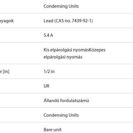
Condensing Units
anyagok
Lead (CAS no. 7439-92-1)
5.4 A
Kis elpárolgási nyomás
Közepes
elpárolgási nyomás
 [in]
1/2 in
UR
Állandó fordulatszámú
Condensing Units
Bare unit