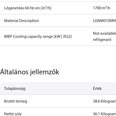
Légáramlás 60 Hz-en [m³/h]
1700 m³/h
Material Description
LGNM0100R
Not available 
MBP Cooling capacity range [kW] (R22)
refrigerant
Általános jellemzők
Tulajdonság
Érték
Bruttó tömeg
38.6 Kilogr
Nettó súly
36.1 Kilogr