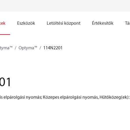
kek
Eszközök
Letöltési központ
Értékesítők
Tá
tyma™
Optyma™
114N2201
01
s elpárolgási nyomás; Közepes elpárolgási nyomás, Hűtőközeg(ek): 