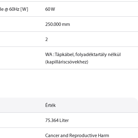
ele @ 60Hz [W]
60 W
250.000 mm
2
WA : Tápkábel, folyadéktartály nélkül
(kapilláriscsövekhez)
Érték
75.364 Liter
Cancer and Reproductive Harm