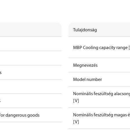
Tulajdonság
MBP Cooling capacity range 
Megnevezés
s
Model number
Nominális feszültség alacson
[V]
S
Nominális feszültség magas é
 for dangerous goods
[V]