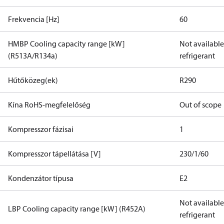
Frekvencia [Hz]
60
HMBP Cooling capacity range [kW]
Not available 
(R513A/R134a)
refrigerant
Hűtőközeg(ek)
R290
Kína RoHS-megfelelőség
Out of scope
Kompresszor fázisai
1
Kompresszor tápellátása [V]
230/1/60
Kondenzátor típusa
E2
Not available 
LBP Cooling capacity range [kW] (R452A)
refrigerant