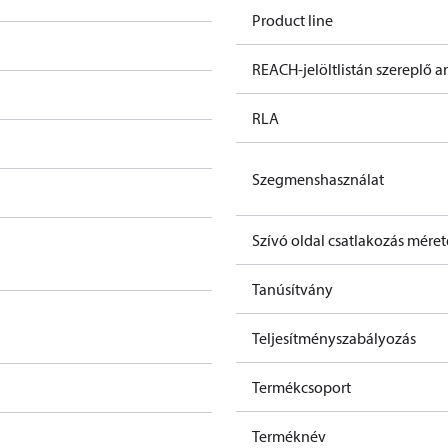
Product line
REACH-jelöltlistán szereplő 
RLA
Szegmenshasználat
Szívó oldal csatlakozás mérete
Tanúsítvány
Teljesítményszabályozás
Termékcsoport
Terméknév