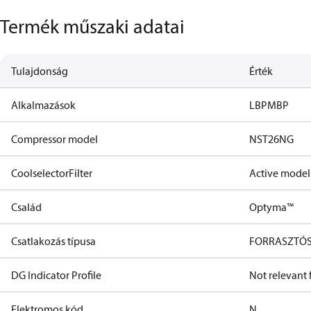
Termék műszaki adatai
Tulajdonság
Érték
Alkalmazások
LBP
MBP
Compressor model
NST26NG​
CoolselectorFilter
Active model
Család
Optyma™
Csatlakozás típusa
FORRASZTÓ
DG Indicator Profile
Not relevant
Elektromos kód
N