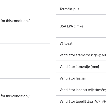
Terméktípus
for this condition /
USA EPA címke
Változat
Ventilátor áramerőssége @ 60
Ventilátor átmérője [mm]
Ventilátor fázisai
Ventilátor leadott teljesítmé
for this condition /
Ventilátor tápellátása [V/Ph/H