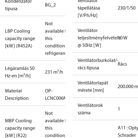
Ventilátor
Kondenzátor
BG_2
tápellátása
230/1/50
típusa
[V/Ph/Hz]
Not
Ventilátor
LBP Cooling
available for
teljesítményfelvétele
10 W
capacity range
this
@ 50Hz [W]
[kW] (R452A)
condition /
refrigerant
Ventilátorburkolat/-
Rács
rács típusa
Légáramlás 50
231 m³/h
Hz-en [m³/h]
Ventilátorlapát
200.000 
mérete [mm]
Material
OP-
Description
LCNC006NYA11G
Ventilátorok
1
száma
Not
MBP Cooling
available for
A11 : Op
capacity range
this
Schrader
[kW] (R22)
condition /