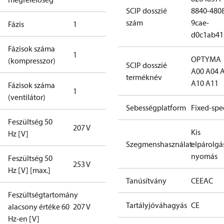
SCIP dosszié
8840-480
szám
9cae-
Fázis
1
d0c1ab41
Fázisok száma
1
OPTYMA
(kompresszor)
SCIP dosszié
A00 A04 
terméknév
A10 A11
Fázisok száma
1
(ventilátor)
Sebességplatform
Fixed-sp
Feszültség 50
207 V
Kis
Hz [V]
Szegmenshasználat
elpárolgá
nyomás
Feszültség 50
253 V
Hz [V] [max.]
Tanúsítvány
CE
EAC
Feszültségtartomány
Tartályjóváhagyás
CE
alacsony értéke 60
207 V
Hz-en [V]