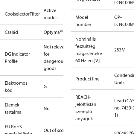
LCNC006
Active
CoolselectorFilter
Model
OP-
models
number
LCNC006
Család
Optyma™
Nominális
feszültség
Not relevant
253 V
magas értéke
DG Indicator
for
60 Hz-en [V]
Profile
dangerous
goods
Condensi
Product line
Units
Elektromos
G
kód
REACH-
Lead (CA
jelöltlistán
Elemek
no. 7439-
No
szereplő
tartalma
1)
anyagok
EU RoHS
Out of scope
8264857f-
megfelelőség