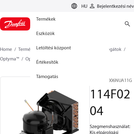
LANGUAGE
HU
Bejelentkezési név
Termékek
Eszközök
Letöltési központ
Home
Termékek
Climate Solutions Hűtés
Aggregátok
Optyma™
Optyma™
114F0204
Értékesítők
Támogatás
OP-LCNC006NUA11G
114F02
04
Szegmenshasználat:
Kis elpárolgási