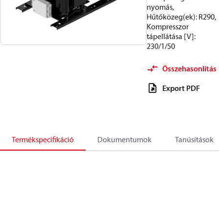
nyomás,
Hűtőközeg(ek): R290,
Kompresszor
tápellátása [V]:
230/1/50
Összehasonlítás
Export PDF
Termékspecifikáció
Dokumentumok
Tanúsítások