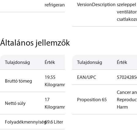
VersionDescription
szeleppel
refrigerant
ventilátor
csatlako
Általános jellemzők
Tulajdonság
Érték
Tulajdonság
Érték
19.55
EAN/UPC
57024285
Bruttó tömeg
Kilogramm
Cancer a
17
Proposition 65
Reproduc
Nettó súly
Kilogramm
Harm
Folyadékmennyiség
69.6 Liter