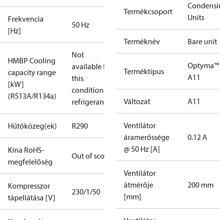
Condensi
Termékcsoport
Units
Frekvencia
50 Hz
[Hz]
Terméknév
Bare unit
Not
HMBP Cooling
Optyma™
available for
Terméktípus
capacity range
A11
this
[kW]
condition /
(R513A/R134a)
Változat
A11
refrigerant
Ventilátor
Hűtőközeg(ek)
R290
áramerőssége
0.12 A
@ 50 Hz [A]
Kína RoHS-
Out of scope
megfelelőség
Ventilátor
átmérője
200 mm
Kompresszor
230/1/50
[mm]
tápellátása [V]