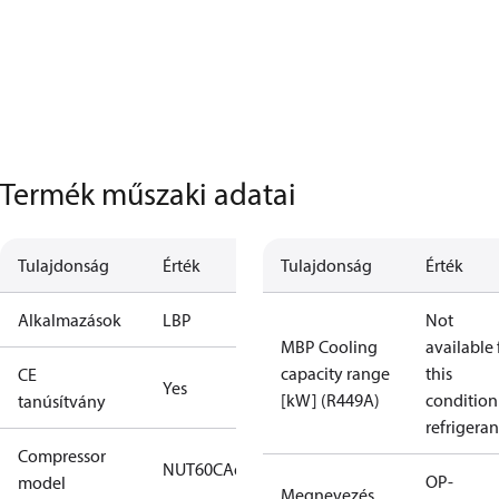
Termék műszaki adatai
Tulajdonság
Érték
Tulajdonság
Érték
Alkalmazások
LBP
Not
MBP Cooling
available 
capacity range
this
CE
Yes
[kW] (R449A)
condition
tanúsítvány
refrigeran
Compressor
NUT60CAe
OP-
model
Megnevezés