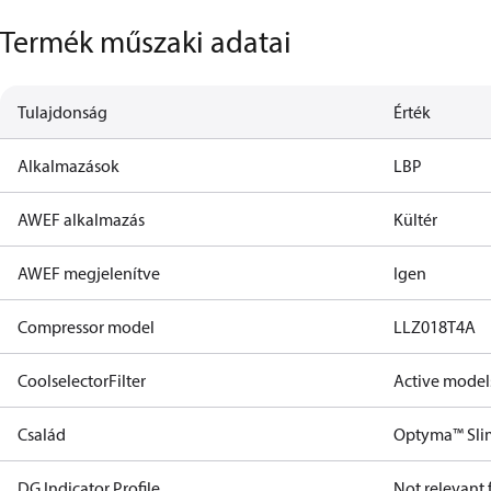
Termék műszaki adatai
Tulajdonság
Érték
Alkalmazások
LBP
AWEF alkalmazás
Kültér
AWEF megjelenítve
Igen
Compressor model
LLZ018T4A
CoolselectorFilter
Active model
Család
Optyma™ Sli
DG Indicator Profile
Not relevant