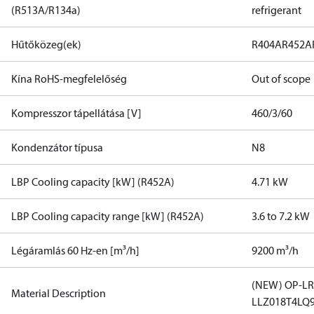
(R513A/R134a)
refrigerant
Hűtőközeg(ek)
R404A
R452A
Kína RoHS-megfelelőség
Out of scope
Kompresszor tápellátása [V]
460/3/60
Kondenzátor típusa
N8
LBP Cooling capacity [kW] (R452A)
4.71 kW
LBP Cooling capacity range [kW] (R452A)
3.6 to 7.2 kW
Légáramlás 60 Hz-en [m³/h]
9200 m³/h
(NEW) OP-L
Material Description
LLZ018T4LQ