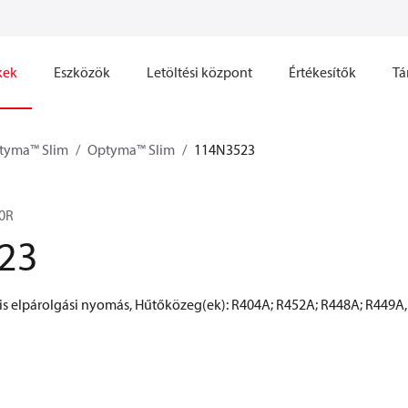
kek
Eszközök
Letöltési központ
Értékesítők
Tá
tyma™ Slim
Optyma™ Slim
114N3523
0R
23
s elpárolgási nyomás, Hűtőközeg(ek): R404A; R452A; R448A; R449A, 