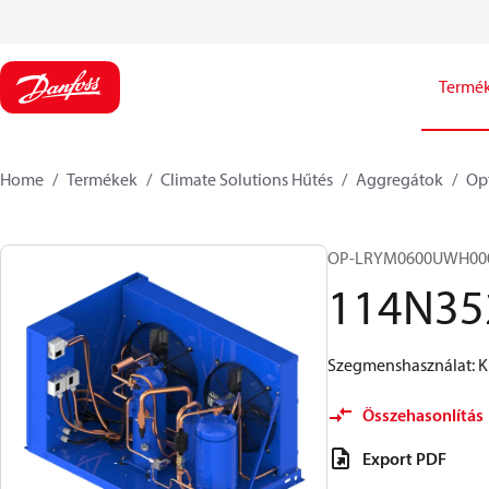
Termé
Home
Termékek
Climate Solutions Hűtés
Aggregátok
Op
OP-LRYM0600UWH00
114N35
Szegmenshasználat: Ki
Összehasonlítás
Export PDF