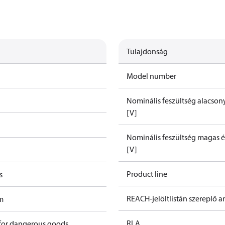
Tulajdonság
Model number
Nominális feszültség alacson
[V]
Nominális feszültség magas é
[V]
Product line
s
REACH-jelöltlistán szereplő 
m
RLA
 for dangerous goods