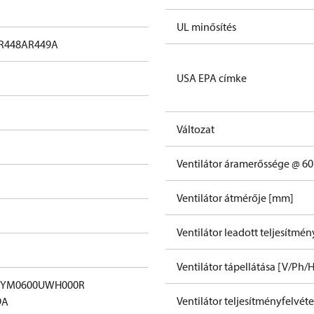
UL minősítés
R448A
R449A
USA EPA címke
Változat
Ventilátor áramerőssége @ 60
Ventilátor átmérője [mm]
Ventilátor leadott teljesítmé
Ventilátor tápellátása [V/Ph/H
RYM0600UWH000R
Ventilátor teljesítményfelvét
9A