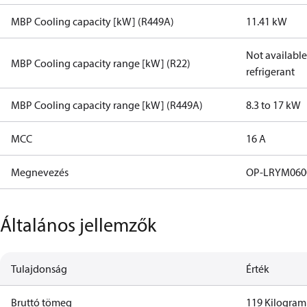
MBP Cooling capacity [kW] (R449A)
11.41 kW
Not available 
MBP Cooling capacity range [kW] (R22)
refrigerant
MBP Cooling capacity range [kW] (R449A)
8.3 to 17 kW
MCC
16 A
Megnevezés
OP-LRYM06
Általános jellemzők
Tulajdonság
Érték
Bruttó tömeg
119 Kilogra