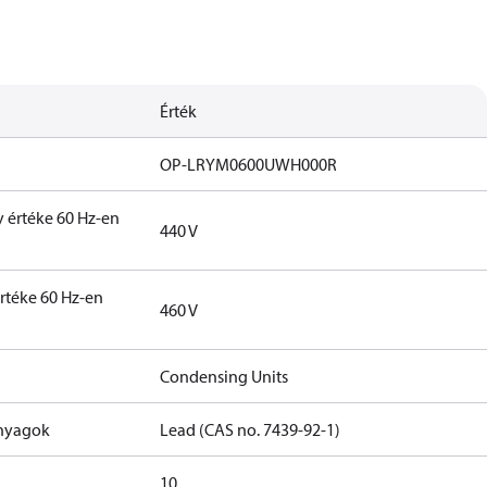
Érték
OP-LRYM0600UWH000R
y értéke 60 Hz-en
440 V
rtéke 60 Hz-en
460 V
Condensing Units
anyagok
Lead (CAS no. 7439-92-1)
10