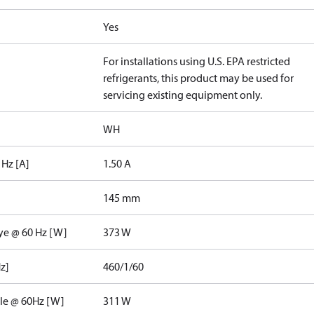
Yes
For installations using U.S. EPA restricted
refrigerants, this product may be used for
servicing existing equipment only.
WH
 Hz [A]
1.50 A
145 mm
nye @ 60 Hz [W]
373 W
z]
460/1/60
ele @ 60Hz [W]
311 W