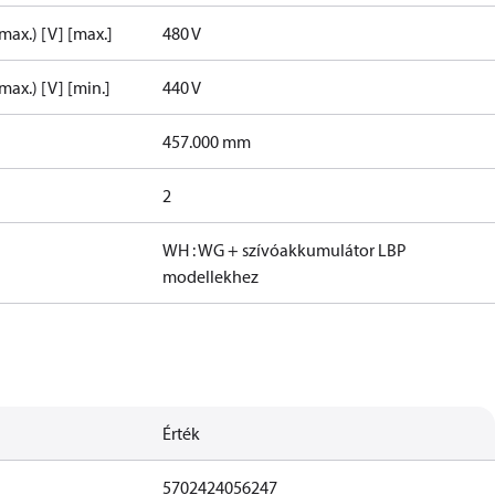
max.) [V] [max.]
480 V
max.) [V] [min.]
440 V
457.000 mm
2
WH : WG + szívóakkumulátor LBP
modellekhez
Érték
5702424056247