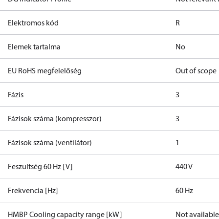
Elektromos kód
R
Elemek tartalma
No
EU RoHS megfelelőség
Out of scope
Fázis
3
Fázisok száma (kompresszor)
3
Fázisok száma (ventilátor)
1
Feszültség 60 Hz [V]
440 V
Frekvencia [Hz]
60 Hz
HMBP Cooling capacity range [kW]
Not available 