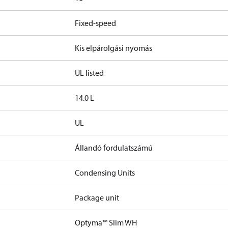
Fixed-speed
Kis elpárolgási nyomás
UL listed
14.0 L
UL
Állandó fordulatszámú
Condensing Units
Package unit
Optyma™ Slim WH