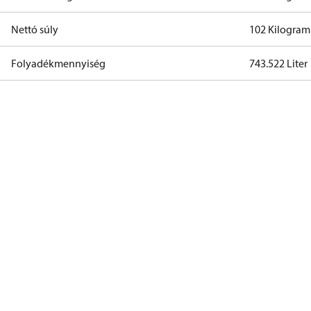
Nettó súly
102 Kilogra
Folyadékmennyiség
743.522 Liter