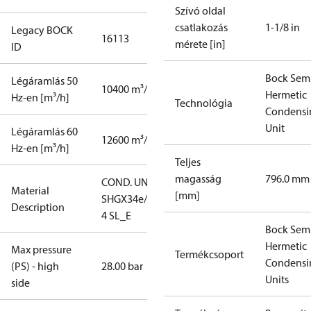
Szívó oldal
csatlakozás
1-1/8 in
Legacy BOCK
16113
mérete [in]
ID
Bock Sem
Légáramlás 50
10400 m³/h
Hermetic
Hz-en [m³/h]
Technológia
Condensi
Unit
Légáramlás 60
12600 m³/h
Hz-en [m³/h]
Teljes
magasság
796.0 mm
COND. UNIT
Material
[mm]
SHGX34e/380-
Description
4 SL_E
Bock Sem
Hermetic
Max pressure
Termékcsoport
Condensi
(PS) - high
28.00 bar
Units
side