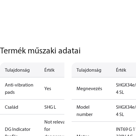
Termék műszaki adatai
Tulajdonság
Érték
Tulajdonság
Érték
Anti-vibration
SHGX34e/
Yes
Megnevezés
pads
4 SL
Család
SHG L
Model
SHGX34e/
number
4 SL
Not relevant
DG Indicator
for
INT69 G 1