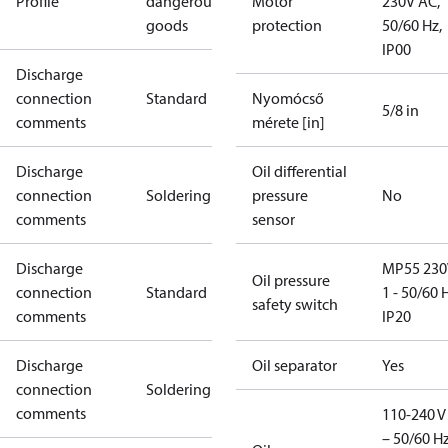
Profile
dangerous
Motor
230V AC,
goods
protection
50/60 Hz,
IP00
Discharge
connection
Standard
Nyomócső
5/8 in
comments
mérete [in]
Discharge
Oil differential
connection
Soldering
pressure
No
comments
sensor
Discharge
MP55 230
Oil pressure
connection
Standard
1 - 50/60 
safety switch
comments
IP20
Discharge
Oil separator
Yes
connection
Soldering
comments
110-240 V 
– 50/60 Hz