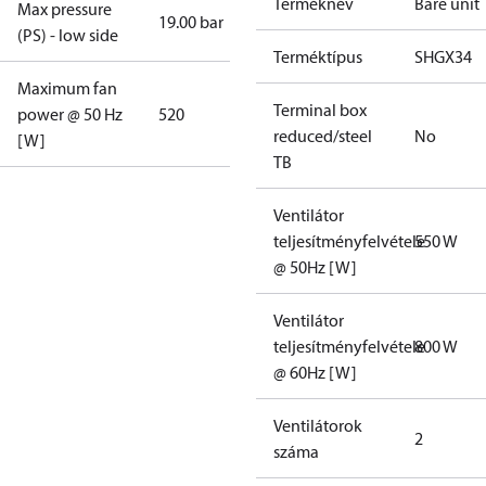
Terméknév
Bare unit
Max pressure
19.00 bar
(PS) - low side
Terméktípus
SHGX34
Maximum fan
Terminal box
power @ 50 Hz
520
reduced/steel
No
[W]
TB
Ventilátor
teljesítményfelvétele
550 W
@ 50Hz [W]
Ventilátor
teljesítményfelvétele
800 W
@ 60Hz [W]
Ventilátorok
2
száma