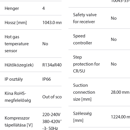
10043-35-
Henger
4
Safety valve
No
for receiver
Hossz [mm]
1043.0 mm
Speed
Hot gas
No
controller
temperature
No
sensor
Step
protection for
No
Hűtőközeg(ek)
R134a
R404A
R407A
R407C
R407F
R448A
R449A
CR/SU
IP osztály
IP66
Suction
connection
28.00 mm
Kína RoHS-
Out of scope
size [mm]
megfelelőség
Szélesség
220-240V D /
1224.00 
Kompresszor
[mm]
380-420V Y
tápellátása [V]
-3- 50Hz