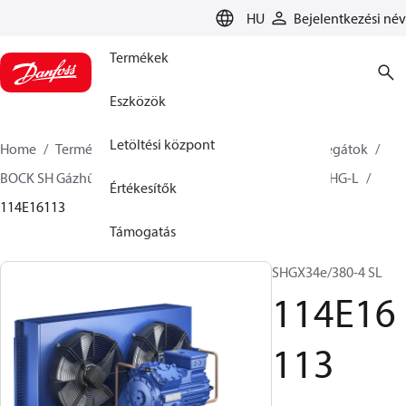
LANGUAGE
HU
Bejelentkezési név
Termékek
Eszközök
Letöltési központ
Home
Termékek
Climate Solutions Hűtés
Aggregátok
BOCK SH Gázhűtés - 1 fokozat
BOCK semi hermetic SHG-L
Értékesítők
114E16113
Támogatás
SHGX34e/380-4 SL
114E16
113