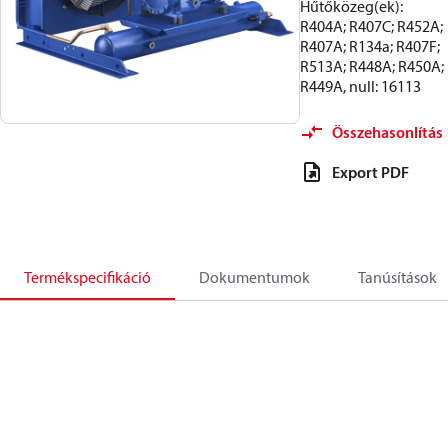
Hűtőközeg(ek):
R404A; R407C; R452A;
R407A; R134a; R407F;
R513A; R448A; R450A;
R449A, null: 16113
Összehasonlítás
Export PDF
Termékspecifikáció
Dokumentumok
Tanúsítások