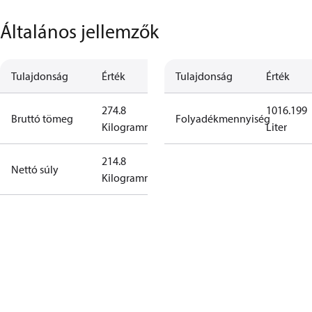
Általános jellemzők
Tulajdonság
Érték
Tulajdonság
Érték
274.8
1016.199
Bruttó tömeg
Folyadékmennyiség
Kilogramm
Liter
214.8
Nettó súly
Kilogramm