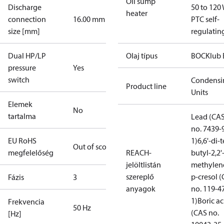
Oil sump
Discharge
50 to 120 
heater
connection
16.00 mm
PTC self-
size [mm]
regulatin
Dual HP/LP
Olaj típus
BOCKlub 
pressure
Yes
switch
Condensi
Product line
Units
Elemek
No
tartalma
Lead (CA
no. 7439-
EU RoHS
1)
6,6'-di-t
Out of scope
megfelelőség
REACH-
butyl-2,2'
jelöltlistán
methylen
szereplő
p-cresol 
Fázis
3
anyagok
no. 119-4
1)
Boric ac
Frekvencia
50 Hz
(CAS no.
[Hz]