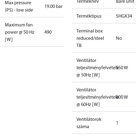
Terméknév
Bare unit
Max pressure
19.00 bar
(PS) - low side
Terméktípus
SHGX34
Maximum fan
Terminal box
power @ 50 Hz
490
reduced/steel
No
[W]
TB
Ventilátor
teljesítményfelvétele
550 W
@ 50Hz [W]
Ventilátor
teljesítményfelvétele
800 W
@ 60Hz [W]
Ventilátorok
1
száma