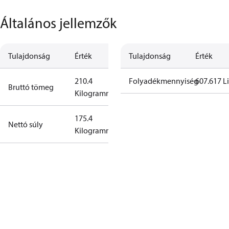
Általános jellemzők
Tulajdonság
Érték
Tulajdonság
Érték
210.4
Folyadékmennyiség
607.617 Li
Bruttó tömeg
Kilogramm
175.4
Nettó súly
Kilogramm