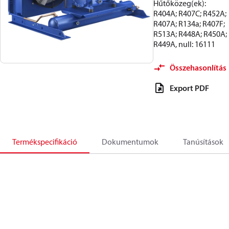
Hűtőközeg(ek):
R404A; R407C; R452A;
R407A; R134a; R407F;
R513A; R448A; R450A;
R449A, null: 16111
Összehasonlítás
Export PDF
Termékspecifikáció
Dokumentumok
Tanúsítások