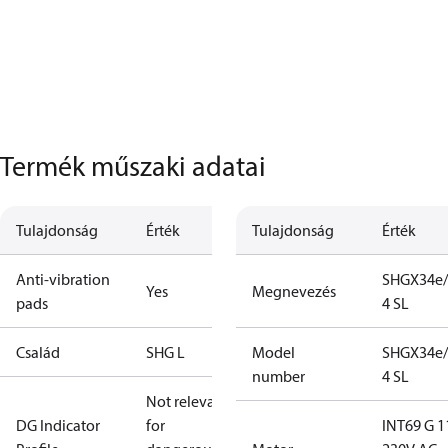
Termék műszaki adatai
Tulajdonság
Érték
Tulajdonság
Érték
Anti-vibration
SHGX34e/
Yes
Megnevezés
pads
4 SL
Család
SHG L
Model
SHGX34e/
number
4 SL
Not relevant
DG Indicator
for
INT69 G 1