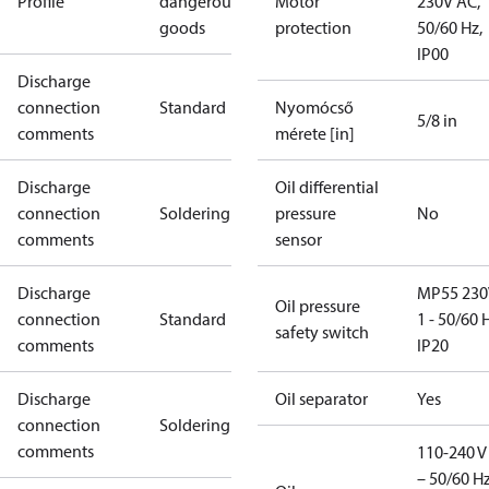
Profile
dangerous
Motor
230V AC,
goods
protection
50/60 Hz,
IP00
Discharge
connection
Standard
Nyomócső
5/8 in
comments
mérete [in]
Discharge
Oil differential
connection
Soldering
pressure
No
comments
sensor
Discharge
MP55 230
Oil pressure
connection
Standard
1 - 50/60 
safety switch
comments
IP20
Discharge
Oil separator
Yes
connection
Soldering
comments
110-240 V 
– 50/60 Hz