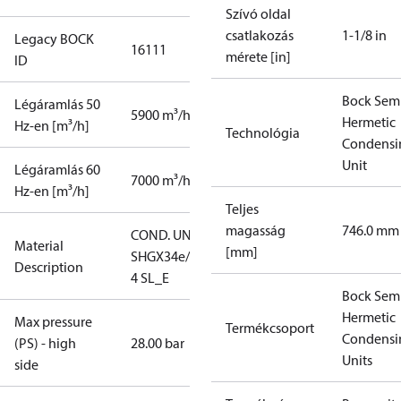
Szívó oldal
csatlakozás
1-1/8 in
Legacy BOCK
16111
mérete [in]
ID
Bock Sem
Légáramlás 50
5900 m³/h
Hermetic
Hz-en [m³/h]
Technológia
Condensi
Unit
Légáramlás 60
7000 m³/h
Hz-en [m³/h]
Teljes
magasság
746.0 mm
COND. UNIT
Material
[mm]
SHGX34e/255-
Description
4 SL_E
Bock Sem
Hermetic
Max pressure
Termékcsoport
Condensi
(PS) - high
28.00 bar
Units
side