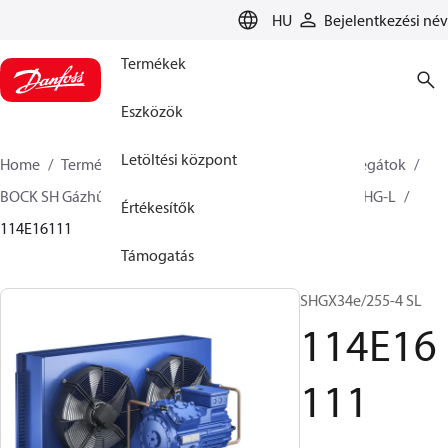
LANGUAGE
HU
Bejelentkezési név
Termékek
Eszközök
Letöltési központ
Home
Termékek
Climate Solutions Hűtés
Aggregátok
BOCK SH Gázhűtés - 1 fokozat
BOCK semi hermetic SHG-L
Értékesítők
114E16111
Támogatás
SHGX34e/255-4 SL
114E16
111