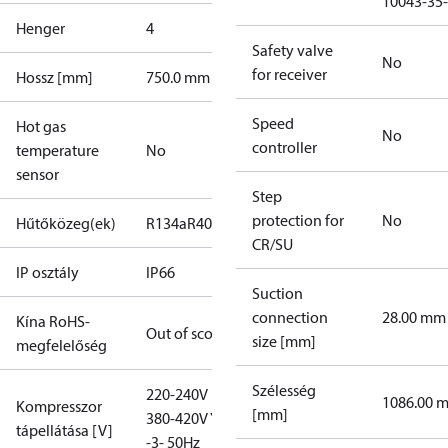
10043-35-
Henger
4
Safety valve
No
for receiver
Hossz [mm]
750.0 mm
Speed
Hot gas
No
controller
temperature
No
sensor
Step
protection for
No
Hűtőközeg(ek)
R134a
R404A
R407A
R407C
R407F
R448A
R449A
CR/SU
IP osztály
IP66
Suction
connection
28.00 mm
Kína RoHS-
Out of scope
size [mm]
megfelelőség
Szélesség
220-240V D /
1086.00 
Kompresszor
[mm]
380-420V Y
tápellátása [V]
-3- 50Hz