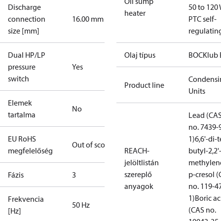
Oil sump
Discharge
50 to 120 
heater
connection
16.00 mm
PTC self-
size [mm]
regulatin
Dual HP/LP
Olaj típus
BOCKlub 
pressure
Yes
switch
Condensi
Product line
Units
Elemek
No
tartalma
Lead (CA
no. 7439-
EU RoHS
1)
6,6'-di-t
Out of scope
megfelelőség
REACH-
butyl-2,2'
jelöltlistán
methylen
szereplő
p-cresol 
Fázis
3
anyagok
no. 119-4
1)
Boric ac
Frekvencia
50 Hz
(CAS no.
[Hz]