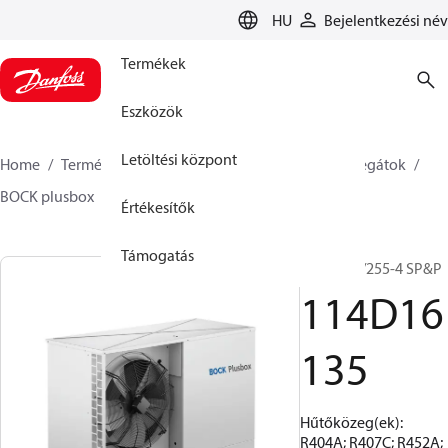
LANGUAGE
HU
Bejelentkezési név
Termékek
Eszközök
Letöltési központ
Home
Termékek
Climate Solutions Hűtés
Aggregátok
BOCK plusbox
BOCK plusbox
114D16135
Értékesítők
Támogatás
SHGX34e/255-4 SP&P
114D16
135
Hűtőközeg(ek):
R404A; R407C; R452A;