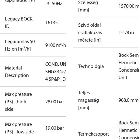
Szélesség
-3- 50Hz
1570.00 
[mm]
Legacy BOCK
16135
Szívó oldal
ID
csatlakozás
1-1/8 in
mérete [in]
Légáramlás 50
9100 m³/h
Hz-en [m³/h]
Bock Sem
Hermetic
COND. UNIT
Technológia
Material
Condensi
SHGX34e/255-
Description
Unit
4 SP&P_D
Teljes
Max pressure
magasság
968.0 mm
(PS) - high
28.00 bar
[mm]
side
Bock Sem
Max pressure
19.00 bar
Hermetic
(PS) - low side
Termékcsoport
Condensi