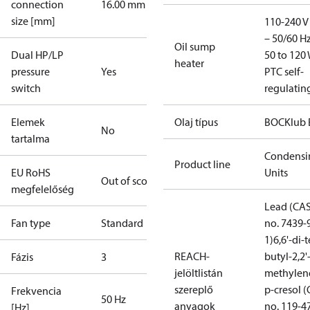
connection
16.00 mm
size [mm]
110-240 V 
– 50/60 Hz
Oil sump
Dual HP/LP
50 to 120 
heater
pressure
Yes
PTC self-
switch
regulatin
Elemek
Olaj típus
BOCKlub 
No
tartalma
Condensi
Product line
EU RoHS
Units
Out of scope
megfelelőség
Lead (CA
Fan type
Standard
no. 7439-
1)
6,6'-di-t
REACH-
butyl-2,2'
Fázis
3
jelöltlistán
methylen
szereplő
p-cresol 
Frekvencia
50 Hz
anyagok
no. 119-4
[Hz]