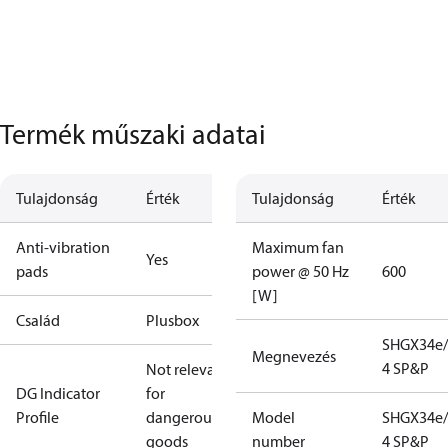
Termék műszaki adatai
Tulajdonság
Érték
Tulajdonság
Érték
Anti-vibration
Maximum fan
Yes
pads
power @ 50 Hz
600
[W]
Család
Plusbox
SHGX34e/
Megnevezés
4 SP&P
Not relevant
DG Indicator
for
Profile
dangerous
Model
SHGX34e/
goods
number
4 SP&P