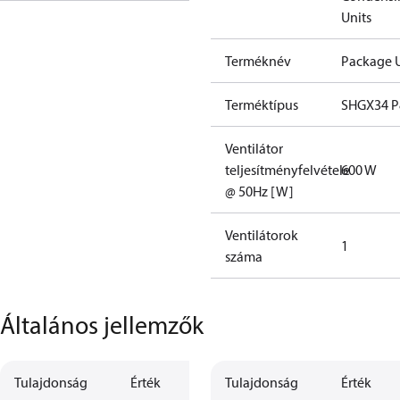
Units
Terméknév
Package U
Terméktípus
SHGX34 
Ventilátor
teljesítményfelvétele
600 W
@ 50Hz [W]
Ventilátorok
1
száma
Általános jellemzők
Tulajdonság
Érték
Tulajdonság
Érték