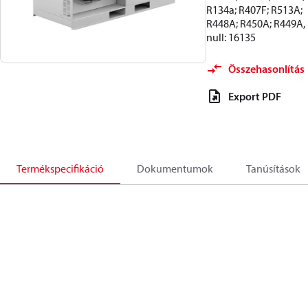
R134a; R407F; R513A;
R448A; R450A; R449A,
null: 16135
Összehasonlítás
Export PDF
Termékspecifikáció
Dokumentumok
Tanúsítások