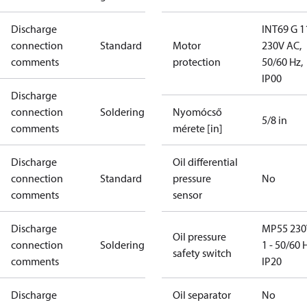
Discharge
INT69 G 1
connection
Standard
Motor
230V AC,
comments
protection
50/60 Hz,
IP00
Discharge
connection
Soldering
Nyomócső
5/8 in
comments
mérete [in]
Discharge
Oil differential
connection
Standard
pressure
No
comments
sensor
Discharge
MP55 230
Oil pressure
connection
Soldering
1 - 50/60 
safety switch
comments
IP20
Discharge
Oil separator
No