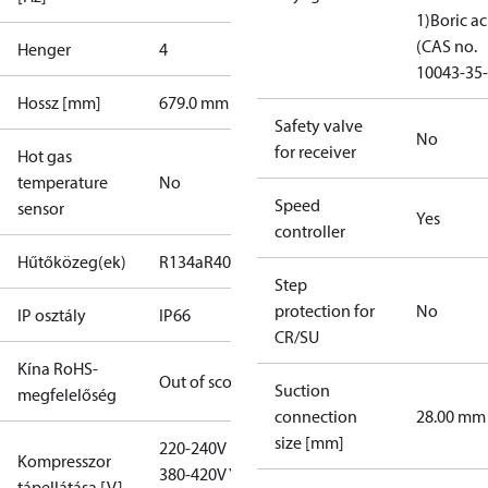
1)
Boric ac
(CAS no.
Henger
4
10043-35-
Hossz [mm]
679.0 mm
Safety valve
No
for receiver
Hot gas
temperature
No
Speed
sensor
Yes
controller
Hűtőközeg(ek)
R134a
R404A
R407C
R407F
R448A
R449A
R450A
Step
protection for
No
IP osztály
IP66
CR/SU
Kína RoHS-
Out of scope
Suction
megfelelőség
connection
28.00 mm
size [mm]
220-240V D /
Kompresszor
380-420V Y
tápellátása [V]