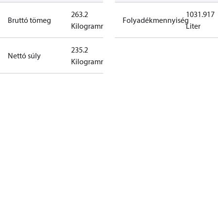
263.2
1031.917
Bruttó tömeg
Folyadékmennyiség
Kilogramm
Liter
235.2
Nettó súly
Kilogramm