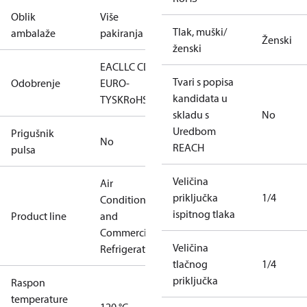
Oblik
Više
Tlak, muški/
ambalaže
pakiranja
Ženski
ženski
EAC
LLC CDC
Tvari s popisa
Odobrenje
EURO-
kandidata u
TYSK
RoHS
skladu s
No
Uredbom
Prigušnik
No
REACH
pulsa
Veličina
Air
priključka
1/4
Conditioning
ispitnog tlaka
Product line
and
Commercial
Veličina
Refrigeration
tlačnog
1/4
priključka
Raspon
temperature