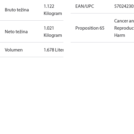
1.122
EAN/UPC
57024230
Bruto težina
Kilogram
Cancer a
1.021
Proposition 65
Reproduc
Neto težina
Kilogram
Harm
Volumen
1.678 Liter