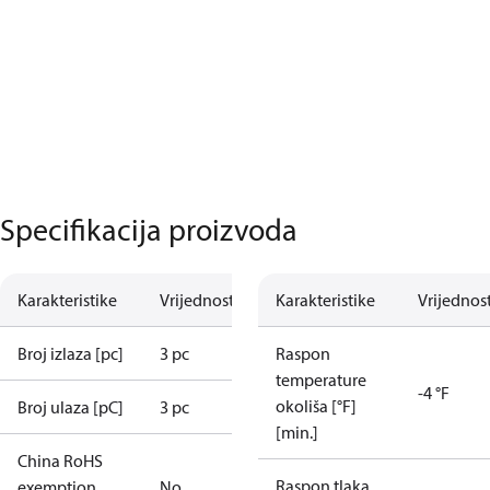
Specifikacija proizvoda
Karakteristike
Vrijednost
Karakteristike
Vrijednos
Broj izlaza [pc]
3 pc
Raspon
temperature
-4 °F
okoliša [°F]
Broj ulaza [pC]
3 pc
[min.]
China RoHS
Raspon tlaka
exemption
No