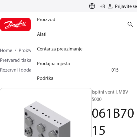
LANGUAGE
HR
Prijavite se
Proizvodi
Alati
Centar za preuzimanje
Home
Proizvodi
Sensing solutions
Pretvarači tlaka i dodatna oprema
Prodajna mjesta
Rezervni i dodatni dijelovi za pretvarače tlaka
061B7015
Podrška
Ispitni ventil, MBV
5000
061B70
15