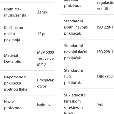
regulacijs
proizvoda
ventili
Ispitni tlak,
Ženski
muški/ženski
Standardni
ispitni navojni
ISO 228-1
Količina po
priključak
obliku
12 pc
pakiranja
Standardni
navojni tlačni
ISO 228-1
MBV 5000
Material
priključak
Test valve
Description
M/12
Standardni
tlačni
DIN 3852
Napomene o
Priključak za
priključak
priključku
otvor
ispitnog tlaka
Sukladnost s
kineskom
Naziv
Yes
Ispitni ventil
direktivom
proizvoda
RoHS