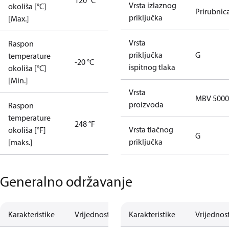
120 °C
Vrsta izlaznog
okoliša [°C]
Prirubnic
priključka
[Max.]
Vrsta
Raspon
priključka
G
temperature
-20 °C
ispitnog tlaka
okoliša [°C]
[Min.]
Vrsta
MBV 5000
proizvoda
Raspon
temperature
248 °F
Vrsta tlačnog
okoliša [°F]
G
priključka
[maks.]
Generalno održavanje
Karakteristike
Vrijednost
Karakteristike
Vrijednos