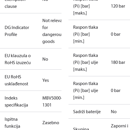
(Pi) [bar]
120 bar
clause
[maks.]
Not relevant
Raspon tlaka
DG Indicator
for
(Pi) [bar]
0 bar
Profile
dangerous
[min.]
goods
Raspon tlaka
EU klauzula o
No
(Pi) [bar] ulje
180 bar
RoHS izuzeću
[maks.]
EU RoHS
Yes
Raspon tlaka
usklađenost
(Pi) [bar] ulje
0 bar
[min.]
Indeks
MBV5000-
specifikacija
1301
Sadrži baterije
No
Ispitna
Zasebno
Zaporni i
funkcija
Skupina