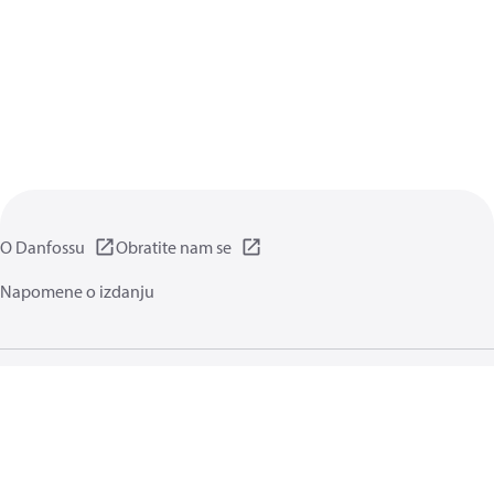
O Danfossu
Obratite nam se
Napomene o izdanju
Pravila privatnosti
Pravila i odredbe
Generalne informacije
Kolačići