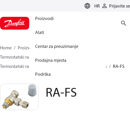
LANGUAGE
HR
Prijavite se
Proizvodi
Alati
Centar za preuzimanje
Home
Proizvodi
Climate Solutions za grijanje
Termostatski radijatorski ventili
Prodajna mjesta
Termostatski radijatorski ventili
Fixed capacity valves
RA-FS
Podrška
RA-FS