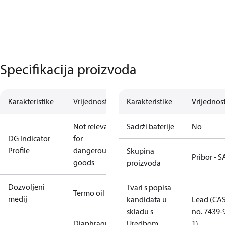
Specifikacija proizvoda
Karakteristike
Vrijednost
Karakteristike
Vrijednos
Not relevant
Sadrži baterije
No
DG Indicator
for
Profile
dangerous
Skupina
Pribor - S
goods
proizvoda
Dozvoljeni
Tvari s popisa
Termo oil
medij
kandidata u
Lead (CA
skladu s
no. 7439-
Diaphragm
Uredbom
1)