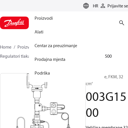
LANGUAGE
HR
Prijavite se
Proizvodi
Alati
Centar za preuzimanje
Home
Proizvodi
Climate Solutions za grijanje
Regulatori tlaka i protoka
Dodatna oprema
003G1500
Prodajna mjesta
Podrška
Membrane, FKM, 32
cm²
003G15
00
Veličina membrane 32