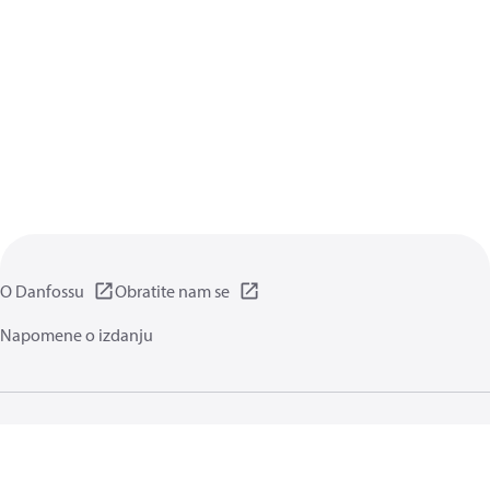
O Danfossu
Obratite nam se
Napomene o izdanju
Pravila privatnosti
Pravila i odredbe
Generalne informacije
Kolačići