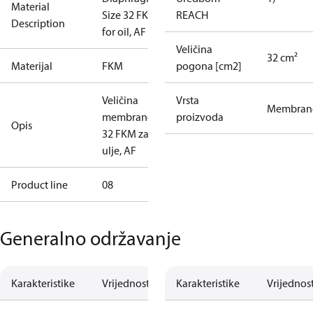
Material
Size 32 FKM
REACH
Description
for oil, AF
Veličina
32 cm²
Materijal
FKM
pogona [cm2]
Veličina
Vrsta
Membran
membrane
proizvoda
Opis
32 FKM za
ulje, AF
Product line
08
Generalno održavanje
Karakteristike
Vrijednost
Karakteristike
Vrijednos