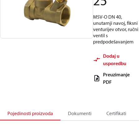
25
MSV-O DN 40,
unutarnji navoj, fiksni
venturijev otvor, ručni
ventil s
predpodešavanjem
Dodaj u
usporedbu
Preuzimanje
PDF
Pojedinosti proizvoda
Dokumenti
Certifikati