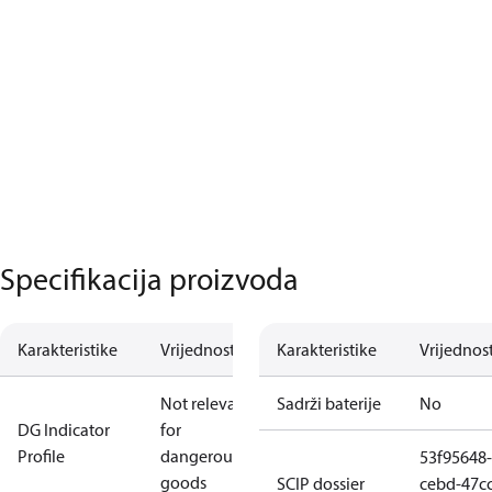
Specifikacija proizvoda
Karakteristike
Vrijednost
Karakteristike
Vrijednos
Not relevant
Sadrži baterije
No
DG Indicator
for
Profile
dangerous
53f95648-
goods
SCIP dossier
cebd-47cc