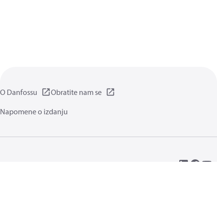
O Danfossu
Obratite nam se
Napomene o izdanju
Pravila privatnosti
Pravila i odredbe
Generalne informacije
Kolačići