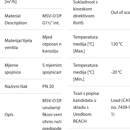
[m³/h]
Sukladnost s
kineskom
Out of sc
Material
MSV-O DN40
direktivom
Description
G1½" int.
RoHS
Mjed
Temperatura
Materijal tijela
otporan na
medija [°C]
120 °C
ventila
koroziju
[Max.]
Mjerne
S mjernim
Temperatura
spojnice
spojnicama
medija [°C]
-20 °C
[Min.]
Nazivni tlak
PN 20
Tvari s popisa
kandidata u
Lead (CA
MSV-O DN 40,
skladu s
no. 7439-
unutarnji navoj,
Uredbom
1)
Opis
fiksni venturijev
REACH
otvor, ručni ventil s
predpodešavanjem