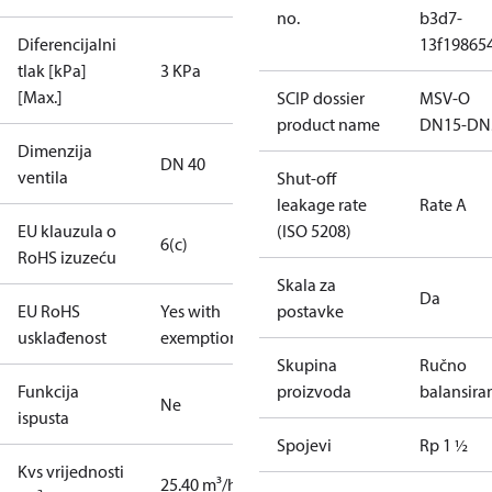
no.
b3d7-
Diferencijalni
13f19865
tlak [kPa]
3 KPa
[Max.]
SCIP dossier
MSV-O
product name
DN15-DN
Dimenzija
DN 40
ventila
Shut-off
leakage rate
Rate A
EU klauzula o
(ISO 5208)
6(c)
RoHS izuzeću
Skala za
Da
EU RoHS
Yes with
postavke
usklađenost
exemptions
Skupina
Ručno
Funkcija
proizvoda
balansira
Ne
ispusta
Spojevi
Rp 1 ½
Kvs vrijednosti
25.40 m³/h