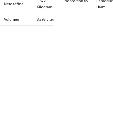
1.872
Proposition 65
Reproduc
Neto težina
Kilogram
Harm
Volumen
3.393 Liter