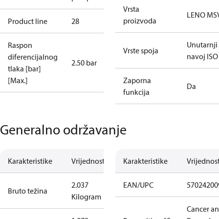
Vrsta
LENO MS
proizvoda
Product line
28
Unutarnji
Raspon
Vrste spoja
navoj ISO
diferencijalnog
2.50 bar
tlaka [bar]
[Max.]
Zaporna
Da
funkcija
Generalno održavanje
Karakteristike
Vrijednost
Karakteristike
Vrijednos
2.037
EAN/UPC
57024200
Bruto težina
Kilogram
Cancer a