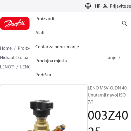
LANGUAGE
HR
Prijavite se
Proizvodi
Alati
Centar za preuzimanje
Home
Proizvodi
Climate Solutions za grijanje
Hidrauličko balansiranje i regulacija
Statičko Balansiranje
Prodajna mjesta
LENO™
LENO™ MSV-O
003Z4025
Podrška
LENO MSV-O, DN 40,
Unutarnji navoj ISO
7/1
003Z40