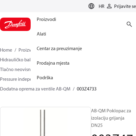
LANGUAGE
HR
Prijavite se
Proizvodi
Alati
Centar za preuzimanje
Home
Proizvodi
Climate Solutions za grijanje
Hidrauličko balansiranje i regulacija
Prodajna mjesta
Tlačno neovisni balans i regulacijski ventili
Podrška
Pressure independent control valves (PICV)
Dodatna oprema za ventile AB-QM
003Z4733
AB-QM Poklopac za
izolaciju grijanja
DN25