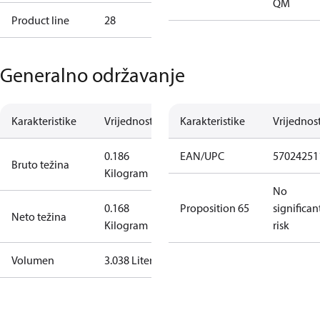
QM
Product line
28
Generalno održavanje
Karakteristike
Vrijednost
Karakteristike
Vrijednos
0.186
EAN/UPC
57024251
Bruto težina
Kilogram
No
0.168
Proposition 65
significan
Neto težina
Kilogram
risk
Volumen
3.038 Liter