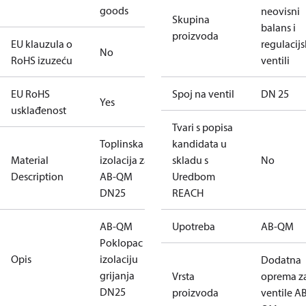
goods
neovisni
Skupina
balans i
proizvoda
EU klauzula o
regulacijs
No
RoHS izuzeću
ventili
EU RoHS
Spoj na ventil
DN 25
Yes
usklađenost
Tvari s popisa
Toplinska
kandidata u
Material
izolacija za
skladu s
No
Description
AB-QM
Uredbom
DN25
REACH
AB-QM
Upotreba
AB-QM
Poklopac za
Opis
izolaciju
Dodatna
grijanja
Vrsta
oprema z
DN25
proizvoda
ventile A