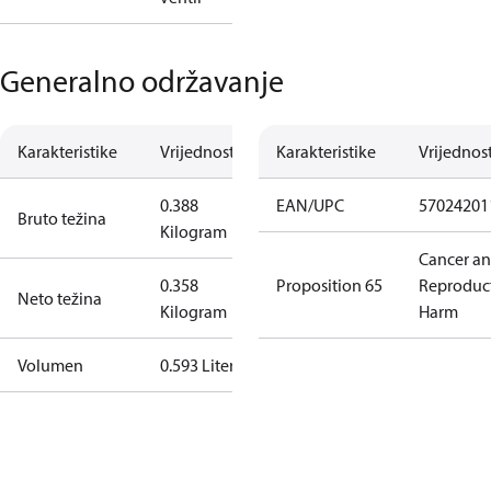
Generalno održavanje
Karakteristike
Vrijednost
Karakteristike
Vrijednos
0.388
EAN/UPC
57024201
Bruto težina
Kilogram
Cancer a
0.358
Proposition 65
Reproduc
Neto težina
Kilogram
Harm
Volumen
0.593 Liter