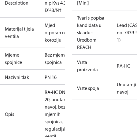
Description
nip Kvs 4,3
[Min.]
Ð¼3/Ñ‡
Tvari s popisa
Mjed
kandidata u
Lead (CA
Materijal tijela
otporan na
skladu s
no. 7439-
ventila
koroziju
Uredbom
1)
REACH
Mjerne
Bez mjernih
spojnice
spojnica
Vrsta
RA-HC
proizvoda
Nazivni tlak
PN 16
Unutarnji
Vrste spoja
navoj
RA-HC DN
20, unutarnji
navoj, bez
Opis
mjernih
spojnica,
regulacijski
ventil