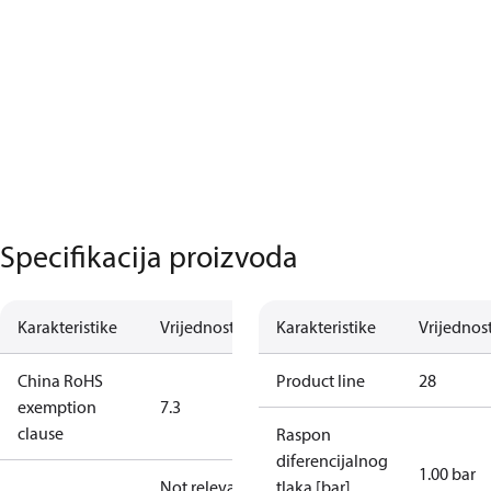
Specifikacija proizvoda
Karakteristike
Vrijednost
Karakteristike
Vrijednos
China RoHS
Product line
28
exemption
7.3
clause
Raspon
diferencijalnog
1.00 bar
Not relevant
tlaka [bar]