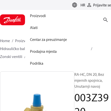
LANGUAGE
HR
Prijavite se
Proizvodi
Alati
Centar za preuzimanje
Home
Proizvodi
Climate Solutions za grijanje
Hidrauličko balansiranje i regulacija
Other products
Prodajna mjesta
Zonski ventili
RA-HC
003Z3920
Podrška
RA-HC, DN 20, Bez
mjernih spojnica,
Unutarnji navoj
003Z39