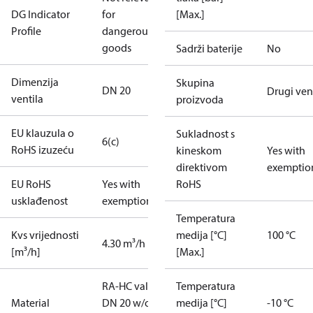
DG Indicator
for
[Max.]
Profile
dangerous
goods
Sadrži baterije
No
Dimenzija
Skupina
DN 20
Drugi vent
ventila
proizvoda
EU klauzula o
Sukladnost s
6(c)
RoHS izuzeću
kineskom
Yes with
direktivom
exemptio
EU RoHS
Yes with
RoHS
usklađenost
exemptions
Temperatura
Kvs vrijednosti
medija [°C]
100 °C
4.30 m³/h
[m³/h]
[Max.]
RA-HC valve
Temperatura
Material
DN 20 w/o
medija [°C]
-10 °C