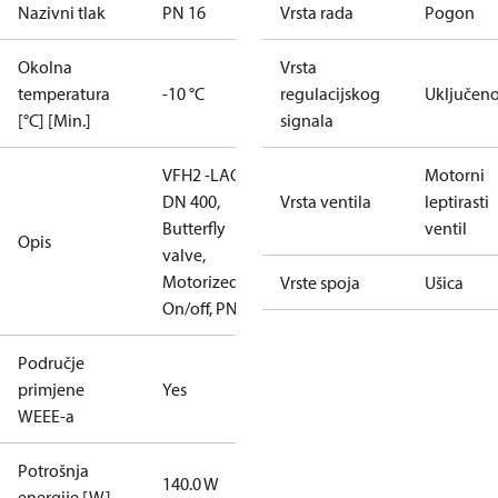
Nazivni tlak
PN 16
Vrsta rada
Pogon
Okolna
Vrsta
temperatura
-10 °C
regulacijskog
Uključeno
[°C] [Min.]
signala
VFH2 -LAO
Motorni
DN 400,
Vrsta ventila
leptirasti
Butterfly
ventil
Opis
valve,
Motorized
Vrste spoja
Ušica
On/off, PN16
Područje
primjene
Yes
WEEE-a
Potrošnja
140.0 W
energije [W]