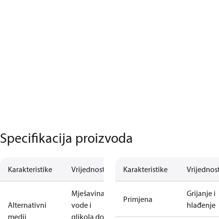
Specifikacija proizvoda
Karakteristike
Vrijednost
Karakteristike
Vrijednos
Mješavina
Grijanje i
Primjena
Alternativni
vode i
hlađenje
medij
glikola do 50