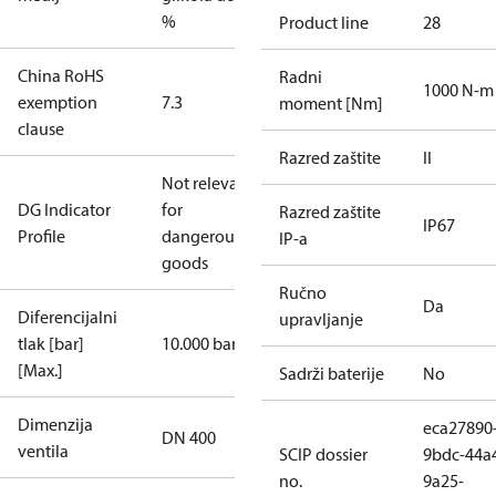
%
Product line
28
China RoHS
Radni
1000 N-m
exemption
7.3
moment [Nm]
clause
Razred zaštite
II
Not relevant
DG Indicator
for
Razred zaštite
IP67
Profile
dangerous
IP-a
goods
Ručno
Da
Diferencijalni
upravljanje
tlak [bar]
10.000 bar
[Max.]
Sadrži baterije
No
Dimenzija
eca27890
DN 400
ventila
SCIP dossier
9bdc-44a
no.
9a25-