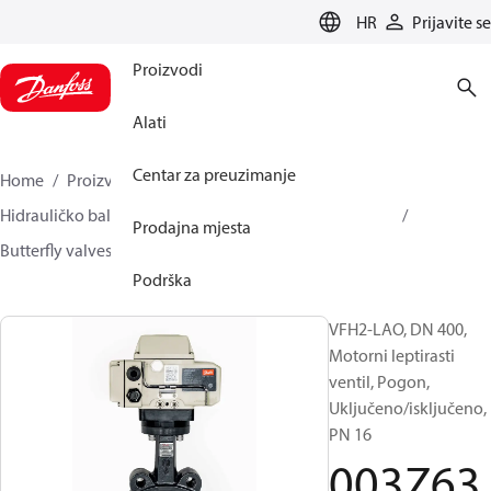
LANGUAGE
HR
Prijavite se
Proizvodi
Alati
Centar za preuzimanje
Home
Proizvodi
Climate Solutions za grijanje
Hidrauličko balansiranje i regulacija
Other products
Prodajna mjesta
Butterfly valves
VFH2
003Z6390
Podrška
VFH2-LAO, DN 400,
Motorni leptirasti
ventil, Pogon,
Uključeno/isključeno,
PN 16
003Z63