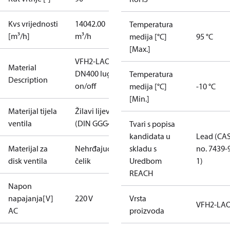
Kvs vrijednosti
14042.00
Temperatura
[m³/h]
m³/h
medija [°C]
95 °C
[Max.]
VFH2-LAO
Material
DN400 lug
Temperatura
Description
on/off
medija [°C]
-10 °C
[Min.]
Materijal tijela
Žilavi lijev
ventila
(DIN GGG40)
Tvari s popisa
kandidata u
Lead (CA
Materijal za
Nehrđajući
skladu s
no. 7439-
disk ventila
čelik
Uredbom
1)
REACH
Napon
napajanja[V]
220 V
Vrsta
VFH2-LA
AC
proizvoda