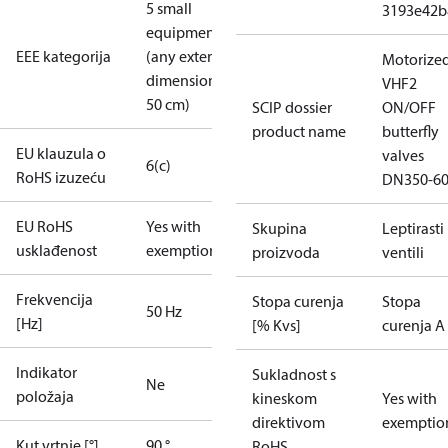
5 small
3193e42b
equipment
EEE kategorija
(any external
Motorize
dimension <
VHF2
50 cm)
SCIP dossier
ON/OFF
product name
butterfly
EU klauzula o
valves
6(c)
RoHS izuzeću
DN350-6
EU RoHS
Yes with
Skupina
Leptirasti
usklađenost
exemptions
proizvoda
ventili
Frekvencija
Stopa curenja
Stopa
50 Hz
[Hz]
[% Kvs]
curenja A
Indikator
Sukladnost s
Ne
položaja
kineskom
Yes with
direktivom
exemptio
Kut vrtnje [°]
90 °
RoHS