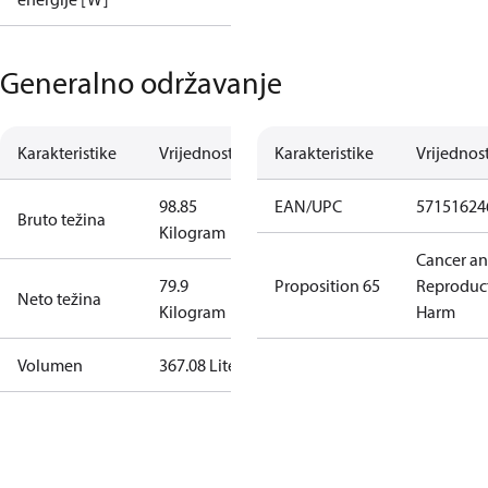
Generalno održavanje
Karakteristike
Vrijednost
Karakteristike
Vrijednos
98.85
EAN/UPC
57151624
Bruto težina
Kilogram
Cancer a
79.9
Proposition 65
Reproduc
Neto težina
Kilogram
Harm
Volumen
367.08 Liter