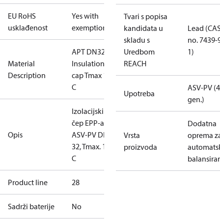
EU RoHS
Yes with
Tvari s popisa
usklađenost
exemptions
kandidata u
Lead (CA
skladu s
no. 7439-
APT DN32
Uredbom
1)
Material
Insulation
REACH
Description
cap Tmax 120
C
ASV-PV (4
Upotreba
gen.)
Izolacijski
čep EPP-a za
Dodatna
Opis
ASV-PV DN
Vrsta
oprema z
32, Tmax. 120
proizvoda
automats
C
balansira
Product line
28
Sadrži baterije
No