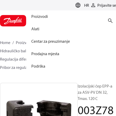
LANGUAGE
HR
Prijavite se
Proizvodi
Alati
Centar za preuzimanje
Home
Proizvodi
Climate Solutions za grijanje
Hidrauličko balansiranje i regulacija
Prodajna mjesta
Regulacija diferencijalnog tlaka
Podrška
Pribor za regulaciju diferencijalnog tlaka
003Z7803
Izolacijski čep EPP-a
za ASV-PV DN 32,
Tmax. 120 C
003Z78