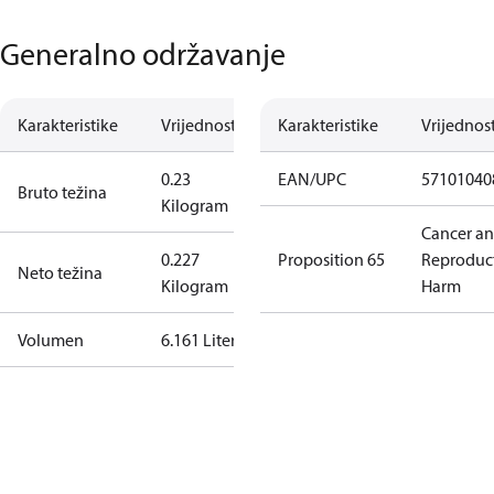
Generalno održavanje
Karakteristike
Vrijednost
Karakteristike
Vrijednos
0.23
EAN/UPC
57101040
Bruto težina
Kilogram
Cancer a
0.227
Proposition 65
Reproduc
Neto težina
Kilogram
Harm
Volumen
6.161 Liter