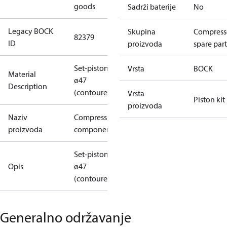
goods
Sadrži baterije
No
Legacy BOCK
Skupina
Compress
82379
ID
proizvoda
spare part
Set-piston
Vrsta
BOCK
Material
ø47
Description
(contoured)
Vrsta
Piston kit
proizvoda
Naziv
Compression
proizvoda
component
Set-piston
Opis
ø47
(contoured)
Generalno održavanje