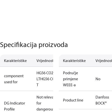
Specifikacija proizvoda
Karakteristike
Vrijednost
Karakteristike
Vrijednos
HG56 CO2
Područje
component
LT
HG56 CO2
primjene
No
used for
T
WEEE-a
Not relevant
Danfoss
Product line
DG Indicator
for
BOCK®
Profile
dangerous