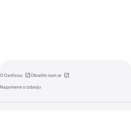
O Danfossu
Obratite nam se
Napomene o izdanju
Pravila privatnosti
Pravila i odredbe
Generalne informacije
Kolačići