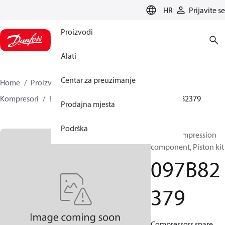
LANGUAGE
HR
Prijavite se
Proizvodi
Alati
Centar za preuzimanje
Home
Proizvodi
Climate Solutions za grijanje
Kompresori
BOCK Rezervni dijelovi i dodaci
097B82379
Prodajna mjesta
Podrška
BOCK, Compression
component, Piston kit
097B82
379
Compressors spare