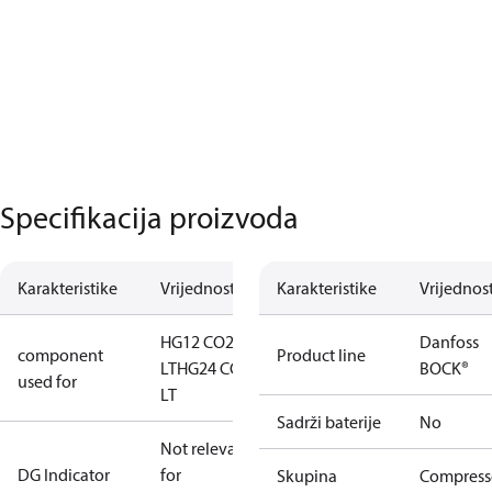
Specifikacija proizvoda
Karakteristike
Vrijednost
Karakteristike
Vrijednos
HG12 CO2
Danfoss
component
Product line
LT
HG24 CO2
BOCK®
used for
LT
Sadrži baterije
No
Not relevant
DG Indicator
for
Skupina
Compress