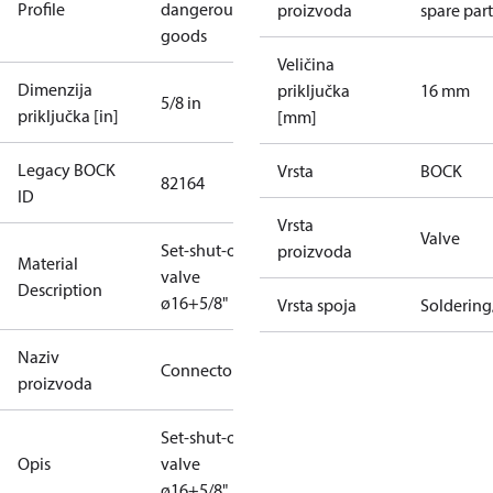
Profile
dangerous
proizvoda
spare part
goods
Veličina
Dimenzija
priključka
16 mm
5/8 in
priključka [in]
[mm]
Legacy BOCK
Vrsta
BOCK
82164
ID
Vrsta
Valve
Set-shut-off
proizvoda
Material
valve
Description
ø16+5/8"
Vrsta spoja
Solderin
Naziv
Connector
proizvoda
Set-shut-off
Opis
valve
ø16+5/8"