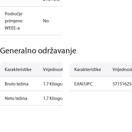
Područje
primjene
No
WEEE-a
Generalno održavanje
Karakteristike
Vrijednost
Karakteristike
Vrijednos
Bruto težina
1.7 Kilogram
EAN/UPC
57151625
Neto težina
1.7 Kilogram