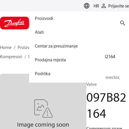
LANGUAGE
HR
Prijavite se
Proizvodi
Alati
Centar za preuzimanje
Home
Proizvodi
Climate Solutions za grijanje
Kompresori
BOCK Rezervni dijelovi i dodaci
097B82164
Prodajna mjesta
Podrška
BOCK, Connector,
Valve
097B82
164
Compressors spare