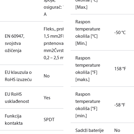
osigurač: 10
[Max.]
A
Raspon
Fleks., prstenovi: 0,2 –
temperature
-50 °C
EN 60947,
1,5 mm2
Fleks., bez
okoliša [°C]
svojstva
prstenova: 0,2 – 2,5
[Min.]
ožičenja
mm2
Čvrsto/pričvršćeno:
0,2 – 2,5 mm2
Raspon
temperature
158 °F
EU klauzula o
okoliša [°F]
No
RoHS izuzeću
[maks.]
EU RoHS
Raspon
Yes
usklađenost
temperature
-58 °F
okoliša [°F]
[min.]
Funkcija
SPDT
kontakta
Sadrži baterije
No