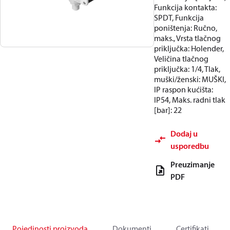
Funkcija kontakta:
SPDT, Funkcija
poništenja: Ručno,
maks., Vrsta tlačnog
priključka: Holender,
Veličina tlačnog
priključka: 1/4, Tlak,
muški/ženski: MUŠKI,
IP raspon kućišta:
IP54, Maks. radni tlak
[bar]: 22
Dodaj u
usporedbu
Preuzimanje
PDF
Pojedinosti proizvoda
Dokumenti
Certifikati