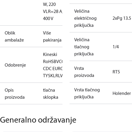
W, 220
Veličina
V
LR=28 A,
električnog
2xPg 13.5
400 V
priključka
Oblik
Više
Veličina
ambalaže
pakiranja
tlačnog
1/4
priključka
Kineski
RoHS
BV
CCC
CE
CMIM
EAC
GL
KR
LLC
Odobrenje
Vrsta
CDC EURO-
RT5
proizvoda
TYSK
LR
LVD
NKK
RINA
RMRS
RoHS
TYSK
Vrsta tlačnog
Opis
tlačna
Holender
priključka
proizvoda
sklopka
Generalno održavanje