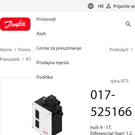
LANGUAGE
HR
Prijavite se
Proizvodi
Alati
Centar za preuzimanje
Home
Proizvodi
Climate Solutions za hlađenje
Prekidači
Presostati
RT
017-525166
Prodajna mjesta
Podrška
tlačna sklopka, RT5
017-
525166
null: 4 - 17,
Diferencijal [bar]: 1.2,