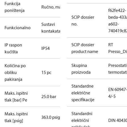
Funkcija
Ručno, maks.
poništenja
f62fe422-
SCIP dossier
beda-433
no.
a602-
Sustavi
Funkcionalno
740419c8
kontakata
SCIP dossier
RT
IP raspon
IP54
product name
Presso_Di
kućišta
Skupina
Presostati 
Količina po
proizvoda
termostat
obliku
15 pc
pakiranja
Standardne
EN 60947
električne
Maks. ispitni
4/-5
25.0 bar
specifikacije
tlak [bar] Pe
Standardni
Maks. ispitni
363.0 psig
električni
DIN 4043
tlak [psig]