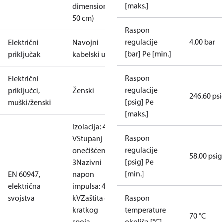
[maks.]
dimension <
50 cm)
Raspon
regulacije
4.00 bar
Električni
Navojni
[bar] Pe [min.]
priključak
kabelski ulaz
Raspon
Električni
regulacije
priključci,
Ženski
246.60 ps
[psig] Pe
muški/ženski
[maks.]
Izolacija: 400
Raspon
V
Stupanj
regulacije
onečišćenja:
58.00 psig
[psig] Pe
3
Nazivni
[min.]
EN 60947,
napon
električna
impulsa: 4
svojstva
kV
Zaštita od
Raspon
kratkog
temperature
70 °C
spoja,
okoliša [°C]