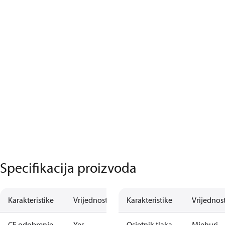
Specifikacija proizvoda
Karakteristike
Vrijednost
Karakteristike
Vrijednos
CE odobrenje
Yes
Osjetnik tlaka
Mjehuri