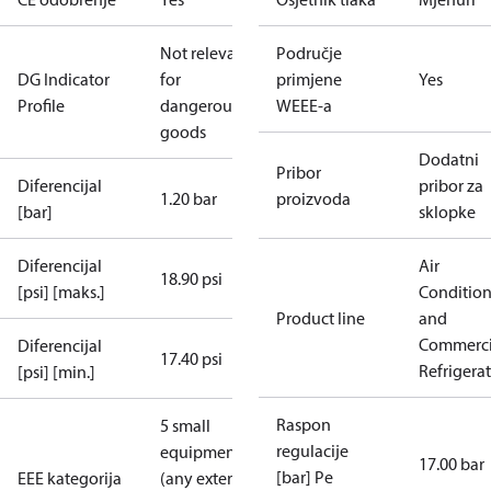
Not relevant
Područje
DG Indicator
for
primjene
Yes
Profile
dangerous
WEEE-a
goods
Dodatni
Pribor
Diferencijal
pribor za
1.20 bar
proizvoda
[bar]
sklopke
Diferencijal
Air
18.90 psi
[psi] [maks.]
Conditio
Product line
and
Commerci
Diferencijal
17.40 psi
Refrigera
[psi] [min.]
Raspon
5 small
regulacije
equipment
17.00 bar
[bar] Pe
EEE kategorija
(any external