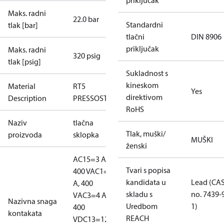
priključak
Maks. radni
22.0 bar
Standardni
tlak [bar]
tlačni
DIN 8906
priključak
Maks. radni
320 psig
tlak [psig]
Sukladnost s
kineskom
Material
RT5
Yes
direktivom
Description
PRESSOSTAT
RoHS
Naziv
tlačna
Tlak, muški/
proizvoda
sklopka
MUŠKI
ženski
AC15=3 A,
Tvari s popisa
400 V
AC1=10
kandidata u
Lead (CA
A, 400
skladu s
no. 7439-
V
AC3=4 A,
Nazivna snaga
Uredbom
1)
400
kontakata
REACH
V
DC13=12