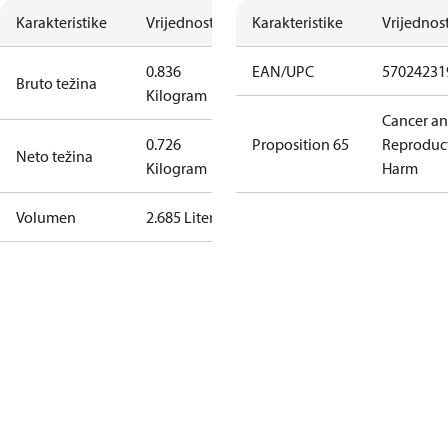
Karakteristike
Vrijednost
Karakteristike
Vrijednos
0.836
EAN/UPC
57024231
Bruto težina
Kilogram
Cancer a
0.726
Proposition 65
Reproduc
Neto težina
Kilogram
Harm
Volumen
2.685 Liter