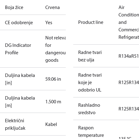
Boja žice
Crvena
Air
Conditio
Product line
and
CE odobrenje
Yes
Commerci
Refrigera
Not relevant
DG Indicator
for
Radne tvari
Profile
dangerous
R134a
R5
bez ulja
goods
Radne tvari
Duljina kabela
59.06 in
koje je
R125
R134
[in]
odobrio UL
Duljina kabela
1.500 m
Rashladno
[m]
R125
R134
sredstvo
Električni
Kabel
Raspon
priključak
temperature
135 °C