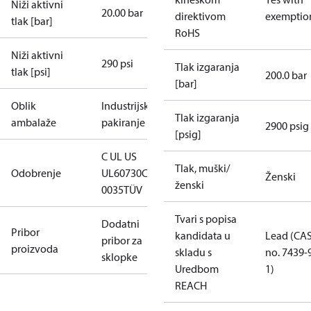
Niži aktivni
20.00 bar
direktivom
exemptio
tlak [bar]
RoHS
Niži aktivni
290 psi
Tlak izgaranja
tlak [psi]
200.0 bar
[bar]
Oblik
Industrijsko
Tlak izgaranja
ambalaže
pakiranje
2900 psig
[psig]
C UL US
Tlak, muški/
Odobrenje
UL60730
CE
Ženski
ženski
0035
TÜV
Tvari s popisa
Dodatni
Pribor
kandidata u
Lead (CA
pribor za
proizvoda
skladu s
no. 7439-
sklopke
Uredbom
1)
REACH