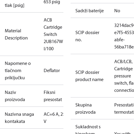
653 psig
tlak [psig]
Sadrži baterije
No
ACB
3214dac9
Cartridge
Material
SCIP dossier
e7f5-4553
Switch
Description
no.
abfe-
2UB167W
56ba718e
I/100
ACB/LCB,
Napomene o
Cartridge
tlačnom
Deflator
SCIP dossier
pressure
priključku
product name
switch, fla
connecti
Naziv
Fiksni
proizvoda
presostat
Skupina
Presostati 
proizvoda
termostat
Nazivna snaga
AC=6 A, 250
kontakata
V
Sukladnost s
kineskom
Yes with