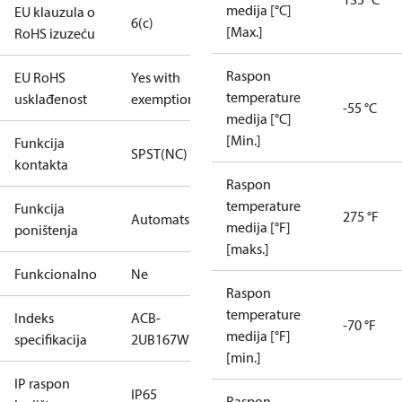
medija [°C]
EU klauzula o
6(c)
[Max.]
RoHS izuzeću
Raspon
EU RoHS
Yes with
temperature
usklađenost
exemptions
-55 °C
medija [°C]
[Min.]
Funkcija
SPST(NC)
kontakta
Raspon
temperature
Funkcija
275 °F
Automatski
medija [°F]
poništenja
[maks.]
Funkcionalno
Ne
Raspon
temperature
Indeks
ACB-
-70 °F
medija [°F]
specifikacija
2UB167W
[min.]
IP raspon
IP65
Raspon