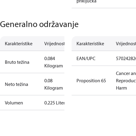
priključka
Generalno održavanje
Karakteristike
Vrijednost
Karakteristike
Vrijednos
0.084
EAN/UPC
57024282
Bruto težina
Kilogram
Cancer a
0.08
Proposition 65
Reproduc
Neto težina
Kilogram
Harm
Volumen
0.225 Liter