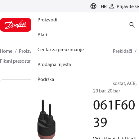
LANGUAGE
HR
Prijavite se
Proizvodi
Alati
Centar za preuzimanje
Home
Proizvodi
Climate Solutions za hlađenje
Prekidači
Fiksni presostati
ACB / CCB
061F6039
Prodajna mjesta
Podrška
Fiksni presostat, ACB,
29 bar, 20 bar
061F60
39
Viši aktivni tlak [bar]: