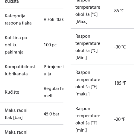
kućišta
temperature
85 °C
okoliša [°C]
Kategorija
Visoki tlak
[Max.]
raspona tlaka
Raspon
Količina po
temperature
obliku
100 pc
-30 °C
okoliša [°C]
pakiranja
[Min.]
Kompatibilnost
Primjene bez
Raspon
lubrikanata
ulja
temperature
185 °F
okoliša [°F]
Regular hot-
Kućište
[maks.]
melt
Raspon
Maks. radni
45.0 bar
temperature
tlak [bar]
-20 °F
okoliša [°F]
[min.]
Maks. radni