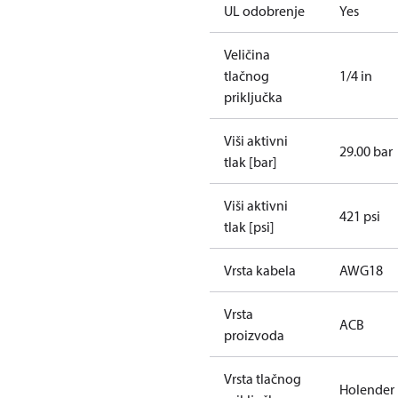
UL odobrenje
Yes
Veličina
tlačnog
1/4 in
priključka
Viši aktivni
29.00 bar
tlak [bar]
Viši aktivni
421 psi
tlak [psi]
Vrsta kabela
AWG18
Vrsta
ACB
proizvoda
Vrsta tlačnog
Holender