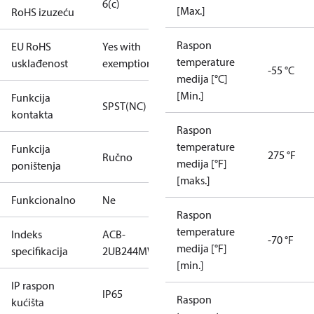
6(c)
[Max.]
RoHS izuzeću
Raspon
EU RoHS
Yes with
temperature
usklađenost
exemptions
-55 °C
medija [°C]
[Min.]
Funkcija
SPST(NC)
kontakta
Raspon
temperature
Funkcija
275 °F
Ručno
medija [°F]
poništenja
[maks.]
Funkcionalno
Ne
Raspon
temperature
Indeks
ACB-
-70 °F
medija [°F]
specifikacija
2UB244MW
[min.]
IP raspon
IP65
Raspon
kućišta