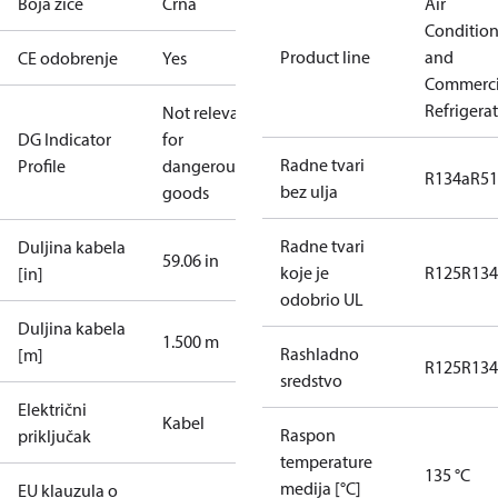
Boja žice
Crna
Air
Conditio
Product line
and
CE odobrenje
Yes
Commerci
Refrigera
Not relevant
DG Indicator
for
Radne tvari
Profile
dangerous
R134a
R5
bez ulja
goods
Radne tvari
Duljina kabela
59.06 in
koje je
R125
R134
[in]
odobrio UL
Duljina kabela
1.500 m
Rashladno
[m]
R125
R134
sredstvo
Električni
Kabel
Raspon
priključak
temperature
135 °C
medija [°C]
EU klauzula o