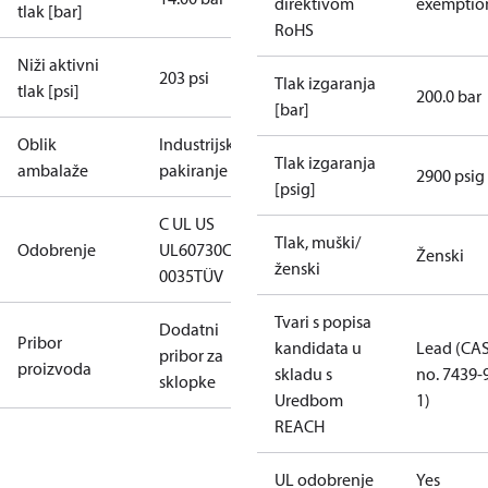
direktivom
exemptio
tlak [bar]
RoHS
Niži aktivni
203 psi
Tlak izgaranja
tlak [psi]
200.0 bar
[bar]
Oblik
Industrijsko
Tlak izgaranja
ambalaže
pakiranje
2900 psig
[psig]
C UL US
Tlak, muški/
Odobrenje
UL60730
CE
Ženski
ženski
0035
TÜV
Tvari s popisa
Dodatni
Pribor
kandidata u
Lead (CA
pribor za
proizvoda
skladu s
no. 7439-
sklopke
Uredbom
1)
REACH
UL odobrenje
Yes