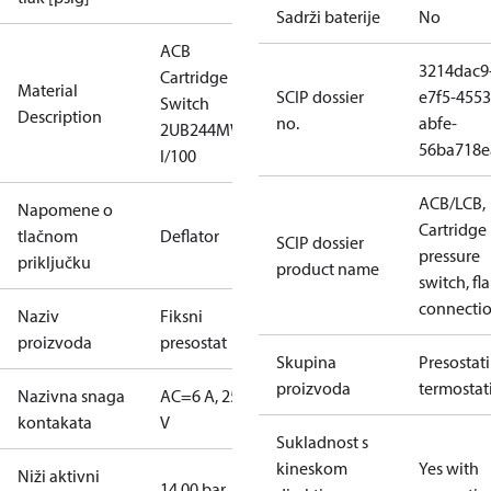
Sadrži baterije
No
ACB
3214dac9
Cartridge
Material
SCIP dossier
e7f5-4553
Switch
Description
no.
abfe-
2UB244MW
56ba718e
I/100
ACB/LCB,
Napomene o
Cartridge
tlačnom
Deflator
SCIP dossier
pressure
priključku
product name
switch, fla
connecti
Naziv
Fiksni
proizvoda
presostat
Skupina
Presostati 
proizvoda
termostat
Nazivna snaga
AC=6 A, 250
kontakata
V
Sukladnost s
kineskom
Yes with
Niži aktivni
14.00 bar