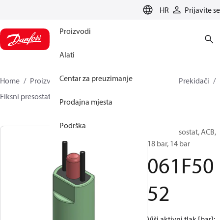
LANGUAGE
HR
Prijavite se
Proizvodi
Alati
Centar za preuzimanje
Home
Proizvodi
Climate Solutions za hlađenje
Prekidači
Fiksni presostati
ACB / CCB
061F5052
Prodajna mjesta
Podrška
Fiksni presostat, ACB,
18 bar, 14 bar
061F50
52
Viši aktivni tlak [bar]: