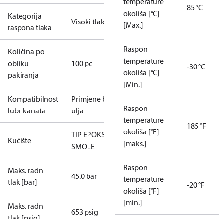
temperature
85 °C
okoliša [°C]
Kategorija
Visoki tlak
[Max.]
raspona tlaka
Raspon
Količina po
temperature
obliku
100 pc
-30 °C
okoliša [°C]
pakiranja
[Min.]
Kompatibilnost
Primjene bez
Raspon
lubrikanata
ulja
temperature
185 °F
okoliša [°F]
TIP EPOKSI
Kućište
[maks.]
SMOLE
Raspon
Maks. radni
45.0 bar
temperature
tlak [bar]
-20 °F
okoliša [°F]
[min.]
Maks. radni
653 psig
tlak [psig]