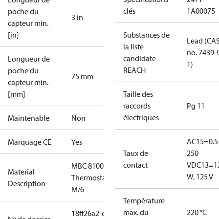
clés
1A00075
poche du
3 in
capteur min.
[in]
Substances de
Lead (CA
la liste
no. 7439-
candidate
Longueur de
1)
REACH
poche du
75 mm
capteur min.
[mm]
Taille des
raccords
Pg 11
électriques
Maintenable
Non
AC15=0.5 
Marquage CE
Yes
Taux de
250
contact
V
DC13=1
MBC 8100
Material
W, 125 V
Thermostat
Description
M/6
Température
max. du
220 °C
18ff26a2-cbcf-