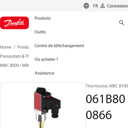
LANGUAGE
FR
Connexion
Produits
Outils
Centre de téléchargement
Home
Produits
Sensing solutions
Pressostats & Thermostats
Thermostats
Où acheter ?
MBC 8000 / MBC 8100
061B800866
Assistance
Thermostat, MBC 8100
061B80
0866