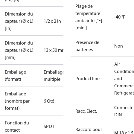
Plage de
température
Dimension du
-40 °F
ambiante [°F]
capteur (Ø x L)
1/2 x 2 in
[min.]
[in]
Présence de
Dimension du
Non
batteries
capteur (Ø x L)
13 x 50 mm
[mm]
Air
Conditio
Emballage
Emballage
Product line
and
(format)
multiple
Commerci
Refrigera
Emballage
(nombre par
6 Qté
Connecte
format)
Racc. Élect.
DIN
Fonction du
SPDT
Raccord pour
contact
M 18 x 1.5