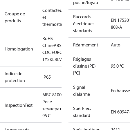
poche/tuyau
Contacteurs
Groupe de
Raccords
et
EN 17530
produits
électriques
thermostats
803-A
standards
RoHS
Réarmement
Auto
Chine
ABS
BV
CCC
CCS
CE
DNV
EAC
GL
KRS
LLC
Homologation
CDC EURO-
Réglages
TYSK
LR
LVD
NKK
RINA
RMRS
RoHS
TYSK
d'usine (PE)
95.0 °C
[°C]
Indice de
IP65
protection
Signal
En hausse
d'alarme
MBC 8100
Реле
InspectionText
Spé. Elec.
температуры
EN 60947
standard
95 С
Spécifications
2411-
Longueur de