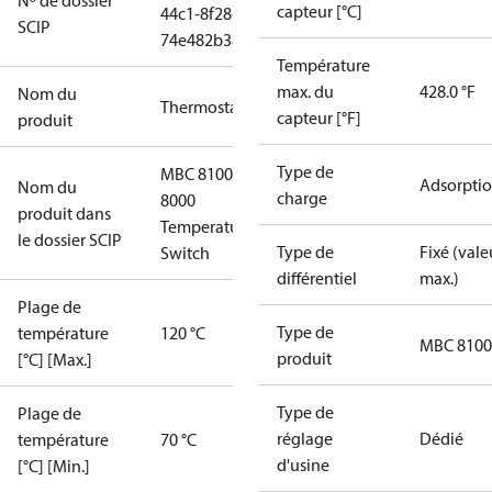
Nº de dossier
capteur [°C]
44c1-8f28-
SCIP
74e482b38eed
Température
max. du
428.0 °F
Nom du
Thermostat
capteur [°F]
produit
Type de
MBC 8100
Adsorpti
Nom du
charge
8000
produit dans
Temperature
le dossier SCIP
Type de
Fixé (vale
Switch
différentiel
max.)
Plage de
Type de
température
120 °C
MBC 8100
produit
[°C] [Max.]
Type de
Plage de
réglage
Dédié
température
70 °C
d'usine
[°C] [Min.]