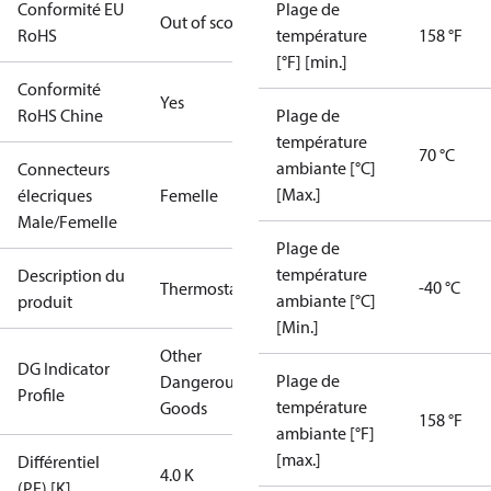
Conformité EU
Plage de
Out of scope
RoHS
température
158 °F
[°F] [min.]
Conformité
Yes
RoHS Chine
Plage de
température
70 °C
ambiante [°C]
Connecteurs
[Max.]
élecriques
Femelle
Male/Femelle
Plage de
température
Description du
-40 °C
Thermostat
ambiante [°C]
produit
[Min.]
Other
DG Indicator
Plage de
Dangerous
Profile
température
Goods
158 °F
ambiante [°F]
[max.]
Différentiel
4.0 K
(PE) [K]