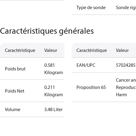
Type de sonde
Sonde rig
Caractéristiques générales
Caractéristique
Valeur
Caractéristique
Valeur
0.581
EAN/UPC
57024285
Poids brut
Kilogram
Cancer a
0.211
Proposition 65
Reproduc
Poids Net
Kilogram
Harm
Volume
3.48 Liter