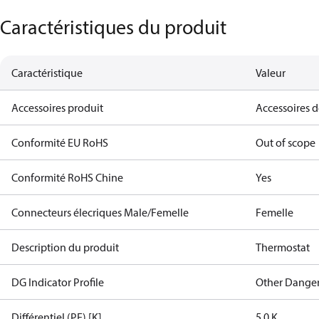
Caractéristiques du produit
Caractéristique
Valeur
Accessoires produit
Accessoires 
Conformité EU RoHS
Out of scope
Conformité RoHS Chine
Yes
Connecteurs élecriques Male/Femelle
Femelle
Description du produit
Thermostat
DG Indicator Profile
Other Dange
Différentiel (PE) [K]
5.0 K