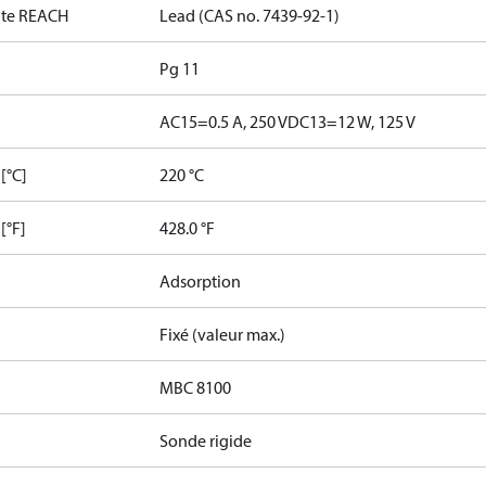
date REACH
Lead (CAS no. 7439-92-1)
Pg 11
AC15=0.5 A, 250 V
DC13=12 W, 125 V
[°C]
220 °C
[°F]
428.0 °F
Adsorption
Fixé (valeur max.)
MBC 8100
Sonde rigide