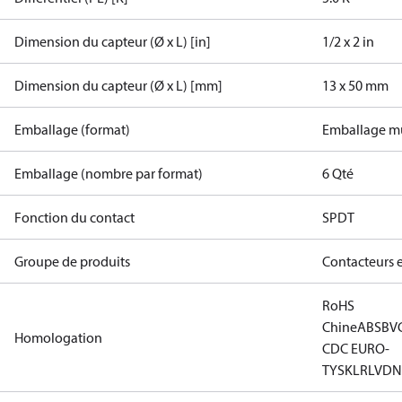
Dimension du capteur (Ø x L) [in]
1/2 x 2 in
Dimension du capteur (Ø x L) [mm]
13 x 50 mm
Emballage (format)
Emballage mu
Emballage (nombre par format)
6 Qté
Fonction du contact
SPDT
Groupe de produits
Contacteurs 
RoHS
Chine
ABS
BV
Homologation
CDC EURO-
TYSK
LR
LVD
N