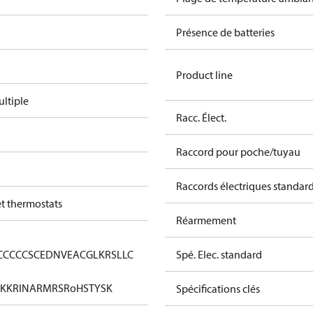
Présence de batteries
Product line
ltiple
Racc. Élect.
Raccord pour poche/tuyau
Raccords électriques standar
et thermostats
Réarmement
CCC
CCS
CE
DNV
EAC
GL
KRS
LLC
Spé. Elec. standard
KK
RINA
RMRS
RoHS
TYSK
Spécifications clés