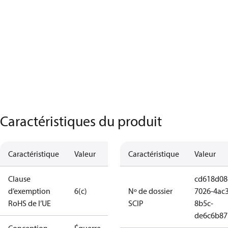
Caractéristiques du produit
Caractéristique
Valeur
Caractéristique
Valeur
Clause
cd618d08
d’exemption
6(c)
Nº de dossier
7026-4ac3
RoHS de l’UE
SCIP
8b5c-
de6c6b87