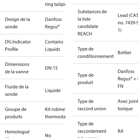
ring tailpiece.
Substances de
Lead (CA
la liste
Design de la
Danfoss
no. 7439-
candidate
sonde
Regus®
1)
REACH
DG Indicator
Contains
Type de
Profile
Liquids
Boîtier
conditionnement
Dimensions
DN 15
Danfoss
de la vanne
Type de
Regus® + 
produit
FN
Fluide de la
Liquide
sonde
Type de
Avec join
raccord union
torique
Groupe de
Kit robinet
produits
thermostatique
Type de
raccordement
RA
Homologué
No