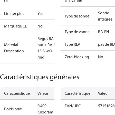
à la vanne
UL
Sonde
Limiter pins
Yes
Type de sonde
intégrée
Marquage CE
No
Type de vanne
RA-FN
Regus RA
Type RLV
pas de RL
Material
nut + RA-FN
Description
15 A w.O-
Zero-blocking
No
ring
Caractéristiques générales
Caractéristique
Valeur
Caractéristique
Valeur
0.409
EAN/UPC
57151626
Poids brut
Kilogram