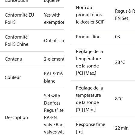
Conception
Équerre
Nom du
Regus & 
produit dans
Conformité EU
Yes with
FN Set
le dossier SCIP
RoHS
exemptions
Product line
03
Conformité
Out of scope
RoHS Chine
Réglage de la
température
Contenu
2-elements
28 °C
de la sonde
[°C] [Max.]
RAL 9016
Couleur
blanc
Réglage de la
température
Set with
8 °C
de la sonde
Danfoss
[°C] [Min.]
Regus® sensor,
Description
RA-FN
Response time
valve.Radiator
22 min
[m]
valves with o-