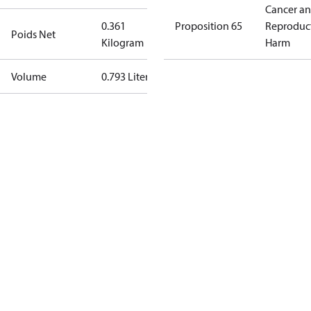
Cancer a
0.361
Proposition 65
Reproduc
Poids Net
Kilogram
Harm
Volume
0.793 Liter