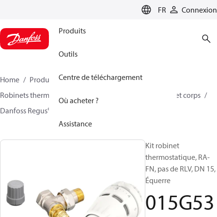
LANGUAGE
FR
Connexion
Produits
Outils
Centre de téléchargement
Home
Produits
Climate Solutions - chauffage
Robinets thermostatiques
Ensemble TRV
Kits tête et corps
Où acheter ?
Danfoss Regus® + RA-FN
015G5317
Assistance
Kit robinet
thermostatique, RA-
FN, pas de RLV, DN 15,
Équerre
015G53